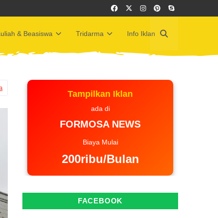
uliah & Beasiswa
Tridarma
Info Iklan
a
Tampilkan Iklan
ada di
FORMOSA NEWS
Biaya Mulai
200ribu/Bulan
FACEBOOK