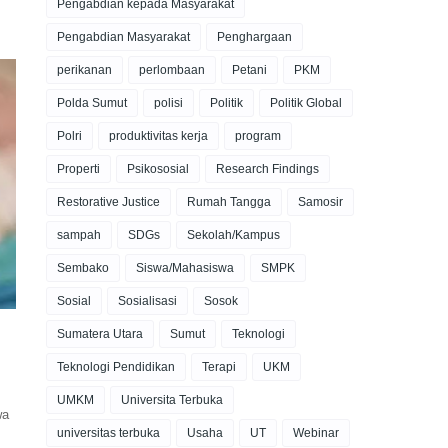
Pengabdian kepada Masyarakat
Pengabdian Masyarakat
Penghargaan
perikanan
perlombaan
Petani
PKM
Polda Sumut
polisi
Politik
Politik Global
Polri
produktivitas kerja
program
Properti
Psikososial
Research Findings
Restorative Justice
Rumah Tangga
Samosir
sampah
SDGs
Sekolah/Kampus
Sembako
Siswa/Mahasiswa
SMPK
Sosial
Sosialisasi
Sosok
Sumatera Utara
Sumut
Teknologi
Teknologi Pendidikan
Terapi
UKM
UMKM
Universita Terbuka
wa
universitas terbuka
Usaha
UT
Webinar