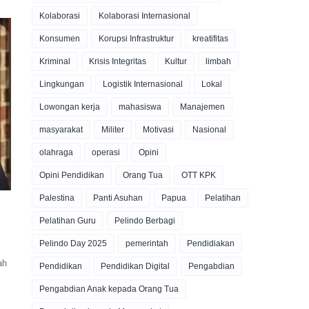
Kolaborasi
Kolaborasi Internasional
Konsumen
Korupsi Infrastruktur
kreatifitas
Kriminal
Krisis Integritas
Kultur
limbah
Lingkungan
Logistik Internasional
Lokal
Lowongan kerja
mahasiswa
Manajemen
masyarakat
Militer
Motivasi
Nasional
olahraga
operasi
Opini
Opini Pendidikan
Orang Tua
OTT KPK
Palestina
Panti Asuhan
Papua
Pelatihan
Pelatihan Guru
Pelindo Berbagi
Pelindo Day 2025
pemerintah
Pendidiakan
ah
Pendidikan
Pendidikan Digital
Pengabdian
Pengabdian Anak kepada Orang Tua