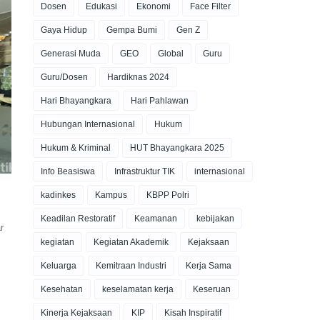
Dosen
Edukasi
Ekonomi
Face Filter
Gaya Hidup
Gempa Bumi
Gen Z
Generasi Muda
GEO
Global
Guru
Guru/Dosen
Hardiknas 2024
Hari Bhayangkara
Hari Pahlawan
Hubungan Internasional
Hukum
Hukum & Kriminal
HUT Bhayangkara 2025
Info Beasiswa
Infrastruktur TIK
internasional
kadinkes
Kampus
KBPP Polri
Keadilan Restoratif
Keamanan
kebijakan
r
kegiatan
Kegiatan Akademik
Kejaksaan
Keluarga
Kemitraan Industri
Kerja Sama
Kesehatan
keselamatan kerja
Keseruan
Kinerja Kejaksaan
KIP
Kisah Inspiratif