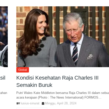
Global
sil
Kondisi Kesehatan Raja Charles III
Semakin Buruk
tahan
Putri Wales Kate Middleton bersama Raja Charles III dalam sebu
acara kerajaan (Photo : The News International) FORMOS…
lusius-sinurat
Minggu, April 28, 2024