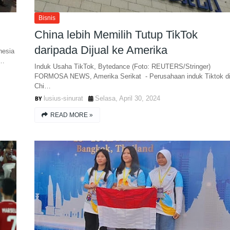
Bisnis
China lebih Memilih Tutup TikTok
daripada Dijual ke Amerika
nesia
 …
Induk Usaha TikTok, Bytedance (Foto: REUTERS/Stringer)
FORMOSA NEWS, Amerika Serikat - Perusahaan induk Tiktok d
Chi…
lusius-sinurat
Selasa, April 30, 2024
READ MORE »