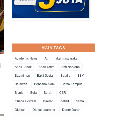
MAIN TAGS
Academic News
Air
aksi masyarakat
i
Anak - Anak
Anak Yatim
Anti Narkoba
Badminton
Bakti Sosial
Batalla
BBM
Belawan
Bencana Alam
Berita Kampus
Bisnis
Bola
Buruh
CSR
Cuaca ekstrem
Daerah
defisit
demo
Didikan
Digital Learning
Donor Darah