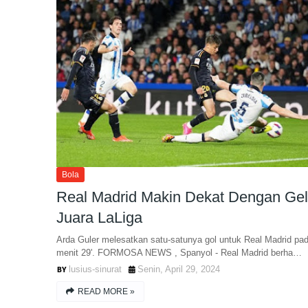
Bola
Real Madrid Makin Dekat Dengan Gel
Juara LaLiga
Arda Guler melesatkan satu-satunya gol untuk Real Madrid pa
menit 29'. FORMOSA NEWS , Spanyol - Real Madrid berha…
lusius-sinurat
Senin, April 29, 2024
READ MORE »