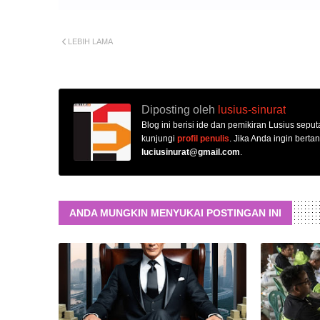
LEBIH LAMA
Diposting oleh
lusius-sinurat
Blog ini berisi ide dan pemikiran Lusius seputa
kunjungi
profil penulis
. Jika Anda ingin berta
luciusinurat@gmail.com
.
ANDA MUNGKIN MENYUKAI POSTINGAN INI