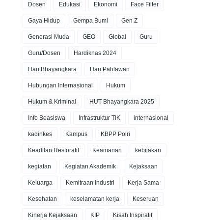
Dosen
Edukasi
Ekonomi
Face Filter
Gaya Hidup
Gempa Bumi
Gen Z
Generasi Muda
GEO
Global
Guru
Guru/Dosen
Hardiknas 2024
Hari Bhayangkara
Hari Pahlawan
Hubungan Internasional
Hukum
Hukum & Kriminal
HUT Bhayangkara 2025
Info Beasiswa
Infrastruktur TIK
internasional
kadinkes
Kampus
KBPP Polri
Keadilan Restoratif
Keamanan
kebijakan
kegiatan
Kegiatan Akademik
Kejaksaan
Keluarga
Kemitraan Industri
Kerja Sama
Kesehatan
keselamatan kerja
Keseruan
Kinerja Kejaksaan
KIP
Kisah Inspiratif