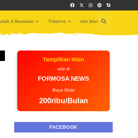
uliah & Beasiswa
Tridarma
Info Iklan
Tampilkan Iklan
ada di
FORMOSA NEWS
Biaya Mulai
200ribu/Bulan
FACEBOOK