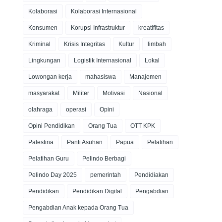
Kolaborasi
Kolaborasi Internasional
Konsumen
Korupsi Infrastruktur
kreatifitas
Kriminal
Krisis Integritas
Kultur
limbah
Lingkungan
Logistik Internasional
Lokal
Lowongan kerja
mahasiswa
Manajemen
masyarakat
Militer
Motivasi
Nasional
olahraga
operasi
Opini
Opini Pendidikan
Orang Tua
OTT KPK
Palestina
Panti Asuhan
Papua
Pelatihan
Pelatihan Guru
Pelindo Berbagi
Pelindo Day 2025
pemerintah
Pendidiakan
Pendidikan
Pendidikan Digital
Pengabdian
Pengabdian Anak kepada Orang Tua