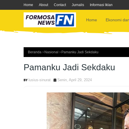
Home
About
Contact
Jurnalis
Informasi Iklan
Home
Ekonomi dan
Beranda
Nasional
Pamanku Jadi Sekdaku
Pamanku Jadi Sekdaku
lusius-sinurat
Senin, April 29, 2024