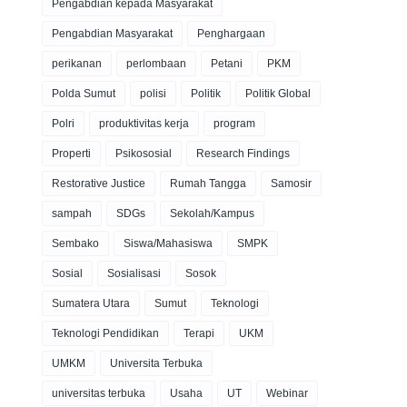
Pengabdian kepada Masyarakat
Pengabdian Masyarakat
Penghargaan
perikanan
perlombaan
Petani
PKM
Polda Sumut
polisi
Politik
Politik Global
Polri
produktivitas kerja
program
Properti
Psikososial
Research Findings
Restorative Justice
Rumah Tangga
Samosir
sampah
SDGs
Sekolah/Kampus
Sembako
Siswa/Mahasiswa
SMPK
Sosial
Sosialisasi
Sosok
Sumatera Utara
Sumut
Teknologi
Teknologi Pendidikan
Terapi
UKM
UMKM
Universita Terbuka
universitas terbuka
Usaha
UT
Webinar