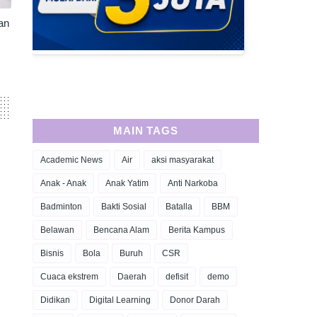
an
MAIN TAGS
Academic News
Air
aksi masyarakat
Anak - Anak
Anak Yatim
Anti Narkoba
Badminton
Bakti Sosial
Batalla
BBM
Belawan
Bencana Alam
Berita Kampus
Bisnis
Bola
Buruh
CSR
Cuaca ekstrem
Daerah
defisit
demo
Didikan
Digital Learning
Donor Darah