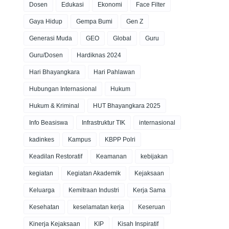
Dosen
Edukasi
Ekonomi
Face Filter
Gaya Hidup
Gempa Bumi
Gen Z
Generasi Muda
GEO
Global
Guru
Guru/Dosen
Hardiknas 2024
Hari Bhayangkara
Hari Pahlawan
Hubungan Internasional
Hukum
Hukum & Kriminal
HUT Bhayangkara 2025
Info Beasiswa
Infrastruktur TIK
internasional
kadinkes
Kampus
KBPP Polri
Keadilan Restoratif
Keamanan
kebijakan
kegiatan
Kegiatan Akademik
Kejaksaan
Keluarga
Kemitraan Industri
Kerja Sama
Kesehatan
keselamatan kerja
Keseruan
Kinerja Kejaksaan
KIP
Kisah Inspiratif