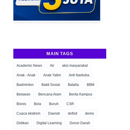
MAIN TAGS
Academic News
Air
aksi masyarakat
Anak - Anak
Anak Yatim
Anti Narkoba
Badminton
Bakti Sosial
Batalla
BBM
Belawan
Bencana Alam
Berita Kampus
Bisnis
Bola
Buruh
CSR
Cuaca ekstrem
Daerah
defisit
demo
Didikan
Digital Learning
Donor Darah