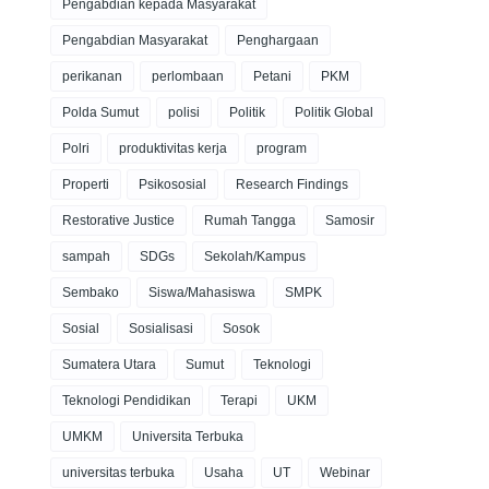
Pengabdian kepada Masyarakat
Pengabdian Masyarakat
Penghargaan
perikanan
perlombaan
Petani
PKM
Polda Sumut
polisi
Politik
Politik Global
Polri
produktivitas kerja
program
Properti
Psikososial
Research Findings
Restorative Justice
Rumah Tangga
Samosir
sampah
SDGs
Sekolah/Kampus
Sembako
Siswa/Mahasiswa
SMPK
Sosial
Sosialisasi
Sosok
Sumatera Utara
Sumut
Teknologi
Teknologi Pendidikan
Terapi
UKM
UMKM
Universita Terbuka
universitas terbuka
Usaha
UT
Webinar