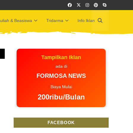
uliah & Beasiswa
Tridarma
Info Iklan
Tampilkan Iklan
ada di
FORMOSA NEWS
Biaya Mulai
200ribu/Bulan
FACEBOOK