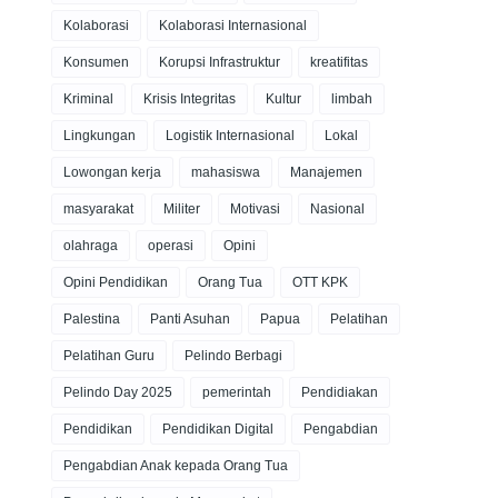
Kolaborasi
Kolaborasi Internasional
Konsumen
Korupsi Infrastruktur
kreatifitas
Kriminal
Krisis Integritas
Kultur
limbah
Lingkungan
Logistik Internasional
Lokal
Lowongan kerja
mahasiswa
Manajemen
masyarakat
Militer
Motivasi
Nasional
olahraga
operasi
Opini
Opini Pendidikan
Orang Tua
OTT KPK
Palestina
Panti Asuhan
Papua
Pelatihan
Pelatihan Guru
Pelindo Berbagi
Pelindo Day 2025
pemerintah
Pendidiakan
Pendidikan
Pendidikan Digital
Pengabdian
Pengabdian Anak kepada Orang Tua