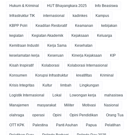
Hukum & Kriminal
HUT Bhayangkara 2025
Info Beasiswa
Infrastruktur TIK
internasional
kadinkes
Kampus
KBPP Polri
Keadilan Restoratif
Keamanan
kebijakan
kegiatan
Kegiatan Akademik
Kejaksaan
Keluarga
Kemitraan Industri
Kerja Sama
Kesehatan
keselamatan kerja
Keseruan
Kinerja Kejaksaan
KIP
Kisah Inspiratif
Kolaborasi
Kolaborasi Internasional
Konsumen
Korupsi Infrastruktur
kreatifitas
Kriminal
Krisis Integritas
Kultur
limbah
Lingkungan
Logistik Internasional
Lokal
Lowongan kerja
mahasiswa
Manajemen
masyarakat
Militer
Motivasi
Nasional
olahraga
operasi
Opini
Opini Pendidikan
Orang Tua
OTT KPK
Palestina
Panti Asuhan
Papua
Pelatihan
Pelatihan Guru
Pelindo Berbagi
Pelindo Day 2025