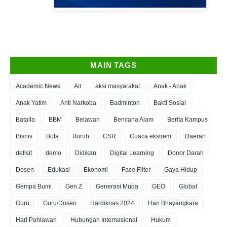
MAIN TAGS
Academic News
Air
aksi masyarakat
Anak - Anak
Anak Yatim
Anti Narkoba
Badminton
Bakti Sosial
Batalla
BBM
Belawan
Bencana Alam
Berita Kampus
Bisnis
Bola
Buruh
CSR
Cuaca ekstrem
Daerah
defisit
demo
Didikan
Digital Learning
Donor Darah
Dosen
Edukasi
Ekonomi
Face Filter
Gaya Hidup
Gempa Bumi
Gen Z
Generasi Muda
GEO
Global
Guru
Guru/Dosen
Hardiknas 2024
Hari Bhayangkara
Hari Pahlawan
Hubungan Internasional
Hukum