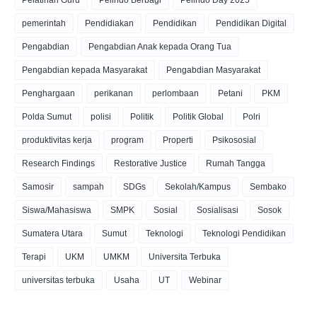
pemerintah
Pendidiakan
Pendidikan
Pendidikan Digital
Pengabdian
Pengabdian Anak kepada Orang Tua
Pengabdian kepada Masyarakat
Pengabdian Masyarakat
Penghargaan
perikanan
perlombaan
Petani
PKM
Polda Sumut
polisi
Politik
Politik Global
Polri
produktivitas kerja
program
Properti
Psikososial
Research Findings
Restorative Justice
Rumah Tangga
Samosir
sampah
SDGs
Sekolah/Kampus
Sembako
Siswa/Mahasiswa
SMPK
Sosial
Sosialisasi
Sosok
Sumatera Utara
Sumut
Teknologi
Teknologi Pendidikan
Terapi
UKM
UMKM
Universita Terbuka
universitas terbuka
Usaha
UT
Webinar