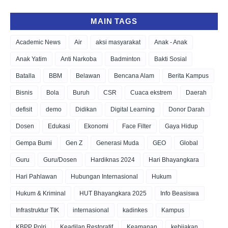
MAIN TAGS
Academic News
Air
aksi masyarakat
Anak - Anak
Anak Yatim
Anti Narkoba
Badminton
Bakti Sosial
Batalla
BBM
Belawan
Bencana Alam
Berita Kampus
Bisnis
Bola
Buruh
CSR
Cuaca ekstrem
Daerah
defisit
demo
Didikan
Digital Learning
Donor Darah
Dosen
Edukasi
Ekonomi
Face Filter
Gaya Hidup
Gempa Bumi
Gen Z
Generasi Muda
GEO
Global
Guru
Guru/Dosen
Hardiknas 2024
Hari Bhayangkara
Hari Pahlawan
Hubungan Internasional
Hukum
Hukum & Kriminal
HUT Bhayangkara 2025
Info Beasiswa
Infrastruktur TIK
internasional
kadinkes
Kampus
KBPP Polri
Keadilan Restoratif
Keamanan
kebijakan