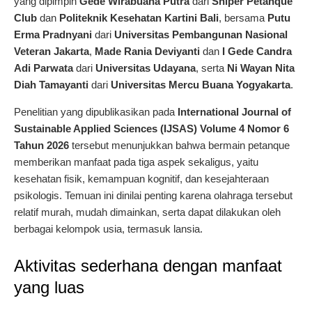
yang dipimpin
Gede Wirabuana Putra
dari
Sniper Petanque
Club
dan
Politeknik Kesehatan Kartini Bali
, bersama
Putu
Erma Pradnyani
dari
Universitas Pembangunan Nasional
Veteran Jakarta
,
Made Rania Deviyanti
dan
I Gede Candra
Adi Parwata
dari
Universitas Udayana
, serta
Ni Wayan Nita
Diah Tamayanti
dari
Universitas Mercu Buana Yogyakarta
.
Penelitian yang dipublikasikan pada
International Journal of
Sustainable Applied Sciences (IJSAS) Volume 4 Nomor 6
Tahun 2026
tersebut menunjukkan bahwa bermain petanque
memberikan manfaat pada tiga aspek sekaligus, yaitu
kesehatan fisik, kemampuan kognitif, dan kesejahteraan
psikologis. Temuan ini dinilai penting karena olahraga tersebut
relatif murah, mudah dimainkan, serta dapat dilakukan oleh
berbagai kelompok usia, termasuk lansia.
Aktivitas sederhana dengan manfaat
yang luas