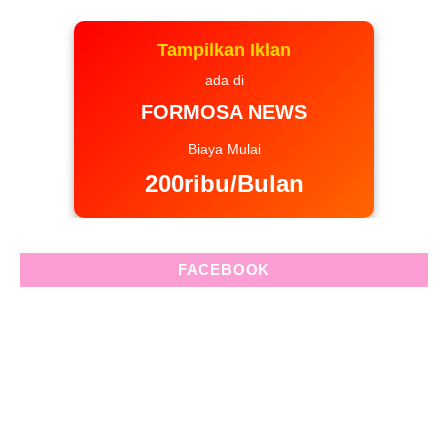
Tampilkan Iklan
ada di
FORMOSA NEWS
Biaya Mulai
200ribu/Bulan
FACEBOOK