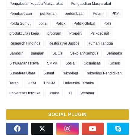
Pengabdian kepada Masyarakat
Pengabdian Masyarakat
Penghargaan
perikanan
perlombaan
Petani
PKM
Polda Sumut
polisi
Politik
Politik Global
Polri
produktivitas kerja
program
Properti
Psikososial
Research Findings
Restorative Justice
Rumah Tangga
Samosir
sampah
SDGs
Sekolah/Kampus
Sembako
Siswa/Mahasiswa
SMPK
Sosial
Sosialisasi
Sosok
Sumatera Utara
Sumut
Teknologi
Teknologi Pendidikan
Terapi
UKM
UMKM
Universita Terbuka
universitas terbuka
Usaha
UT
Webinar
SOCIAL PLUGIN