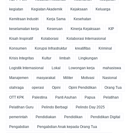
kegiatan
Kegiatan Akademik
Kejaksaan
Keluarga
Kemitraan Industri
Kerja Sama
Kesehatan
keselamatan kerja
Keseruan
Kinerja Kejaksaan
KIP
Kisah Inspiratif
Kolaborasi
Kolaborasi Internasional
Konsumen
Korupsi Infrastruktur
kreatifitas
Kriminal
Krisis Integritas
Kultur
limbah
Lingkungan
Logistik Internasional
Lokal
Lowongan kerja
mahasiswa
Manajemen
masyarakat
Militer
Motivasi
Nasional
olahraga
operasi
Opini
Opini Pendidikan
Orang Tua
OTT KPK
Palestina
Panti Asuhan
Papua
Pelatihan
Pelatihan Guru
Pelindo Berbagi
Pelindo Day 2025
pemerintah
Pendidiakan
Pendidikan
Pendidikan Digital
Pengabdian
Pengabdian Anak kepada Orang Tua