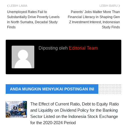
LEBIH LAMA
LEBIH BARU
Unemployed Rates Fail to
Parents’ Jobs Matter More Than
Substantially Drive Poverty Levels
Financial Literacy in Shaping Gen
in North Sumatra, Decadal Study
Z Investment Interest, Indonesian
Finds
Study Finds
Diposting oleh
Editorial Team
ANDA MUNGKIN MENYUKAI POSTINGAN INI
The Effect of Current Ratio, Debt to Equity Ratio
and Liquidity on Dividend Policy for the Banking
Sector Listed on the Indonesia Stock Exchange
for the 2020-2024 Period