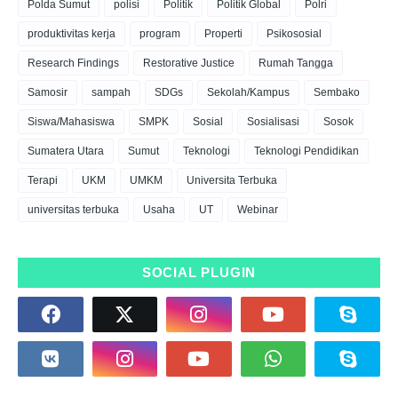
Polda Sumut
polisi
Politik
Politik Global
Polri
produktivitas kerja
program
Properti
Psikososial
Research Findings
Restorative Justice
Rumah Tangga
Samosir
sampah
SDGs
Sekolah/Kampus
Sembako
Siswa/Mahasiswa
SMPK
Sosial
Sosialisasi
Sosok
Sumatera Utara
Sumut
Teknologi
Teknologi Pendidikan
Terapi
UKM
UMKM
Universita Terbuka
universitas terbuka
Usaha
UT
Webinar
SOCIAL PLUGIN