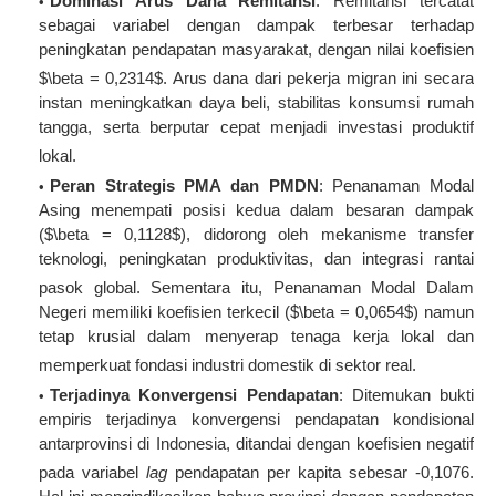
Dominasi Arus Dana Remitansi
: Remitansi tercatat
sebagai variabel dengan dampak terbesar terhadap
peningkatan pendapatan masyarakat, dengan nilai koefisien
$\beta = 0,2314$
. Arus dana dari pekerja migran ini secara
instan meningkatkan daya beli, stabilitas konsumsi rumah
tangga, serta berputar cepat menjadi investasi produktif
lokal
.
Peran Strategis PMA dan PMDN
: Penanaman Modal
Asing menempati posisi kedua dalam besaran dampak
(
$\beta = 0,1128$
), didorong oleh mekanisme transfer
teknologi, peningkatan produktivitas, dan integrasi rantai
pasok global
. Sementara itu, Penanaman Modal Dalam
Negeri memiliki koefisien terkecil (
$\beta = 0,0654$
) namun
tetap krusial dalam menyerap tenaga kerja lokal dan
memperkuat fondasi industri domestik di sektor real
.
Terjadinya Konvergensi Pendapatan
: Ditemukan bukti
empiris terjadinya konvergensi pendapatan kondisional
antarprovinsi di Indonesia, ditandai dengan koefisien negatif
pada variabel
lag
pendapatan per kapita sebesar -0,1076
.