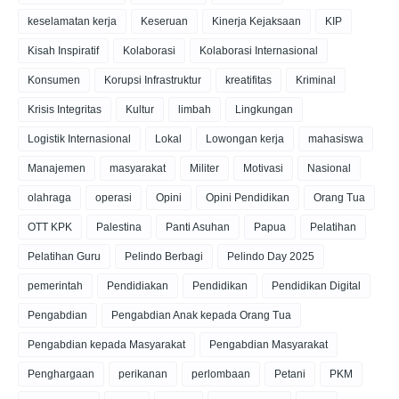
keselamatan kerja
Keseruan
Kinerja Kejaksaan
KIP
Kisah Inspiratif
Kolaborasi
Kolaborasi Internasional
Konsumen
Korupsi Infrastruktur
kreatifitas
Kriminal
Krisis Integritas
Kultur
limbah
Lingkungan
Logistik Internasional
Lokal
Lowongan kerja
mahasiswa
Manajemen
masyarakat
Militer
Motivasi
Nasional
olahraga
operasi
Opini
Opini Pendidikan
Orang Tua
OTT KPK
Palestina
Panti Asuhan
Papua
Pelatihan
Pelatihan Guru
Pelindo Berbagi
Pelindo Day 2025
pemerintah
Pendidiakan
Pendidikan
Pendidikan Digital
Pengabdian
Pengabdian Anak kepada Orang Tua
Pengabdian kepada Masyarakat
Pengabdian Masyarakat
Penghargaan
perikanan
perlombaan
Petani
PKM