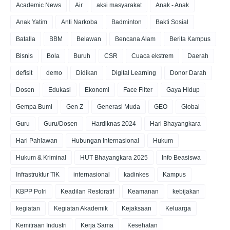
Academic News
Air
aksi masyarakat
Anak - Anak
Anak Yatim
Anti Narkoba
Badminton
Bakti Sosial
Batalla
BBM
Belawan
Bencana Alam
Berita Kampus
Bisnis
Bola
Buruh
CSR
Cuaca ekstrem
Daerah
defisit
demo
Didikan
Digital Learning
Donor Darah
Dosen
Edukasi
Ekonomi
Face Filter
Gaya Hidup
Gempa Bumi
Gen Z
Generasi Muda
GEO
Global
Guru
Guru/Dosen
Hardiknas 2024
Hari Bhayangkara
Hari Pahlawan
Hubungan Internasional
Hukum
Hukum & Kriminal
HUT Bhayangkara 2025
Info Beasiswa
Infrastruktur TIK
internasional
kadinkes
Kampus
KBPP Polri
Keadilan Restoratif
Keamanan
kebijakan
kegiatan
Kegiatan Akademik
Kejaksaan
Keluarga
Kemitraan Industri
Kerja Sama
Kesehatan