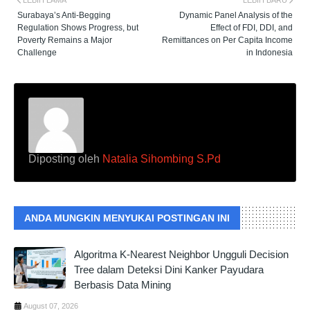
Surabaya’s Anti-Begging
Dynamic Panel Analysis of the
Regulation Shows Progress, but
Effect of FDI, DDI, and
Poverty Remains a Major
Remittances on Per Capita Income
Challenge
in Indonesia
Diposting oleh
Natalia Sihombing S.Pd
ANDA MUNGKIN MENYUKAI POSTINGAN INI
Algoritma K-Nearest Neighbor Ungguli Decision
Tree dalam Deteksi Dini Kanker Payudara
Berbasis Data Mining
August 07, 2026