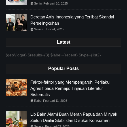
Senin, Februari 10, 2025
Deretan Artis Indonesia yang Terlibat Skandal
Perselingkuhan
Selasa, Juni 24, 2025
Latest
{getWidget} $results={3} $label={recent} $type={list2}
Popular Posts
Faktor-faktor yang Mempengaruhi Perilaku
Agresif pada Remaja: Tinjauan Literatur
Sistematis
Rabu, Februari 11, 2026
Lip Balm Alami Buah Merah Papua dan Minyak
Zaitun Dinilai Stabil dan Disukai Konsumen
Selasa, Februari 03, 2026