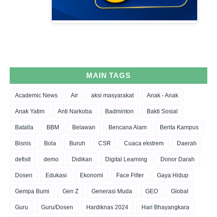
MAIN TAGS
Academic News
Air
aksi masyarakat
Anak - Anak
Anak Yatim
Anti Narkoba
Badminton
Bakti Sosial
Batalla
BBM
Belawan
Bencana Alam
Berita Kampus
Bisnis
Bola
Buruh
CSR
Cuaca ekstrem
Daerah
defisit
demo
Didikan
Digital Learning
Donor Darah
Dosen
Edukasi
Ekonomi
Face Filter
Gaya Hidup
Gempa Bumi
Gen Z
Generasi Muda
GEO
Global
Guru
Guru/Dosen
Hardiknas 2024
Hari Bhayangkara