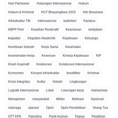
Hari Pahlawan
Hubungan Internasional
Hukum
Hukum & Kriminal
HUT Bhayangkara 2025
Info Beasiswa
Infrastruktur TIK
internasional
kadinkes
Kampus
KBPP Polri
Keadilan Restoratif
Keamanan
kebijakan
kegiatan
Kegiatan Akademik
Kejaksaan
Keluarga
Kemitraan Industri
Kerja Sama
Kesehatan
keselamatan kerja
Keseruan
Kinerja Kejaksaan
KIP
Kisah Inspiratif
Kolaborasi
Kolaborasi Internasional
Konsumen
Korupsi Infrastruktur
kreatifitas
Kriminal
Krisis Integritas
Kultur
limbah
Lingkungan
Logistik Internasional
Lokal
Lowongan kerja
mahasiswa
Manajemen
masyarakat
Militer
Motivasi
Nasional
olahraga
operasi
Opini
Opini Pendidikan
Orang Tua
OTT KPK
Palestina
Panti Asuhan
Papua
Pelatihan