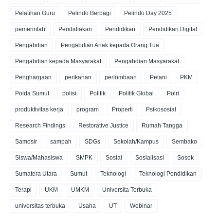
Pelatihan Guru
Pelindo Berbagi
Pelindo Day 2025
pemerintah
Pendidiakan
Pendidikan
Pendidikan Digital
Pengabdian
Pengabdian Anak kepada Orang Tua
Pengabdian kepada Masyarakat
Pengabdian Masyarakat
Penghargaan
perikanan
perlombaan
Petani
PKM
Polda Sumut
polisi
Politik
Politik Global
Polri
produktivitas kerja
program
Properti
Psikososial
Research Findings
Restorative Justice
Rumah Tangga
Samosir
sampah
SDGs
Sekolah/Kampus
Sembako
Siswa/Mahasiswa
SMPK
Sosial
Sosialisasi
Sosok
Sumatera Utara
Sumut
Teknologi
Teknologi Pendidikan
Terapi
UKM
UMKM
Universita Terbuka
universitas terbuka
Usaha
UT
Webinar