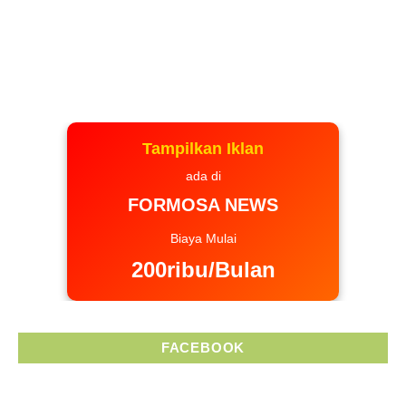
Tampilkan Iklan
ada di
FORMOSA NEWS
Biaya Mulai
200ribu/Bulan
FACEBOOK