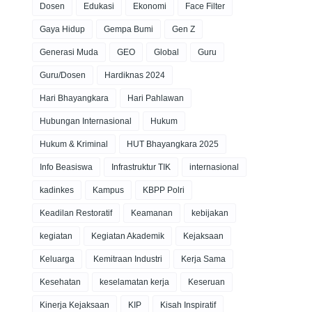
Dosen
Edukasi
Ekonomi
Face Filter
Gaya Hidup
Gempa Bumi
Gen Z
Generasi Muda
GEO
Global
Guru
Guru/Dosen
Hardiknas 2024
Hari Bhayangkara
Hari Pahlawan
Hubungan Internasional
Hukum
Hukum & Kriminal
HUT Bhayangkara 2025
Info Beasiswa
Infrastruktur TIK
internasional
kadinkes
Kampus
KBPP Polri
Keadilan Restoratif
Keamanan
kebijakan
kegiatan
Kegiatan Akademik
Kejaksaan
Keluarga
Kemitraan Industri
Kerja Sama
Kesehatan
keselamatan kerja
Keseruan
Kinerja Kejaksaan
KIP
Kisah Inspiratif