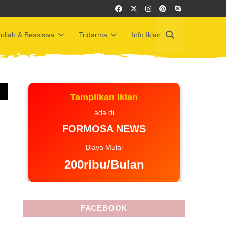
uliah & Beasiswa
Tridarma
Info Iklan
Tampilkan Iklan
ada di
FORMOSA NEWS
Biaya Mulai
200ribu/Bulan
FACEBOOK