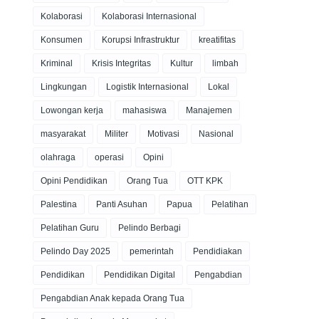
Kolaborasi
Kolaborasi Internasional
Konsumen
Korupsi Infrastruktur
kreatifitas
Kriminal
Krisis Integritas
Kultur
limbah
Lingkungan
Logistik Internasional
Lokal
Lowongan kerja
mahasiswa
Manajemen
masyarakat
Militer
Motivasi
Nasional
olahraga
operasi
Opini
Opini Pendidikan
Orang Tua
OTT KPK
Palestina
Panti Asuhan
Papua
Pelatihan
Pelatihan Guru
Pelindo Berbagi
Pelindo Day 2025
pemerintah
Pendidiakan
Pendidikan
Pendidikan Digital
Pengabdian
Pengabdian Anak kepada Orang Tua