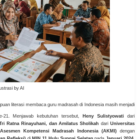
lustrasi by AI
puan literasi membaca guru madrasah di Indonesia masih menjadi
e-21. Menjawab kebutuhan tersebut,
Heny Sulistyowati
dari
 Tri Ratna Rinayuhani, dan Amilatus Sholikah
dari
Universitas
s
Asesmen Kompetensi Madrasah Indonesia (AKMI)
dengan
an Refleksi)
di
MIN 11 Hulu Sungai Selatan
pada
Januari 2024
.