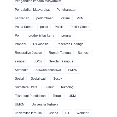
Pengabdian kepada Masyarakat
Pengabdian Masyarakat
Penghargaan
perikanan
perlombaan
Petani
PKM
Polda Sumut
polisi
Politik
Politik Global
Polri
produktivitas kerja
program
Properti
Psikososial
Research Findings
Restorative Justice
Rumah Tangga
Samosir
sampah
SDGs
Sekolah/Kampus
Sembako
Siswa/Mahasiswa
SMPK
Sosial
Sosialisasi
Sosok
Sumatera Utara
Sumut
Teknologi
Teknologi Pendidikan
Terapi
UKM
UMKM
Universita Terbuka
universitas terbuka
Usaha
UT
Webinar