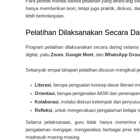
Para peneliti menilai bahwa pelatihan yang dirancang sec
hanya memberikan teori, tetapi juga praktik, diskusi, 
lebih berkelanjutan.
Pelatihan Dilaksanakan Secara Da
Program pelatihan dilaksanakan secara daring selam
digital, yaitu
Zoom
,
Google Meet
, dan
WhatsApp Gro
Sebanyak empat tahapan pelatihan disusun mengikuti 
Literasi
, berupa penguatan konsep dasar literasi 
Orientasi
, berupa pengenalan AKMI dan penerapan 
Kolaborasi
, melalui diskusi kelompok dan penyusun
Refleksi
, untuk mengevaluasi pengalaman belajar
Selama pelaksanaan, guru tidak hanya menerima ma
pengalaman mengajar, menganalisis berbagai jenis te
madrasah masing-masing.