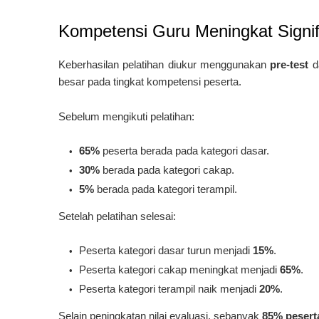
Kompetensi Guru Meningkat Signif
Keberhasilan pelatihan diukur menggunakan
pre-test
d
besar pada tingkat kompetensi peserta.
Sebelum mengikuti pelatihan:
65%
peserta berada pada kategori dasar.
30%
berada pada kategori cakap.
5%
berada pada kategori terampil.
Setelah pelatihan selesai:
Peserta kategori dasar turun menjadi
15%
.
Peserta kategori cakap meningkat menjadi
65%
.
Peserta kategori terampil naik menjadi
20%
.
Selain peningkatan nilai evaluasi, sebanyak
85% pesert