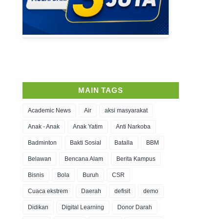
MAIN TAGS
Academic News
Air
aksi masyarakat
Anak - Anak
Anak Yatim
Anti Narkoba
Badminton
Bakti Sosial
Batalla
BBM
Belawan
Bencana Alam
Berita Kampus
Bisnis
Bola
Buruh
CSR
Cuaca ekstrem
Daerah
defisit
demo
Didikan
Digital Learning
Donor Darah