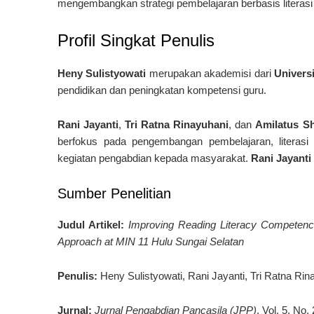
mengembangkan strategi pembelajaran berbasis literas
Profil Singkat Penulis
Heny Sulistyowati
merupakan akademisi dari
Univers
pendidikan dan peningkatan kompetensi guru.
Rani Jayanti
,
Tri Ratna Rinayuhani
, dan
Amilatus Sh
berfokus pada pengembangan pembelajaran, literasi p
kegiatan pengabdian kepada masyarakat.
Rani Jayanti
Sumber Penelitian
Judul Artikel:
Improving Reading Literacy Competen
Approach at MIN 11 Hulu Sungai Selatan
Penulis:
Heny Sulistyowati, Rani Jayanti, Tri Ratna Rin
Jurnal:
Jurnal Pengabdian Pancasila (JPP)
, Vol. 5, No