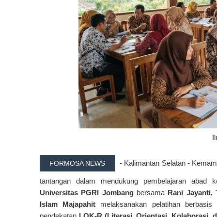
I
- Kalimantan Selatan - Kemam
FORMOSA NEWS
tantangan dalam mendukung pembelajaran abad k
Universitas PGRI Jombang
bersama
Rani Jayanti,
Islam Majapahit
melaksanakan pelatihan berbasi
pendekatan
LOK-R (Literasi, Orientasi, Kolaborasi, d