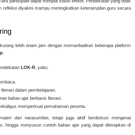
ara partisipatif dapat menjadi solusi efektif. Pendekatan yang tidak
dan refleksi diyakini mampu meningkatkan keterampilan guru secara
ring
a kurang lebih enam jam dengan memanfaatkan beberapa platform
up
.
pendekatan
LOK-R
, yaitu:
membaca.
literasi dalam pembelajaran.
an bahan ajar berbasis literasi.
 sekaligus memperkuat pemahaman peserta.
teri dari narasumber, tetapi juga aktif berdiskusi mengenai
ks, hingga menyusun contoh bahan ajar yang dapat diterapkan di