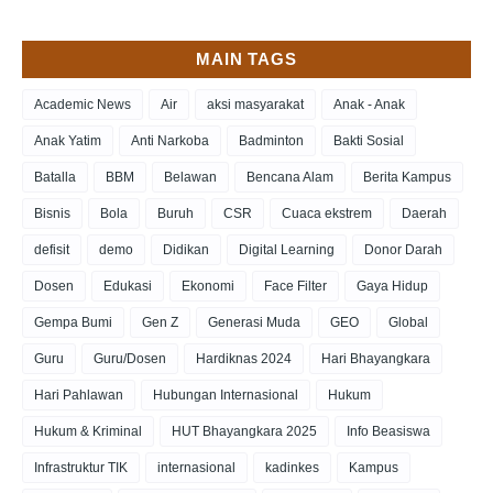
MAIN TAGS
Academic News
Air
aksi masyarakat
Anak - Anak
Anak Yatim
Anti Narkoba
Badminton
Bakti Sosial
Batalla
BBM
Belawan
Bencana Alam
Berita Kampus
Bisnis
Bola
Buruh
CSR
Cuaca ekstrem
Daerah
defisit
demo
Didikan
Digital Learning
Donor Darah
Dosen
Edukasi
Ekonomi
Face Filter
Gaya Hidup
Gempa Bumi
Gen Z
Generasi Muda
GEO
Global
Guru
Guru/Dosen
Hardiknas 2024
Hari Bhayangkara
Hari Pahlawan
Hubungan Internasional
Hukum
Hukum & Kriminal
HUT Bhayangkara 2025
Info Beasiswa
Infrastruktur TIK
internasional
kadinkes
Kampus