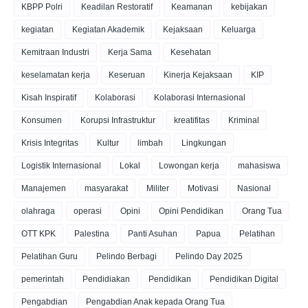
KBPP Polri
Keadilan Restoratif
Keamanan
kebijakan
kegiatan
Kegiatan Akademik
Kejaksaan
Keluarga
Kemitraan Industri
Kerja Sama
Kesehatan
keselamatan kerja
Keseruan
Kinerja Kejaksaan
KIP
Kisah Inspiratif
Kolaborasi
Kolaborasi Internasional
Konsumen
Korupsi Infrastruktur
kreatifitas
Kriminal
Krisis Integritas
Kultur
limbah
Lingkungan
Logistik Internasional
Lokal
Lowongan kerja
mahasiswa
Manajemen
masyarakat
Militer
Motivasi
Nasional
olahraga
operasi
Opini
Opini Pendidikan
Orang Tua
OTT KPK
Palestina
Panti Asuhan
Papua
Pelatihan
Pelatihan Guru
Pelindo Berbagi
Pelindo Day 2025
pemerintah
Pendidiakan
Pendidikan
Pendidikan Digital
Pengabdian
Pengabdian Anak kepada Orang Tua