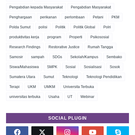
Pengabdian kepada Masyarakat
Pengabdian Masyarakat
Penghargaan
perikanan
perlombaan
Petani
PKM
Polda Sumut
polisi
Politik
Politik Global
Polri
produktivitas kerja
program
Properti
Psikososial
Research Findings
Restorative Justice
Rumah Tangga
Samosir
sampah
SDGs
Sekolah/Kampus
Sembako
Siswa/Mahasiswa
SMPK
Sosial
Sosialisasi
Sosok
Sumatera Utara
Sumut
Teknologi
Teknologi Pendidikan
Terapi
UKM
UMKM
Universita Terbuka
universitas terbuka
Usaha
UT
Webinar
SOCIAL PLUGIN