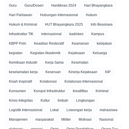
Guru
Guru/Dosen
Hardiknas 2024
Hari Bhayangkara
Hari Pahlawan
Hubungan Internasional
Hukum
Hukum & Kriminal
HUT Bhayangkara 2025
Info Beasiswa
Infrastruktur TIK
internasional
kadinkes
Kampus
KBPP Polri
Keadilan Restoratif
Keamanan
kebijakan
kegiatan
Kegiatan Akademik
Kejaksaan
Keluarga
Kemitraan Industri
Kerja Sama
Kesehatan
keselamatan kerja
Keseruan
Kinerja Kejaksaan
KIP
Kisah Inspiratif
Kolaborasi
Kolaborasi Internasional
Konsumen
Korupsi Infrastruktur
kreatifitas
Kriminal
Krisis Integritas
Kultur
limbah
Lingkungan
Logistik Internasional
Lokal
Lowongan kerja
mahasiswa
Manajemen
masyarakat
Militer
Motivasi
Nasional
olahraga
operasi
Opini
Opini Pendidikan
Orang Tua