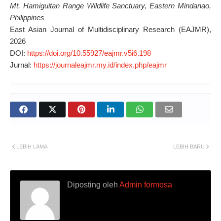
Mt. Hamiguitan Range Wildlife Sanctuary, Eastern Mindanao,
Philippines
East Asian Journal of Multidisciplinary Research (EAJMR),
2026
DOI:
https://doi.org/10.55927/eajmr.v5i6.198
Jurnal:
https://journaleajmr.my.id/index.php/eajmr
LEBIH LAMA
LEBIH BARU
Diposting oleh
Admin formosa