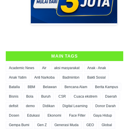
MAIN TAGS
Academic News
Air
aksi masyarakat
Anak - Anak
Anak Yatim
Anti Narkoba
Badminton
Bakti Sosial
Batalla
BBM
Belawan
Bencana Alam
Berita Kampus
Bisnis
Bola
Buruh
CSR
Cuaca ekstrem
Daerah
defisit
demo
Didikan
Digital Learning
Donor Darah
Dosen
Edukasi
Ekonomi
Face Filter
Gaya Hidup
Gempa Bumi
Gen Z
Generasi Muda
GEO
Global