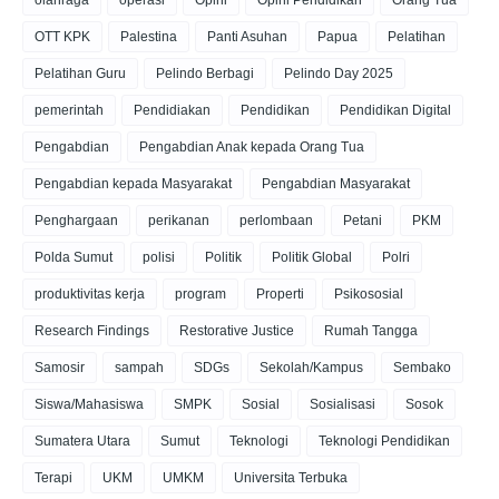
OTT KPK
Palestina
Panti Asuhan
Papua
Pelatihan
Pelatihan Guru
Pelindo Berbagi
Pelindo Day 2025
pemerintah
Pendidiakan
Pendidikan
Pendidikan Digital
Pengabdian
Pengabdian Anak kepada Orang Tua
Pengabdian kepada Masyarakat
Pengabdian Masyarakat
Penghargaan
perikanan
perlombaan
Petani
PKM
Polda Sumut
polisi
Politik
Politik Global
Polri
produktivitas kerja
program
Properti
Psikososial
Research Findings
Restorative Justice
Rumah Tangga
Samosir
sampah
SDGs
Sekolah/Kampus
Sembako
Siswa/Mahasiswa
SMPK
Sosial
Sosialisasi
Sosok
Sumatera Utara
Sumut
Teknologi
Teknologi Pendidikan
Terapi
UKM
UMKM
Universita Terbuka