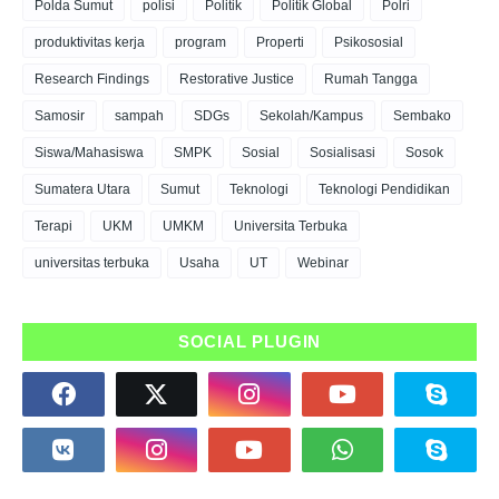
Polda Sumut
polisi
Politik
Politik Global
Polri
produktivitas kerja
program
Properti
Psikososial
Research Findings
Restorative Justice
Rumah Tangga
Samosir
sampah
SDGs
Sekolah/Kampus
Sembako
Siswa/Mahasiswa
SMPK
Sosial
Sosialisasi
Sosok
Sumatera Utara
Sumut
Teknologi
Teknologi Pendidikan
Terapi
UKM
UMKM
Universita Terbuka
universitas terbuka
Usaha
UT
Webinar
SOCIAL PLUGIN