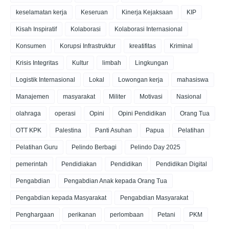
keselamatan kerja
Keseruan
Kinerja Kejaksaan
KIP
Kisah Inspiratif
Kolaborasi
Kolaborasi Internasional
Konsumen
Korupsi Infrastruktur
kreatifitas
Kriminal
Krisis Integritas
Kultur
limbah
Lingkungan
Logistik Internasional
Lokal
Lowongan kerja
mahasiswa
Manajemen
masyarakat
Militer
Motivasi
Nasional
olahraga
operasi
Opini
Opini Pendidikan
Orang Tua
OTT KPK
Palestina
Panti Asuhan
Papua
Pelatihan
Pelatihan Guru
Pelindo Berbagi
Pelindo Day 2025
pemerintah
Pendidiakan
Pendidikan
Pendidikan Digital
Pengabdian
Pengabdian Anak kepada Orang Tua
Pengabdian kepada Masyarakat
Pengabdian Masyarakat
Penghargaan
perikanan
perlombaan
Petani
PKM