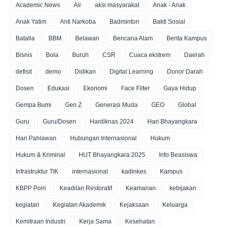
Academic News
Air
aksi masyarakat
Anak - Anak
Anak Yatim
Anti Narkoba
Badminton
Bakti Sosial
Batalla
BBM
Belawan
Bencana Alam
Berita Kampus
Bisnis
Bola
Buruh
CSR
Cuaca ekstrem
Daerah
defisit
demo
Didikan
Digital Learning
Donor Darah
Dosen
Edukasi
Ekonomi
Face Filter
Gaya Hidup
Gempa Bumi
Gen Z
Generasi Muda
GEO
Global
Guru
Guru/Dosen
Hardiknas 2024
Hari Bhayangkara
Hari Pahlawan
Hubungan Internasional
Hukum
Hukum & Kriminal
HUT Bhayangkara 2025
Info Beasiswa
Infrastruktur TIK
internasional
kadinkes
Kampus
KBPP Polri
Keadilan Restoratif
Keamanan
kebijakan
kegiatan
Kegiatan Akademik
Kejaksaan
Keluarga
Kemitraan Industri
Kerja Sama
Kesehatan