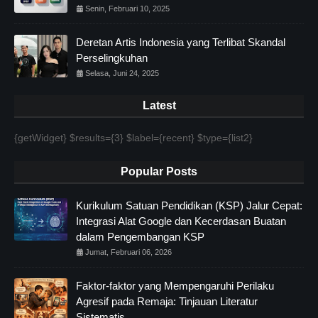
Senin, Februari 10, 2025
Deretan Artis Indonesia yang Terlibat Skandal
Perselingkuhan
Selasa, Juni 24, 2025
Latest
{getWidget} $results={3} $label={recent} $type={list2}
Popular Posts
Kurikulum Satuan Pendidikan (KSP) Jalur Cepat:
Integrasi Alat Google dan Kecerdasan Buatan
dalam Pengembangan KSP
Jumat, Februari 06, 2026
Faktor-faktor yang Mempengaruhi Perilaku
Agresif pada Remaja: Tinjauan Literatur
Sistematis