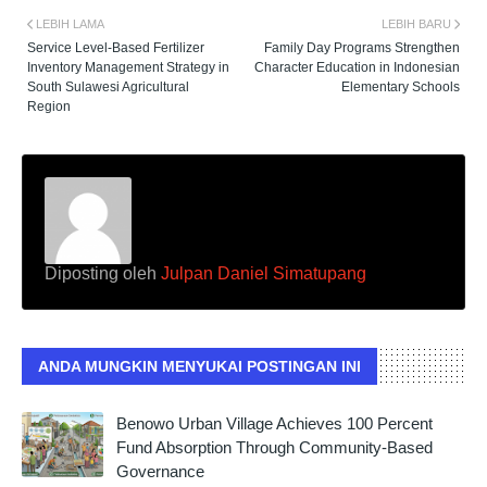
LEBIH LAMA
LEBIH BARU
Service Level-Based Fertilizer
Family Day Programs Strengthen
Inventory Management Strategy in
Character Education in Indonesian
South Sulawesi Agricultural
Elementary Schools
Region
Diposting oleh
Julpan Daniel Simatupang
ANDA MUNGKIN MENYUKAI POSTINGAN INI
Benowo Urban Village Achieves 100 Percent
Fund Absorption Through Community-Based
Governance