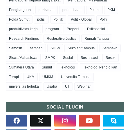
Pengabdian kepada Masyarakat
Pengabdian Masyarakat
Penghargaan
perikanan
perlombaan
Petani
PKM
Polda Sumut
polisi
Politik
Politik Global
Polri
produktivitas kerja
program
Properti
Psikososial
Research Findings
Restorative Justice
Rumah Tangga
Samosir
sampah
SDGs
Sekolah/Kampus
Sembako
Siswa/Mahasiswa
SMPK
Sosial
Sosialisasi
Sosok
Sumatera Utara
Sumut
Teknologi
Teknologi Pendidikan
Terapi
UKM
UMKM
Universita Terbuka
universitas terbuka
Usaha
UT
Webinar
SOCIAL PLUGIN