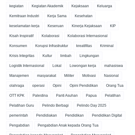
kegiatan
Kegiatan Akademik
Kejaksaan
Keluarga
Kemitraan Industri
Kerja Sama
Kesehatan
keselamatan kerja
Keseruan
Kinerja Kejaksaan
KIP
Kisah Inspiratif
Kolaborasi
Kolaborasi Internasional
Konsumen
Korupsi Infrastruktur
kreatifitas
Kriminal
Krisis Integritas
Kultur
limbah
Lingkungan
Logistik Internasional
Lokal
Lowongan kerja
mahasiswa
Manajemen
masyarakat
Militer
Motivasi
Nasional
olahraga
operasi
Opini
Opini Pendidikan
Orang Tua
OTT KPK
Palestina
Panti Asuhan
Papua
Pelatihan
Pelatihan Guru
Pelindo Berbagi
Pelindo Day 2025
pemerintah
Pendidiakan
Pendidikan
Pendidikan Digital
Pengabdian
Pengabdian Anak kepada Orang Tua