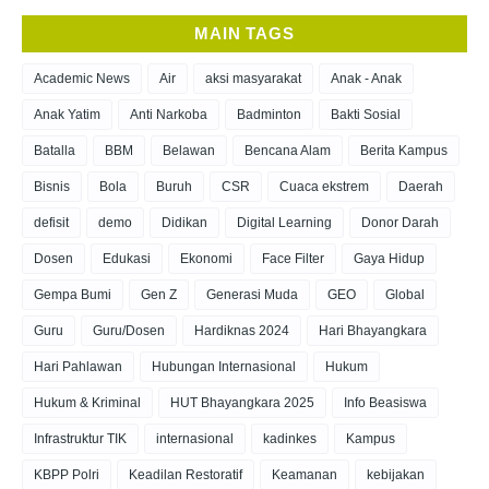
MAIN TAGS
Academic News
Air
aksi masyarakat
Anak - Anak
Anak Yatim
Anti Narkoba
Badminton
Bakti Sosial
Batalla
BBM
Belawan
Bencana Alam
Berita Kampus
Bisnis
Bola
Buruh
CSR
Cuaca ekstrem
Daerah
defisit
demo
Didikan
Digital Learning
Donor Darah
Dosen
Edukasi
Ekonomi
Face Filter
Gaya Hidup
Gempa Bumi
Gen Z
Generasi Muda
GEO
Global
Guru
Guru/Dosen
Hardiknas 2024
Hari Bhayangkara
Hari Pahlawan
Hubungan Internasional
Hukum
Hukum & Kriminal
HUT Bhayangkara 2025
Info Beasiswa
Infrastruktur TIK
internasional
kadinkes
Kampus
KBPP Polri
Keadilan Restoratif
Keamanan
kebijakan