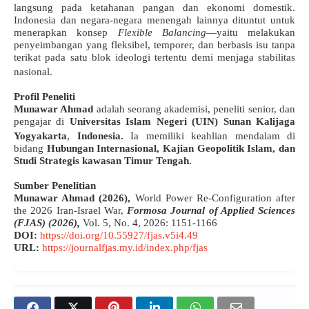
langsung pada ketahanan pangan dan ekonomi domestik
.
Indonesia dan negara-negara menengah lainnya dituntut untuk
menerapkan konsep
Flexible Balancing
—yaitu melakukan
penyeimbangan yang fleksibel, temporer, dan berbasis isu tanpa
terikat pada satu blok ideologi tertentu demi menjaga stabilitas
nasional
.
Profil Peneliti
Munawar Ahmad
adalah seorang akademisi, peneliti senior, dan
pengajar di
Universitas Islam Negeri (UIN) Sunan Kalijaga
Yogyakarta
,
Indonesia
.
Ia memiliki keahlian mendalam di
bidang
Hubungan Internasional, Kajian Geopolitik Islam, dan
Studi Strategis kawasan Timur Tengah.
Sumber Penelitian
Munawar Ahmad (2026),
World Power Re-Configuration after
the 2026 Iran-Israel War,
Formosa Journal of Applied Sciences
(FJAS) (2026),
Vol.
5, No. 4, 2026: 1151-1166
DOI:
https://doi.org/10.55927/fjas.v5i4.49
URL:
https://journalfjas.my.id/index.php/fjas