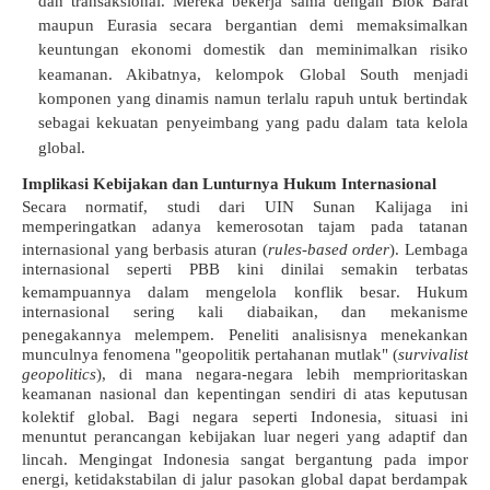
dan transaksional
.
Mereka bekerja sama dengan Blok Barat
maupun Eurasia secara bergantian demi memaksimalkan
keuntungan ekonomi domestik dan meminimalkan risiko
keamanan
.
Akibatnya, kelompok Global South menjadi
komponen yang dinamis namun terlalu rapuh untuk bertindak
sebagai kekuatan penyeimbang yang padu dalam tata kelola
global
.
Implikasi Kebijakan dan Lunturnya Hukum Internasional
Secara normatif, studi dari UIN Sunan Kalijaga ini
memperingatkan adanya kemerosotan tajam pada tatanan
internasional yang berbasis aturan (
rules-based order
)
.
Lembaga
internasional seperti PBB kini dinilai semakin terbatas
kemampuannya dalam mengelola konflik besar
.
Hukum
internasional sering kali diabaikan, dan mekanisme
penegakannya melempem
.
Peneliti analisisnya menekankan
munculnya fenomena "geopolitik pertahanan mutlak" (
survivalist
geopolitics
), di mana negara-negara lebih memprioritaskan
keamanan nasional dan kepentingan sendiri di atas keputusan
kolektif global
.
Bagi negara seperti Indonesia, situasi ini
menuntut perancangan kebijakan luar negeri yang adaptif dan
lincah
.
Mengingat Indonesia sangat bergantung pada impor
energi, ketidakstabilan di jalur pasokan global dapat berdampak