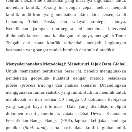
seluruh mekanisme tradisional yang biasanya digunakan untuk
meredam konflik
.
Perang ini dengan cepat meluas menjadi
konflik multi-front yang melibatkan aktor-aktor bersenjata di
Lebanon, Teluk Persia, dan wilayah strategis lainnya
.
Keterlibatan jaringan non-negara ini membuat intervensi
diplomatik konvensional kehilangan taringnya, mengubah Timur
Tengah dari zona konflik terkendali menjadi lingkungan
keamanan yang sangat mudah berubah dan sulit diprediksi
.
Menyederhanakan Metodologi: Menelusuri Jejak Data Global
Untuk memetakan perubahan besar ini, peneliti menggunakan
pendekatan geopolitik kualitatif dengan metode pelacakan
proses (
process tracing
) dan analisis skenario
.
Dibandingkan
menggunakan rumus statistik yang rumit, studi ini memilih untuk
membedah isi dari sekitar 50 hingga 80 dokumen kebijakan
yang sangat kaya informasi
.
Data yang dianalisis meliputi
dokumen resmi pemerintah, catatan debat Dewan Keamanan
Perserikatan Bangsa-Bangsa (PBB), laporan kebijakan lembaga
pemikir (
think tank
), serta basis data konflik global milik