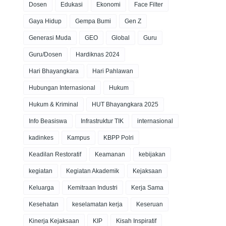
Dosen
Edukasi
Ekonomi
Face Filter
Gaya Hidup
Gempa Bumi
Gen Z
Generasi Muda
GEO
Global
Guru
Guru/Dosen
Hardiknas 2024
Hari Bhayangkara
Hari Pahlawan
Hubungan Internasional
Hukum
Hukum & Kriminal
HUT Bhayangkara 2025
Info Beasiswa
Infrastruktur TIK
internasional
kadinkes
Kampus
KBPP Polri
Keadilan Restoratif
Keamanan
kebijakan
kegiatan
Kegiatan Akademik
Kejaksaan
Keluarga
Kemitraan Industri
Kerja Sama
Kesehatan
keselamatan kerja
Keseruan
Kinerja Kejaksaan
KIP
Kisah Inspiratif