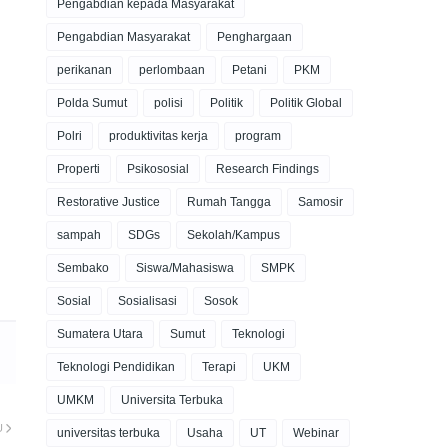
Pengabdian kepada Masyarakat
Pengabdian Masyarakat
Penghargaan
perikanan
perlombaan
Petani
PKM
Polda Sumut
polisi
Politik
Politik Global
Polri
produktivitas kerja
program
Properti
Psikososial
Research Findings
Restorative Justice
Rumah Tangga
Samosir
sampah
SDGs
Sekolah/Kampus
Sembako
Siswa/Mahasiswa
SMPK
Sosial
Sosialisasi
Sosok
Sumatera Utara
Sumut
Teknologi
Teknologi Pendidikan
Terapi
UKM
UMKM
Universita Terbuka
U
universitas terbuka
Usaha
UT
Webinar