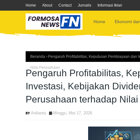
Home
About
Contact
Jurnalis
Informasi Iklan
Home
Ekonomi dan
Beranda
Pengaruh Profitabilitas, Keputusan Pembiayaan dan I
Nilai Perusahaan
Pengaruh Profitabilitas, 
Investasi, Kebijakan Divid
Perusahaan terhadap Nila
Ardianta
Minggu, Mei 17, 2026