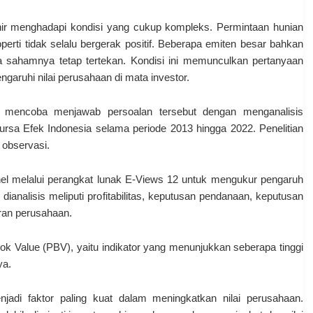
khir menghadapi kondisi yang cukup kompleks. Permintaan hunian
rti tidak selalu bergerak positif. Beberapa emiten besar bahkan
ga sahamnya tetap tertekan. Kondisi ini memunculkan pertanyaan
aruhi nilai perusahaan di mata investor.
 mencoba menjawab persoalan tersebut dengan menganalisis
 Bursa Efek Indonesia selama periode 2013 hingga 2022. Penelitian
 observasi.
nel melalui perangkat lunak E-Views 12 untuk mengukur pengaruh
dianalisis meliputi profitabilitas, keputusan pendanaan, keputusan
uran perusahaan.
ok Value (PBV), yaitu indikator yang menunjukkan seberapa tinggi
ya.
enjadi faktor paling kuat dalam meningkatkan nilai perusahaan.