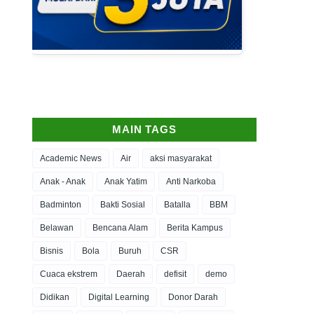
MAIN TAGS
Academic News
Air
aksi masyarakat
Anak - Anak
Anak Yatim
Anti Narkoba
Badminton
Bakti Sosial
Batalla
BBM
Belawan
Bencana Alam
Berita Kampus
Bisnis
Bola
Buruh
CSR
Cuaca ekstrem
Daerah
defisit
demo
Didikan
Digital Learning
Donor Darah