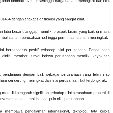
 lebih diminati investor sehingga harga saham meningkat dan nilai
 4,01454 dengan tingkat signifikansi yang sangat kuat.
 laba besar dianggap memiliki prospek bisnis yang baik di masa
membeli saham perusahaan sehingga permintaan saham meningkat.
ukti berpengaruh positif terhadap nilai perusahaan. Penggunaan
 dinilai memberi sinyal bahwa perusahaan memiliki keyakinan
 pendanaan dengan baik sebagai perusahaan yang lebih siap
ham cenderung meningkat dan nilai perusahaan ikut terdongkrak.
memiliki pengaruh signifikan terhadap nilai perusahaan properti di
nvestor asing, semakin tinggi pula nilai perusahaan.
ya membawa pengalaman internasional, teknologi, tata kelola