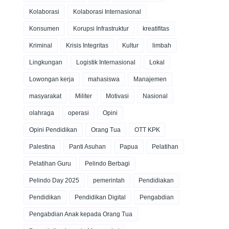
Kolaborasi
Kolaborasi Internasional
Konsumen
Korupsi Infrastruktur
kreatifitas
Kriminal
Krisis Integritas
Kultur
limbah
Lingkungan
Logistik Internasional
Lokal
Lowongan kerja
mahasiswa
Manajemen
masyarakat
Militer
Motivasi
Nasional
olahraga
operasi
Opini
Opini Pendidikan
Orang Tua
OTT KPK
Palestina
Panti Asuhan
Papua
Pelatihan
Pelatihan Guru
Pelindo Berbagi
Pelindo Day 2025
pemerintah
Pendidiakan
Pendidikan
Pendidikan Digital
Pengabdian
Pengabdian Anak kepada Orang Tua