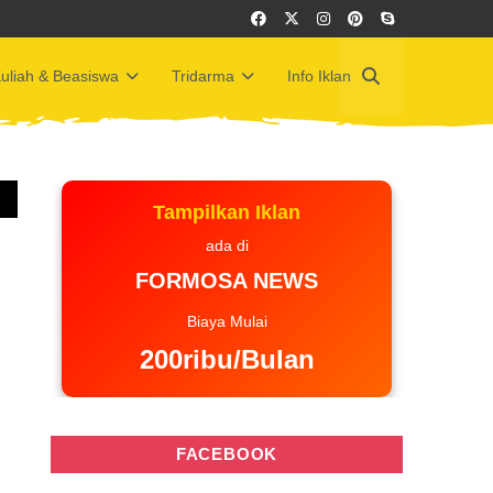
uliah & Beasiswa
Tridarma
Info Iklan
Tampilkan Iklan
ada di
FORMOSA NEWS
n
Biaya Mulai
200ribu/Bulan
FACEBOOK