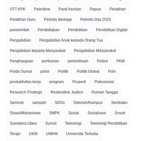
OTT KPK
Palestina
Panti Asuhan
Papua
Pelatihan
Pelatihan Guru
Pelindo Berbagi
Pelindo Day 2025
pemerintah
Pendidiakan
Pendidikan
Pendidikan Digital
Pengabdian
Pengabdian Anak kepada Orang Tua
Pengabdian kepada Masyarakat
Pengabdian Masyarakat
Penghargaan
perikanan
perlombaan
Petani
PKM
Polda Sumut
polisi
Politik
Politik Global
Polri
produktivitas kerja
program
Properti
Psikososial
Research Findings
Restorative Justice
Rumah Tangga
Samosir
sampah
SDGs
Sekolah/Kampus
Sembako
Siswa/Mahasiswa
SMPK
Sosial
Sosialisasi
Sosok
Sumatera Utara
Sumut
Teknologi
Teknologi Pendidikan
Terapi
UKM
UMKM
Universita Terbuka