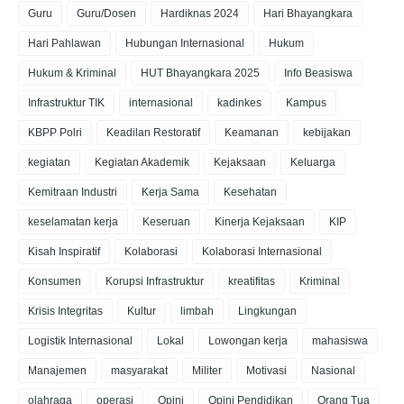
Guru
Guru/Dosen
Hardiknas 2024
Hari Bhayangkara
Hari Pahlawan
Hubungan Internasional
Hukum
Hukum & Kriminal
HUT Bhayangkara 2025
Info Beasiswa
Infrastruktur TIK
internasional
kadinkes
Kampus
KBPP Polri
Keadilan Restoratif
Keamanan
kebijakan
kegiatan
Kegiatan Akademik
Kejaksaan
Keluarga
Kemitraan Industri
Kerja Sama
Kesehatan
keselamatan kerja
Keseruan
Kinerja Kejaksaan
KIP
Kisah Inspiratif
Kolaborasi
Kolaborasi Internasional
Konsumen
Korupsi Infrastruktur
kreatifitas
Kriminal
Krisis Integritas
Kultur
limbah
Lingkungan
Logistik Internasional
Lokal
Lowongan kerja
mahasiswa
Manajemen
masyarakat
Militer
Motivasi
Nasional
olahraga
operasi
Opini
Opini Pendidikan
Orang Tua