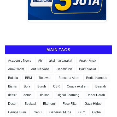
MAIN TAGS
Academic News
Air
aksi masyarakat
Anak - Anak
Anak Yatim
Anti Narkoba
Badminton
Bakti Sosial
Batalla
BBM
Belawan
Bencana Alam
Berita Kampus
Bisnis
Bola
Buruh
CSR
Cuaca ekstrem
Daerah
defisit
demo
Didikan
Digital Learning
Donor Darah
Dosen
Edukasi
Ekonomi
Face Filter
Gaya Hidup
Gempa Bumi
Gen Z
Generasi Muda
GEO
Global