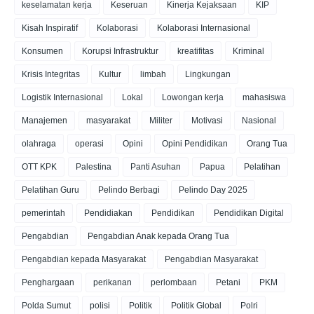
keselamatan kerja
Keseruan
Kinerja Kejaksaan
KIP
Kisah Inspiratif
Kolaborasi
Kolaborasi Internasional
Konsumen
Korupsi Infrastruktur
kreatifitas
Kriminal
Krisis Integritas
Kultur
limbah
Lingkungan
Logistik Internasional
Lokal
Lowongan kerja
mahasiswa
Manajemen
masyarakat
Militer
Motivasi
Nasional
olahraga
operasi
Opini
Opini Pendidikan
Orang Tua
OTT KPK
Palestina
Panti Asuhan
Papua
Pelatihan
Pelatihan Guru
Pelindo Berbagi
Pelindo Day 2025
pemerintah
Pendidiakan
Pendidikan
Pendidikan Digital
Pengabdian
Pengabdian Anak kepada Orang Tua
Pengabdian kepada Masyarakat
Pengabdian Masyarakat
Penghargaan
perikanan
perlombaan
Petani
PKM
Polda Sumut
polisi
Politik
Politik Global
Polri