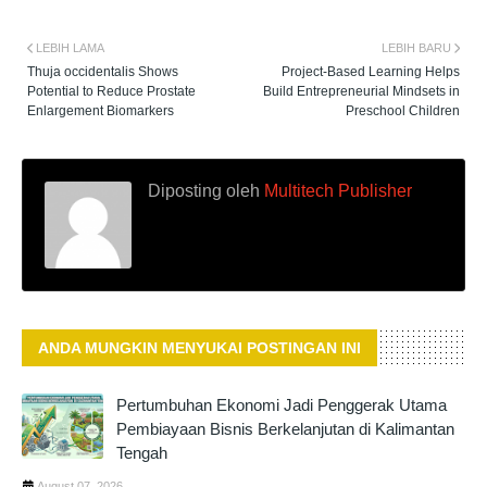
LEBIH LAMA
LEBIH BARU
Thuja occidentalis Shows
Project-Based Learning Helps
Potential to Reduce Prostate
Build Entrepreneurial Mindsets in
Enlargement Biomarkers
Preschool Children
Diposting oleh
Multitech Publisher
ANDA MUNGKIN MENYUKAI POSTINGAN INI
Pertumbuhan Ekonomi Jadi Penggerak Utama
Pembiayaan Bisnis Berkelanjutan di Kalimantan
Tengah
August 07, 2026