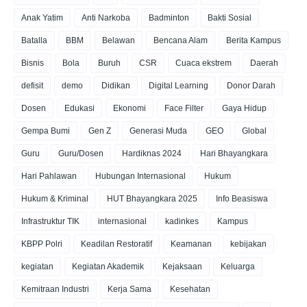
Anak Yatim
Anti Narkoba
Badminton
Bakti Sosial
Batalla
BBM
Belawan
Bencana Alam
Berita Kampus
Bisnis
Bola
Buruh
CSR
Cuaca ekstrem
Daerah
defisit
demo
Didikan
Digital Learning
Donor Darah
Dosen
Edukasi
Ekonomi
Face Filter
Gaya Hidup
Gempa Bumi
Gen Z
Generasi Muda
GEO
Global
Guru
Guru/Dosen
Hardiknas 2024
Hari Bhayangkara
Hari Pahlawan
Hubungan Internasional
Hukum
Hukum & Kriminal
HUT Bhayangkara 2025
Info Beasiswa
Infrastruktur TIK
internasional
kadinkes
Kampus
KBPP Polri
Keadilan Restoratif
Keamanan
kebijakan
kegiatan
Kegiatan Akademik
Kejaksaan
Keluarga
Kemitraan Industri
Kerja Sama
Kesehatan