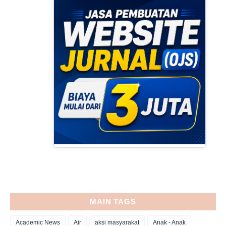
MAIN TAGS
Academic News
Air
aksi masyarakat
Anak - Anak