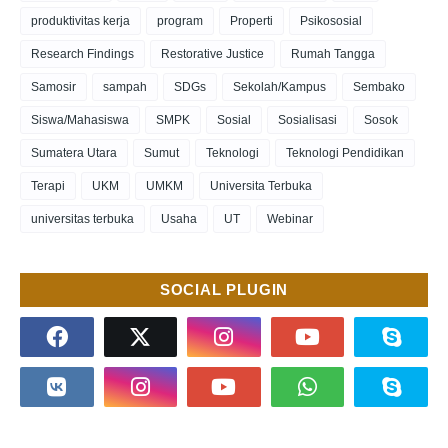
produktivitas kerja
program
Properti
Psikososial
Research Findings
Restorative Justice
Rumah Tangga
Samosir
sampah
SDGs
Sekolah/Kampus
Sembako
Siswa/Mahasiswa
SMPK
Sosial
Sosialisasi
Sosok
Sumatera Utara
Sumut
Teknologi
Teknologi Pendidikan
Terapi
UKM
UMKM
Universita Terbuka
universitas terbuka
Usaha
UT
Webinar
SOCIAL PLUGIN