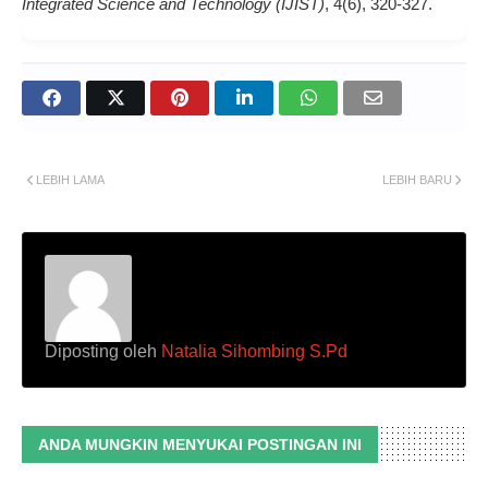
Integrated Science and Technology (IJIST)
, 4(6), 320-327.
LEBIH LAMA
LEBIH BARU
Diposting oleh
Natalia Sihombing S.Pd
ANDA MUNGKIN MENYUKAI POSTINGAN INI