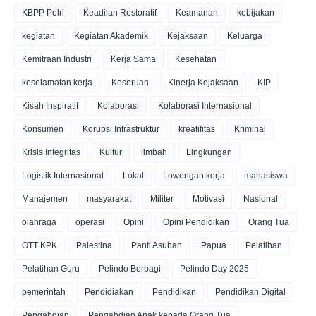
KBPP Polri
Keadilan Restoratif
Keamanan
kebijakan
kegiatan
Kegiatan Akademik
Kejaksaan
Keluarga
Kemitraan Industri
Kerja Sama
Kesehatan
keselamatan kerja
Keseruan
Kinerja Kejaksaan
KIP
Kisah Inspiratif
Kolaborasi
Kolaborasi Internasional
Konsumen
Korupsi Infrastruktur
kreatifitas
Kriminal
Krisis Integritas
Kultur
limbah
Lingkungan
Logistik Internasional
Lokal
Lowongan kerja
mahasiswa
Manajemen
masyarakat
Militer
Motivasi
Nasional
olahraga
operasi
Opini
Opini Pendidikan
Orang Tua
OTT KPK
Palestina
Panti Asuhan
Papua
Pelatihan
Pelatihan Guru
Pelindo Berbagi
Pelindo Day 2025
pemerintah
Pendidiakan
Pendidikan
Pendidikan Digital
Pengabdian
Pengabdian Anak kepada Orang Tua