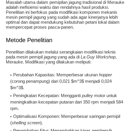
Masalah utama dalam pemipilan jagung tradisional di Merauke
adalah inefisiensi waktu dan rendahnya hasil produksi.
Penelitian ini berfokus pada modifikasi komponen mekanis
mesin pemipil jagung yang sudah ada agar kinerjanya lebih
optimal dan dapat mendukung kebutuhan petani lokal dalam
mempercepat proses pasca-panen.
Metode Penelitian
Penelitian dilakukan melalui serangkaian modifikasi teknis
pada mesin pemipil jagung yang ada di
La Guy Workshop
,
Merauke. Modifikasi yang dilakukan meliputi:
Perubahan Kapasitas
: Memperbesar ukuran
hopper
(corong penampung) dari 0,021
$m^3$
menjadi 0,024
$m^3$
.
Peningkatan Kecepatan
: Mengganti
pulley
motor untuk
meningkatkan kecepatan putaran dari 350 rpm menjadi 584
rpm.
Optimalisasi Komponen
: Memperbesar saringan pemipil
(
shelling screen
).
Penambahan Fitur
: Menambahkan kipas pembersih