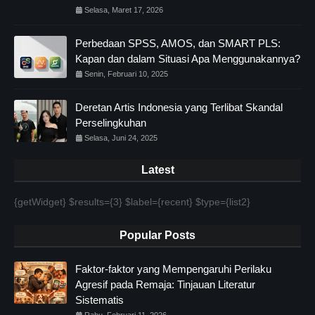
Selasa, Maret 17, 2026
Perbedaan SPSS, AMOS, dan SMART PLS:
Kapan dan dalam Situasi Apa Menggunakannya?
Senin, Februari 10, 2025
Deretan Artis Indonesia yang Terlibat Skandal
Perselingkuhan
Selasa, Juni 24, 2025
Latest
{getWidget} $results={3} $label={recent} $type={list2}
Popular Posts
Faktor-faktor yang Mempengaruhi Perilaku
Agresif pada Remaja: Tinjauan Literatur
Sistematis