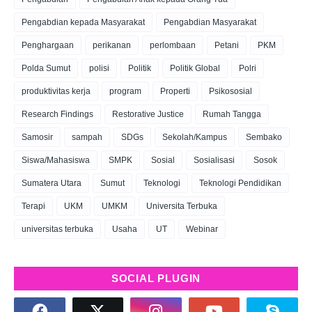
Pengabdian kepada Masyarakat
Pengabdian Masyarakat
Penghargaan
perikanan
perlombaan
Petani
PKM
Polda Sumut
polisi
Politik
Politik Global
Polri
produktivitas kerja
program
Properti
Psikososial
Research Findings
Restorative Justice
Rumah Tangga
Samosir
sampah
SDGs
Sekolah/Kampus
Sembako
Siswa/Mahasiswa
SMPK
Sosial
Sosialisasi
Sosok
Sumatera Utara
Sumut
Teknologi
Teknologi Pendidikan
Terapi
UKM
UMKM
Universita Terbuka
universitas terbuka
Usaha
UT
Webinar
SOCIAL PLUGIN