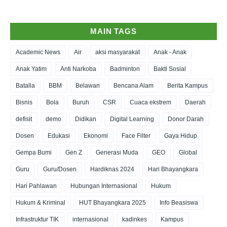
MAIN TAGS
Academic News
Air
aksi masyarakat
Anak - Anak
Anak Yatim
Anti Narkoba
Badminton
Bakti Sosial
Batalla
BBM
Belawan
Bencana Alam
Berita Kampus
Bisnis
Bola
Buruh
CSR
Cuaca ekstrem
Daerah
defisit
demo
Didikan
Digital Learning
Donor Darah
Dosen
Edukasi
Ekonomi
Face Filter
Gaya Hidup
Gempa Bumi
Gen Z
Generasi Muda
GEO
Global
Guru
Guru/Dosen
Hardiknas 2024
Hari Bhayangkara
Hari Pahlawan
Hubungan Internasional
Hukum
Hukum & Kriminal
HUT Bhayangkara 2025
Info Beasiswa
Infrastruktur TIK
internasional
kadinkes
Kampus