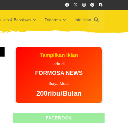
uliah & Beasiswa
Tridarma
Info Iklan
Tampilkan Iklan
ada di
FORMOSA NEWS
Biaya Mulai
200ribu/Bulan
FACEBOOK