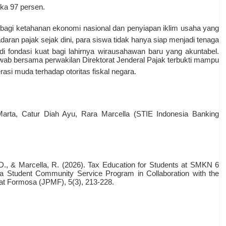
gka 97 persen
.
l bagi ketahanan ekonomi nasional dan penyiapan iklim usaha yang
ran pajak sejak dini, para siswa tidak hanya siap menjadi tenaga
adi fondasi kuat bagi lahirnya wirausahawan baru yang akuntabel
.
awab bersama perwakilan Direktorat Jenderal Pajak terbukti mampu
si muda terhadap otoritas fiskal negara
.
a Marta, Catur Diah Ayu, Rara Marcella (STIE Indonesia Banking
C. D., & Marcella, R. (2026). Tax Education for Students at SMKN 6
 a Student Community Service Program in Collaboration with the
at Formosa (JPMF), 5(3), 213-228.