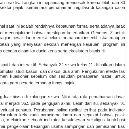
an praktis.
Langkah ini dipandang mendesak karena lebih dari 80
sektor pajak, sementara pemahaman regulasi di kalangan calon
al saat ini adalah rendahnya kepatuhan formal serta adanya jarak
ei menunjukkan bahwa meskipun ketertarikan Generasi Z untuk
agian besar dari mereka belum memahami insentif fiskal maupun
katan yang menyasar sekolah menengah kejuruan, program ini
 dengan dinamika dunia kerja serta ekosistem bisnis riil
.
patif dan interaktif
.
Sebanyak 34 siswa kelas 11 dilibatkan dalam
mulasi studi kasus, dan diskusi dua arah
.
Pengukuran efektivitas
umen kuesioner sebelum dan sesudah pemaparan materi untuk
igma para peserta terhadap fungsi pajak
.
g luar biasa di kalangan siswa
.
Nilai rata-rata pemahaman dasar
wal menjadi 96,5 pada pengujian akhir
.
Lebih dari itu, sebanyak 91
valuasi penutup
.
Perubahan paling radikal terlihat pada indikator
meluruskan kekeliruan paradigma lama dan sepakat bahwa pajak
, melainkan sebuah indikator kesuksesan sekaligus kontribusi
i pengelolaan keuangan usaha sampingan dan pemisahan kas