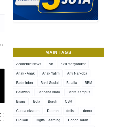
U
MAIN TAGS
Academic News
Air
aksi masyarakat
Anak - Anak
Anak Yatim
Anti Narkoba
Badminton
Bakti Sosial
Batalla
BBM
Belawan
Bencana Alam
Berita Kampus
Bisnis
Bola
Buruh
CSR
Cuaca ekstrem
Daerah
defisit
demo
Didikan
Digital Learning
Donor Darah