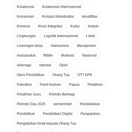
Kolaborasi
Kolaborasi Internasional
Konsumen
Korupsi Infrastruktur
kreatifitas
Kriminal
Krisis Integritas
Kultur
limbah
Lingkungan
Logistik Internasional
Lokal
Lowongan kerja
mahasiswa
Manajemen
masyarakat
Militer
Motivasi
Nasional
olahraga
operasi
Opini
Opini Pendidikan
Orang Tua
OTT KPK
Palestina
Panti Asuhan
Papua
Pelatihan
Pelatihan Guru
Pelindo Berbagi
Pelindo Day 2025
pemerintah
Pendidiakan
Pendidikan
Pendidikan Digital
Pengabdian
Pengabdian Anak kepada Orang Tua