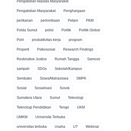
Pengabdian kepada Masyarakat
Pengabdian Masyarakat
Penghargaan
perikanan
perlombaan
Petani
PKM
Polda Sumut
polisi
Politik
Politik Global
Polri
produktivitas kerja
program
Properti
Psikososial
Research Findings
Restorative Justice
Rumah Tangga
Samosir
sampah
SDGs
Sekolah/Kampus
Sembako
Siswa/Mahasiswa
SMPK
Sosial
Sosialisasi
Sosok
Sumatera Utara
Sumut
Teknologi
Teknologi Pendidikan
Terapi
UKM
UMKM
Universita Terbuka
universitas terbuka
Usaha
UT
Webinar