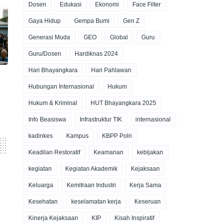
Dosen
Edukasi
Ekonomi
Face Filter
Gaya Hidup
Gempa Bumi
Gen Z
Generasi Muda
GEO
Global
Guru
Guru/Dosen
Hardiknas 2024
Hari Bhayangkara
Hari Pahlawan
Hubungan Internasional
Hukum
Hukum & Kriminal
HUT Bhayangkara 2025
Info Beasiswa
Infrastruktur TIK
internasional
kadinkes
Kampus
KBPP Polri
Keadilan Restoratif
Keamanan
kebijakan
kegiatan
Kegiatan Akademik
Kejaksaan
Keluarga
Kemitraan Industri
Kerja Sama
Kesehatan
keselamatan kerja
Keseruan
Kinerja Kejaksaan
KIP
Kisah Inspiratif