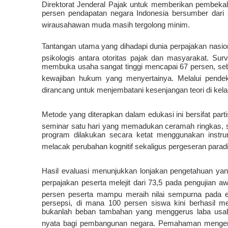
Direktorat Jenderal Pajak untuk memberikan pembekal
persen pendapatan negara Indonesia bersumber dari 
wirausahawan muda masih tergolong minim
.
Tantangan utama yang dihadapi dunia perpajakan nasion
psikologis antara otoritas pajak dan masyarakat
.
Surv
membuka usaha sangat tinggi mencapai 67 persen, seb
kewajiban hukum yang menyertainya
.
Melalui pende
dirancang untuk menjembatani kesenjangan teori di kelas
Metode yang diterapkan dalam edukasi ini bersifat partisi
seminar satu hari yang memadukan ceramah ringkas, si
program dilakukan secara ketat menggunakan instr
melacak perubahan kognitif sekaligus pergeseran parad
Hasil evaluasi menunjukkan lonjakan pengetahuan yan
perpajakan peserta melejit dari 73,5 pada pengujian a
persen peserta mampu meraih nilai sempurna pada e
persepsi, di mana 100 persen siswa kini berhasil 
bukanlah beban tambahan yang menggerus laba usaha
nyata bagi pembangunan negara
.
Pemahaman mengena