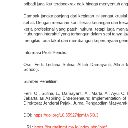
pribadi juga ikut terdongkrak naik hingga menyentuh an
Dampak jangka panjang dari kegiatan ini sangat krusia
sehat
.
Dengan menanamkan literasi keuangan dan kesada
kerja profesional yang patuh hukum, tetapi juga menj
Hubungan interaktif yang terbangun dalam sesi tanya j
mengikis rasa takut dan membangun kepercayaan genera
Informasi Profil Penulis:
Ossi Ferli, Lediana Sufina, Afifah Damayanti, Alfin
School).
Sumber Penelitian:
Ferli, O., Sufina, L., Damayanti, A., Marta, A., Ayu, 
Jakarta as Aspiring Entrepreneurs: Implementation of
Direktorat Jenderal Pajak. Jurnal Pengabdian Masyarak
DOI:
https://doi.org/10.55927/jpmf.v5i3.3
URL:
https://journaljpmf.my.id/index.php/jpmf