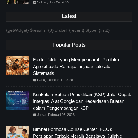
Selasa, Juni 24, 2025
Latest
{getWidget} $results={3} $label={recent} $type={list2}
Popular Posts
Faktor-faktor yang Mempengaruhi Perilaku
Agresif pada Remaja: Tinjauan Literatur
Sistematis
Rabu, Februari 11, 2026
Kurikulum Satuan Pendidikan (KSP) Jalur Cepat:
Integrasi Alat Google dan Kecerdasan Buatan
dalam Pengembangan KSP
Jumat, Februari 06, 2026
Bimbel Formosa Course Center (FCC):
Persiapan Terbaik Meraih Beasiswa Kuliah di