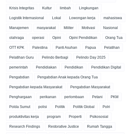
Krisis Integritas
Kultur
limbah
Lingkungan
Logistik Internasional
Lokal
Lowongan kerja
mahasiswa
Manajemen
masyarakat
Militer
Motivasi
Nasional
olahraga
operasi
Opini
Opini Pendidikan
Orang Tua
OTT KPK
Palestina
Panti Asuhan
Papua
Pelatihan
Pelatihan Guru
Pelindo Berbagi
Pelindo Day 2025
pemerintah
Pendidiakan
Pendidikan
Pendidikan Digital
Pengabdian
Pengabdian Anak kepada Orang Tua
Pengabdian kepada Masyarakat
Pengabdian Masyarakat
Penghargaan
perikanan
perlombaan
Petani
PKM
Polda Sumut
polisi
Politik
Politik Global
Polri
produktivitas kerja
program
Properti
Psikososial
Research Findings
Restorative Justice
Rumah Tangga