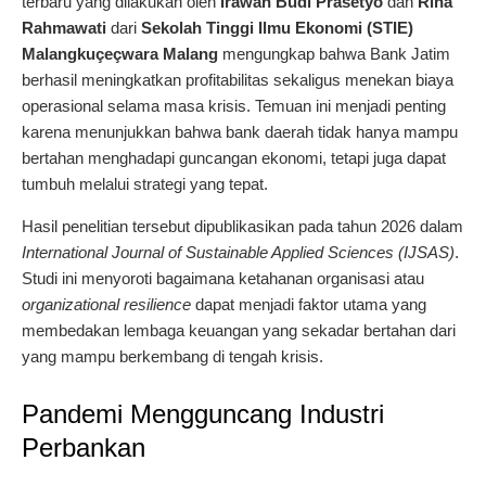
terbaru yang dilakukan oleh
Irawan Budi Prasetyo
dan
Rina
Rahmawati
dari
Sekolah Tinggi Ilmu Ekonomi (STIE)
Malangkuçeçwara Malang
mengungkap bahwa Bank Jatim
berhasil meningkatkan profitabilitas sekaligus menekan biaya
operasional selama masa krisis. Temuan ini menjadi penting
karena menunjukkan bahwa bank daerah tidak hanya mampu
bertahan menghadapi guncangan ekonomi, tetapi juga dapat
tumbuh melalui strategi yang tepat.
Hasil penelitian tersebut dipublikasikan pada tahun 2026 dalam
International Journal of Sustainable Applied Sciences (IJSAS)
.
Studi ini menyoroti bagaimana ketahanan organisasi atau
organizational resilience
dapat menjadi faktor utama yang
membedakan lembaga keuangan yang sekadar bertahan dari
yang mampu berkembang di tengah krisis.
Pandemi Mengguncang Industri
Perbankan