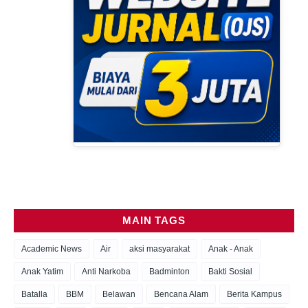
MAIN TAGS
Academic News
Air
aksi masyarakat
Anak - Anak
Anak Yatim
Anti Narkoba
Badminton
Bakti Sosial
Batalla
BBM
Belawan
Bencana Alam
Berita Kampus