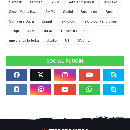
Samosir
sampah
SDGs
Sekolah/Kampus
Sembako
Siswa/Mahasiswa
SMPK
Sosial
Sosialisasi
Sosok
Sumatera Utara
Sumut
Teknologi
Teknologi Pendidikan
Terapi
UKM
UMKM
Universita Terbuka
universitas terbuka
Usaha
UT
Webinar
SOCIAL PLUGIN