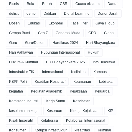
Bisnis
Bola
Buruh
CSR
Cuaca ekstrem
Daerah
defisit
demo
Didikan
Digital Learning
Donor Darah
Dosen
Edukasi
Ekonomi
Face Filter
Gaya Hidup
Gempa Bumi
Gen Z
Generasi Muda
GEO
Global
Guru
Guru/Dosen
Hardiknas 2024
Hari Bhayangkara
Hari Pahlawan
Hubungan Internasional
Hukum
Hukum & Kriminal
HUT Bhayangkara 2025
Info Beasiswa
Infrastruktur TIK
internasional
kadinkes
Kampus
KBPP Polri
Keadilan Restoratif
Keamanan
kebijakan
kegiatan
Kegiatan Akademik
Kejaksaan
Keluarga
Kemitraan Industri
Kerja Sama
Kesehatan
keselamatan kerja
Keseruan
Kinerja Kejaksaan
KIP
Kisah Inspiratif
Kolaborasi
Kolaborasi Internasional
Konsumen
Korupsi Infrastruktur
kreatifitas
Kriminal