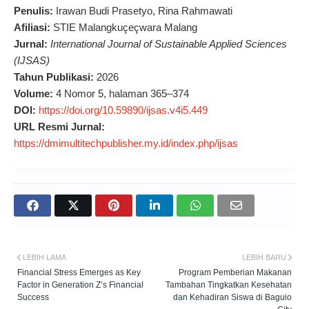
Penulis:
Irawan Budi Prasetyo, Rina Rahmawati
Afiliasi:
STIE Malangkuçeçwara Malang
Jurnal:
International Journal of Sustainable Applied Sciences
(IJSAS)
Tahun Publikasi:
2026
Volume:
4 Nomor 5, halaman 365–374
DOI:
https://doi.org/10.59890/ijsas.v4i5.449
URL Resmi Jurnal:
https://dmimultitechpublisher.my.id/index.php/ijsas
LEBIH LAMA
LEBIH BARU
Financial Stress Emerges as Key
Program Pemberian Makanan
Factor in Generation Z’s Financial
Tambahan Tingkatkan Kesehatan
Success
dan Kehadiran Siswa di Baguio