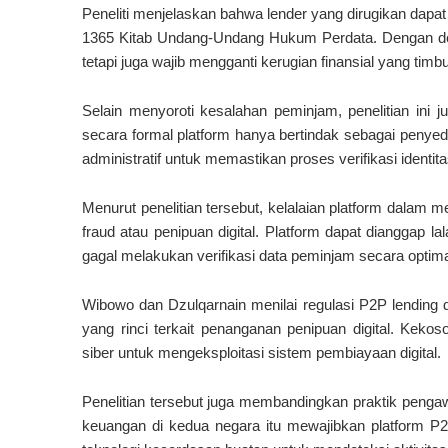
Peneliti menjelaskan bahwa lender yang dirugikan dapa
1365 Kitab Undang-Undang Hukum Perdata. Dengan dem
tetapi juga wajib mengganti kerugian finansial yang timbu
Selain menyoroti kesalahan peminjam, penelitian ini 
secara formal platform hanya bertindak sebagai penyed
administratif untuk memastikan proses verifikasi identit
Menurut penelitian tersebut, kelalaian platform dalam 
fraud atau penipuan digital. Platform dapat dianggap la
gagal melakukan verifikasi data peminjam secara optima
Wibowo dan Dzulqarnain menilai regulasi P2P lending d
yang rinci terkait penanganan penipuan digital. Kekos
siber untuk mengeksploitasi sistem pembiayaan digital.
Penelitian tersebut juga membandingkan praktik pengawa
keuangan di kedua negara itu mewajibkan platform P2