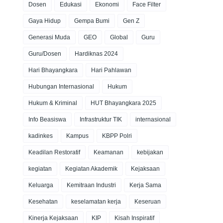
Dosen
Edukasi
Ekonomi
Face Filter
Gaya Hidup
Gempa Bumi
Gen Z
Generasi Muda
GEO
Global
Guru
Guru/Dosen
Hardiknas 2024
Hari Bhayangkara
Hari Pahlawan
Hubungan Internasional
Hukum
Hukum & Kriminal
HUT Bhayangkara 2025
Info Beasiswa
Infrastruktur TIK
internasional
kadinkes
Kampus
KBPP Polri
Keadilan Restoratif
Keamanan
kebijakan
kegiatan
Kegiatan Akademik
Kejaksaan
Keluarga
Kemitraan Industri
Kerja Sama
Kesehatan
keselamatan kerja
Keseruan
Kinerja Kejaksaan
KIP
Kisah Inspiratif