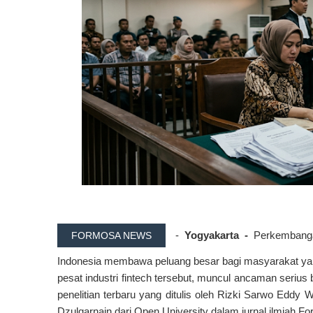
-
Yogyakarta -
Perkembanga
FORMOSA NEWS
Indonesia membawa peluang besar bagi masyarakat yan
pesat industri fintech tersebut, muncul ancaman serius 
penelitian terbaru yang ditulis oleh Rizki Sarwo Ed
Dzulqarnain dari Open University dalam jurnal ilmiah F