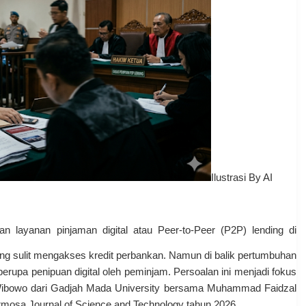
Ilustrasi By AI
n layanan pinjaman digital atau Peer-to-Peer (P2P) lending di
g sulit mengakses kredit perbankan. Namun di balik pertumbuhan
berupa penipuan digital oleh peminjam. Persoalan ini menjadi fokus
dy Wibowo dari Gadjah Mada University bersama Muhammad Faidzal
ormosa Journal of Science and Technology tahun 2026.