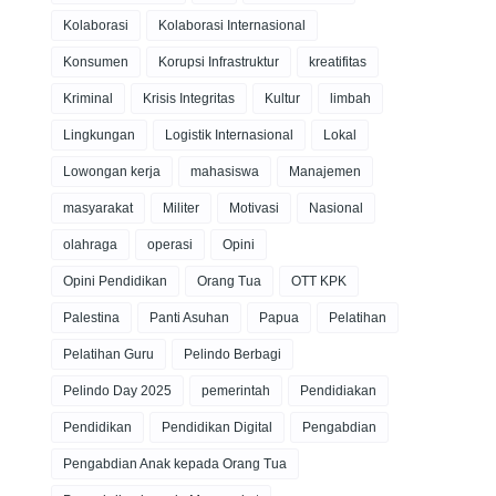
Kolaborasi
Kolaborasi Internasional
Konsumen
Korupsi Infrastruktur
kreatifitas
Kriminal
Krisis Integritas
Kultur
limbah
Lingkungan
Logistik Internasional
Lokal
Lowongan kerja
mahasiswa
Manajemen
masyarakat
Militer
Motivasi
Nasional
olahraga
operasi
Opini
Opini Pendidikan
Orang Tua
OTT KPK
Palestina
Panti Asuhan
Papua
Pelatihan
Pelatihan Guru
Pelindo Berbagi
Pelindo Day 2025
pemerintah
Pendidiakan
Pendidikan
Pendidikan Digital
Pengabdian
Pengabdian Anak kepada Orang Tua