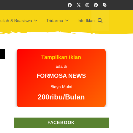
uliah & Beasiswa
Tridarma
Info Iklan
Tampilkan Iklan
ada di
FORMOSA NEWS
Biaya Mulai
200ribu/Bulan
FACEBOOK