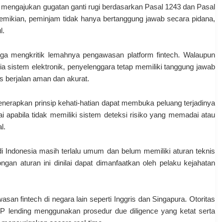
t mengajukan gugatan ganti rugi berdasarkan Pasal 1243 dan Pasal
ikian, peminjam tidak hanya bertanggung jawab secara pidana,
l.
juga mengkritik lemahnya pengawasan platform fintech. Walaupun
ia sistem elektronik, penyelenggara tetap memiliki tanggung jawab
as berjalan aman dan akurat.
menerapkan prinsip kehati-hatian dapat membuka peluang terjadinya
lai apabila tidak memiliki sistem deteksi risiko yang memadai atau
l.
i Indonesia masih terlalu umum dan belum memiliki aturan teknis
ongan aturan ini dinilai dapat dimanfaatkan oleh pelaku kejahatan
san fintech di negara lain seperti Inggris dan Singapura. Otoritas
P lending menggunakan prosedur due diligence yang ketat serta