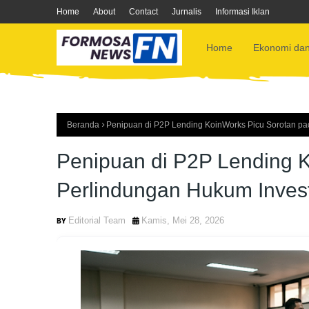
Home
About
Contact
Jurnalis
Informasi Iklan
Home
Ekonomi dan
Beranda
Penipuan di P2P Lending KoinWorks Picu Sorotan pad
Penipuan di P2P Lending 
Perlindungan Hukum Investo
Editorial Team
Kamis, Mei 28, 2026