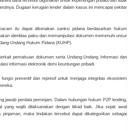
hwa dana tersebut digunakan untuk kepentingan pribadi dan tidak
stinya. Dugaan kerugian lender dalam kasus ini mencapai sekitar
macam itu dapat dikenakan sanksi pidana berdasarkan hukum
unakan identitas palsu dan memanipulasi dokumen memenuhi unsur
Undang-Undang Hukum Pidana (KUHP).
P terkait pemalsuan dokumen serta Undang-Undang Informasi dan
lasi informasi elektronik demi keuntungan pribadi.
ungsi preventif dan represif untuk menjaga integritas ekosistem
mereka.
ggung jawab perdata peminjam. Dalam hubungan hukum P2P lending,
al yang wajib dilaksanakan dengan itikad baik. Jika sejak awal
pinjaman, maka tindakan tersebut dapat dikategorikan sebagai