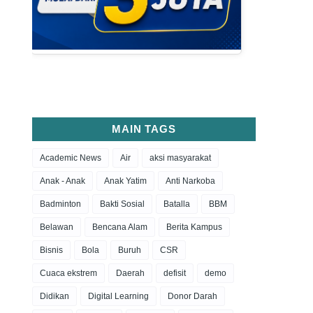
MAIN TAGS
Academic News
Air
aksi masyarakat
Anak - Anak
Anak Yatim
Anti Narkoba
Badminton
Bakti Sosial
Batalla
BBM
Belawan
Bencana Alam
Berita Kampus
Bisnis
Bola
Buruh
CSR
Cuaca ekstrem
Daerah
defisit
demo
Didikan
Digital Learning
Donor Darah