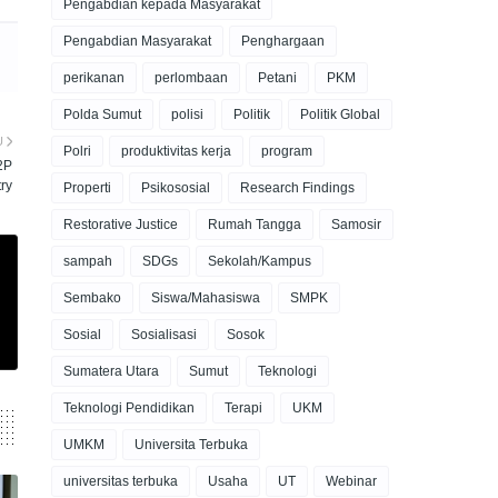
Pengabdian kepada Masyarakat
Pengabdian Masyarakat
Penghargaan
perikanan
perlombaan
Petani
PKM
Polda Sumut
polisi
Politik
Politik Global
U
Polri
produktivitas kerja
program
2P
ry
Properti
Psikososial
Research Findings
Restorative Justice
Rumah Tangga
Samosir
sampah
SDGs
Sekolah/Kampus
Sembako
Siswa/Mahasiswa
SMPK
Sosial
Sosialisasi
Sosok
Sumatera Utara
Sumut
Teknologi
Teknologi Pendidikan
Terapi
UKM
UMKM
Universita Terbuka
universitas terbuka
Usaha
UT
Webinar