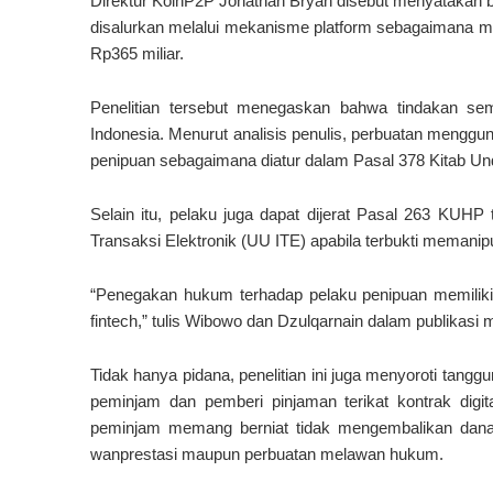
Direktur KoinP2P Jonathan Bryan disebut menyatakan ba
disalurkan melalui mekanisme platform sebagaimana me
Rp365 miliar.
Penelitian tersebut menegaskan bahwa tindakan se
Indonesia. Menurut analisis penulis, perbuatan mengg
penipuan sebagaimana diatur dalam Pasal 378 Kitab 
Selain itu, pelaku juga dapat dijerat Pasal 263 KUH
Transaksi Elektronik (UU ITE) apabila terbukti memanipu
“Penegakan hukum terhadap pelaku penipuan memiliki f
fintech,” tulis Wibowo dan Dzulqarnain dalam publikasi 
Tidak hanya pidana, penelitian ini juga menyoroti tan
peminjam dan pemberi pinjaman terikat kontrak digit
peminjam memang berniat tidak mengembalikan dana 
wanprestasi maupun perbuatan melawan hukum.