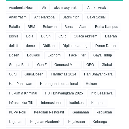
Academic News
Air
aksi masyarakat
Anak - Anak
Anak Yatim
Anti Narkoba
Badminton
Bakti Sosial
Batalla
BBM
Belawan
Bencana Alam
Berita Kampus
Bisnis
Bola
Buruh
CSR
Cuaca ekstrem
Daerah
defisit
demo
Didikan
Digital Learning
Donor Darah
Dosen
Edukasi
Ekonomi
Face Filter
Gaya Hidup
Gempa Bumi
Gen Z
Generasi Muda
GEO
Global
Guru
Guru/Dosen
Hardiknas 2024
Hari Bhayangkara
Hari Pahlawan
Hubungan Internasional
Hukum
Hukum & Kriminal
HUT Bhayangkara 2025
Info Beasiswa
Infrastruktur TIK
internasional
kadinkes
Kampus
KBPP Polri
Keadilan Restoratif
Keamanan
kebijakan
kegiatan
Kegiatan Akademik
Kejaksaan
Keluarga