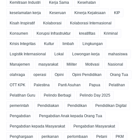
Kemitraan Industri
Kerja Sama
Kesehatan
keselamatan kerja
Keseruan
Kinerja Kejaksaan
KIP
Kisah Inspiratif
Kolaborasi
Kolaborasi Internasional
Konsumen
Korupsi Infrastruktur
kreatifitas
Kriminal
Krisis Integritas
Kultur
limbah
Lingkungan
Logistik Internasional
Lokal
Lowongan kerja
mahasiswa
Manajemen
masyarakat
Militer
Motivasi
Nasional
olahraga
operasi
Opini
Opini Pendidikan
Orang Tua
OTT KPK
Palestina
Panti Asuhan
Papua
Pelatihan
Pelatihan Guru
Pelindo Berbagi
Pelindo Day 2025
pemerintah
Pendidiakan
Pendidikan
Pendidikan Digital
Pengabdian
Pengabdian Anak kepada Orang Tua
Pengabdian kepada Masyarakat
Pengabdian Masyarakat
Penghargaan
perikanan
perlombaan
Petani
PKM