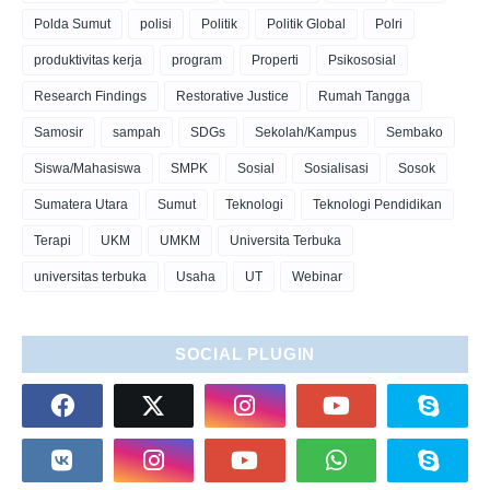
Polda Sumut
polisi
Politik
Politik Global
Polri
produktivitas kerja
program
Properti
Psikososial
Research Findings
Restorative Justice
Rumah Tangga
Samosir
sampah
SDGs
Sekolah/Kampus
Sembako
Siswa/Mahasiswa
SMPK
Sosial
Sosialisasi
Sosok
Sumatera Utara
Sumut
Teknologi
Teknologi Pendidikan
Terapi
UKM
UMKM
Universita Terbuka
universitas terbuka
Usaha
UT
Webinar
SOCIAL PLUGIN