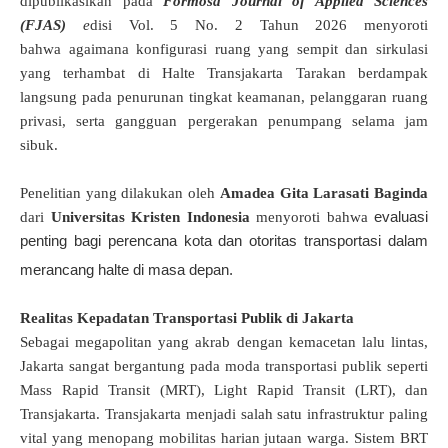
dipublikasikan pada
Formosa Journal of Applied Sciences
(FJAS)
e
disi Vol. 5 No. 2 Tahun 2026 menyoroti
bahwa agaimana konfigurasi ruang yang sempit dan sirkulasi
yang terhambat di Halte Transjakarta Tarakan berdampak
langsung pada penurunan tingkat keamanan, pelanggaran ruang
privasi, serta gangguan pergerakan penumpang selama jam
sibuk.
P
enelitian
yang dilakukan oleh
Amadea Gita Larasati Baginda
evaluasi
dari
Universitas Kristen Indonesia
menyoroti bahwa
penting bagi perencana kota dan otoritas transportasi dalam
merancang halte di masa depan
.
Realitas Kepadatan Transportasi Publik di Jakarta
Sebagai megapolitan yang akrab dengan kemacetan lalu lintas,
Jakarta sangat bergantung pada moda transportasi publik seperti
Mass Rapid Transit (MRT), Light Rapid Transit (LRT), dan
Transjakarta
.
Transjakarta menjadi salah satu infrastruktur paling
vital yang menopang mobilitas harian jutaan warga
.
Sistem BRT