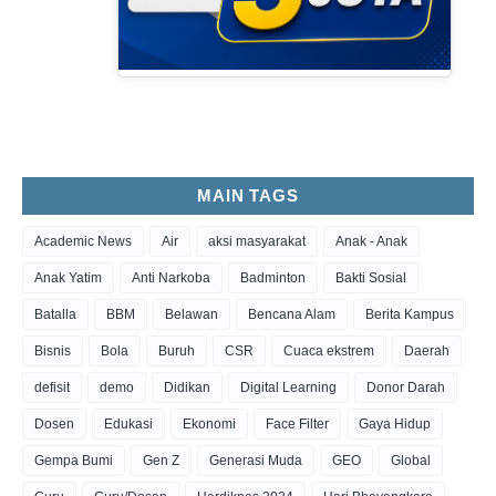
MAIN TAGS
Academic News
Air
aksi masyarakat
Anak - Anak
Anak Yatim
Anti Narkoba
Badminton
Bakti Sosial
Batalla
BBM
Belawan
Bencana Alam
Berita Kampus
Bisnis
Bola
Buruh
CSR
Cuaca ekstrem
Daerah
defisit
demo
Didikan
Digital Learning
Donor Darah
Dosen
Edukasi
Ekonomi
Face Filter
Gaya Hidup
Gempa Bumi
Gen Z
Generasi Muda
GEO
Global