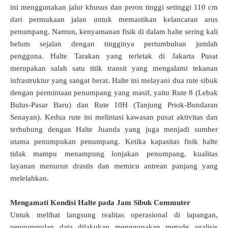
ini menggunakan jalur khusus dan peron tinggi setinggi 110 cm
dari permukaan jalan untuk memastikan kelancaran arus
penumpang
.
Namun, kenyamanan fisik di dalam halte sering kali
belum sejalan dengan tingginya pertumbuhan jumlah
pengguna
.
Halte Tarakan yang terletak di Jakarta Pusat
merupakan salah satu titik transit yang mengalami tekanan
infrastruktur yang sangat berat
.
Halte ini melayani dua rute sibuk
dengan permintaan penumpang yang masif, yaitu Rute 8 (Lebak
Bulus-Pasar Baru) dan Rute 10H (Tanjung Priok-Bundaran
Senayan)
.
Kedua rute ini melintasi kawasan pusat aktivitas dan
terhubung dengan Halte Juanda yang juga menjadi sumber
utama penumpukan penumpang
.
Ketika kapasitas fisik halte
tidak mampu menampung lonjakan penumpang, kualitas
layanan menurun drastis dan memicu antrean panjang yang
melelahkan
.
Mengamati Kondisi Halte pada Jam Sibuk Commuter
Untuk melihat langsung realitas operasional di lapangan,
pengumpulan data dilakukan menggunakan metode analisis