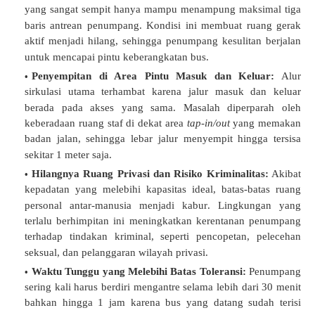
yang sangat sempit hanya mampu menampung maksimal tiga
baris antrean penumpang
.
Kondisi ini membuat ruang gerak
aktif menjadi hilang, sehingga penumpang kesulitan berjalan
untuk mencapai pintu keberangkatan bus
.
Penyempitan di Area Pintu Masuk dan Keluar:
Alur
sirkulasi utama terhambat karena jalur masuk dan keluar
berada pada akses yang sama
.
Masalah diperparah oleh
keberadaan ruang staf di dekat area
tap-in/out
yang memakan
badan jalan, sehingga lebar jalur menyempit hingga tersisa
sekitar 1 meter saja
.
Hilangnya Ruang Privasi dan Risiko Kriminalitas:
Akibat
kepadatan yang melebihi kapasitas ideal, batas-batas ruang
personal antar-manusia menjadi kabur
.
Lingkungan yang
terlalu berhimpitan ini meningkatkan kerentanan penumpang
terhadap tindakan kriminal, seperti pencopetan, pelecehan
seksual, dan pelanggaran wilayah privasi
.
Waktu Tunggu yang Melebihi Batas Toleransi:
Penumpang
sering kali harus berdiri mengantre selama lebih dari 30 menit
bahkan hingga 1 jam karena bus yang datang sudah terisi