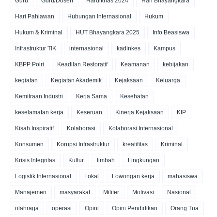
Guru
Guru/Dosen
Hardiknas 2024
Hari Bhayangkara
Hari Pahlawan
Hubungan Internasional
Hukum
Hukum & Kriminal
HUT Bhayangkara 2025
Info Beasiswa
Infrastruktur TIK
internasional
kadinkes
Kampus
KBPP Polri
Keadilan Restoratif
Keamanan
kebijakan
kegiatan
Kegiatan Akademik
Kejaksaan
Keluarga
Kemitraan Industri
Kerja Sama
Kesehatan
keselamatan kerja
Keseruan
Kinerja Kejaksaan
KIP
Kisah Inspiratif
Kolaborasi
Kolaborasi Internasional
Konsumen
Korupsi Infrastruktur
kreatifitas
Kriminal
Krisis Integritas
Kultur
limbah
Lingkungan
Logistik Internasional
Lokal
Lowongan kerja
mahasiswa
Manajemen
masyarakat
Militer
Motivasi
Nasional
olahraga
operasi
Opini
Opini Pendidikan
Orang Tua