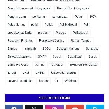
Pengabdian
Pengabdian Anak kepada Orang Tua
Pengabdian kepada Masyarakat
Pengabdian Masyarakat
Penghargaan
perikanan
perlombaan
Petani
PKM
Polda Sumut
polisi
Politik
Politik Global
Polri
produktivitas kerja
program
Properti
Psikososial
Research Findings
Restorative Justice
Rumah Tangga
Samosir
sampah
SDGs
Sekolah/Kampus
Sembako
Siswa/Mahasiswa
SMPK
Sosial
Sosialisasi
Sosok
Sumatera Utara
Sumut
Teknologi
Teknologi Pendidikan
Terapi
UKM
UMKM
Universita Terbuka
universitas terbuka
Usaha
UT
Webinar
SOCIAL PLUGIN