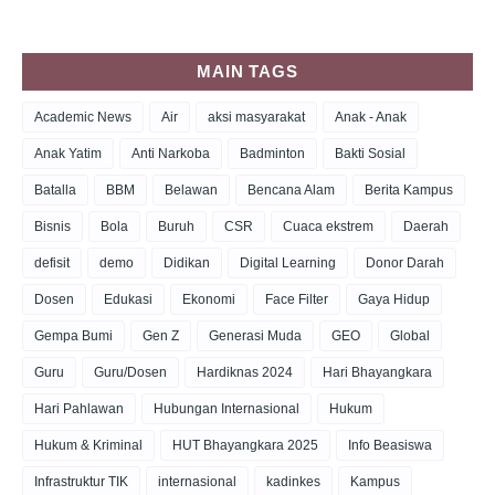
MAIN TAGS
Academic News
Air
aksi masyarakat
Anak - Anak
Anak Yatim
Anti Narkoba
Badminton
Bakti Sosial
Batalla
BBM
Belawan
Bencana Alam
Berita Kampus
Bisnis
Bola
Buruh
CSR
Cuaca ekstrem
Daerah
defisit
demo
Didikan
Digital Learning
Donor Darah
Dosen
Edukasi
Ekonomi
Face Filter
Gaya Hidup
Gempa Bumi
Gen Z
Generasi Muda
GEO
Global
Guru
Guru/Dosen
Hardiknas 2024
Hari Bhayangkara
Hari Pahlawan
Hubungan Internasional
Hukum
Hukum & Kriminal
HUT Bhayangkara 2025
Info Beasiswa
Infrastruktur TIK
internasional
kadinkes
Kampus