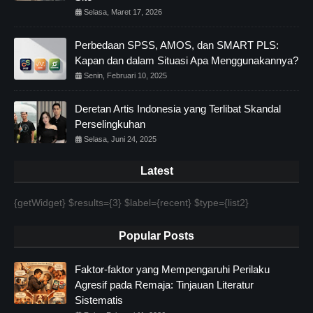
Selasa, Maret 17, 2026
Perbedaan SPSS, AMOS, dan SMART PLS:
Kapan dan dalam Situasi Apa Menggunakannya?
Senin, Februari 10, 2025
Deretan Artis Indonesia yang Terlibat Skandal
Perselingkuhan
Selasa, Juni 24, 2025
Latest
{getWidget} $results={3} $label={recent} $type={list2}
Popular Posts
Faktor-faktor yang Mempengaruhi Perilaku
Agresif pada Remaja: Tinjauan Literatur
Sistematis