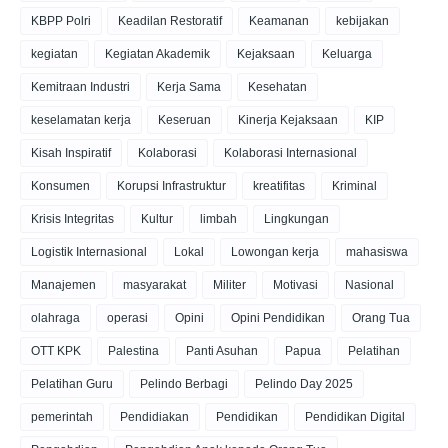
KBPP Polri
Keadilan Restoratif
Keamanan
kebijakan
kegiatan
Kegiatan Akademik
Kejaksaan
Keluarga
Kemitraan Industri
Kerja Sama
Kesehatan
keselamatan kerja
Keseruan
Kinerja Kejaksaan
KIP
Kisah Inspiratif
Kolaborasi
Kolaborasi Internasional
Konsumen
Korupsi Infrastruktur
kreatifitas
Kriminal
Krisis Integritas
Kultur
limbah
Lingkungan
Logistik Internasional
Lokal
Lowongan kerja
mahasiswa
Manajemen
masyarakat
Militer
Motivasi
Nasional
olahraga
operasi
Opini
Opini Pendidikan
Orang Tua
OTT KPK
Palestina
Panti Asuhan
Papua
Pelatihan
Pelatihan Guru
Pelindo Berbagi
Pelindo Day 2025
pemerintah
Pendidiakan
Pendidikan
Pendidikan Digital