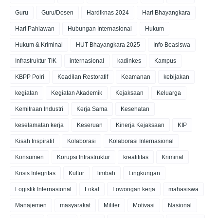
Guru
Guru/Dosen
Hardiknas 2024
Hari Bhayangkara
Hari Pahlawan
Hubungan Internasional
Hukum
Hukum & Kriminal
HUT Bhayangkara 2025
Info Beasiswa
Infrastruktur TIK
internasional
kadinkes
Kampus
KBPP Polri
Keadilan Restoratif
Keamanan
kebijakan
kegiatan
Kegiatan Akademik
Kejaksaan
Keluarga
Kemitraan Industri
Kerja Sama
Kesehatan
keselamatan kerja
Keseruan
Kinerja Kejaksaan
KIP
Kisah Inspiratif
Kolaborasi
Kolaborasi Internasional
Konsumen
Korupsi Infrastruktur
kreatifitas
Kriminal
Krisis Integritas
Kultur
limbah
Lingkungan
Logistik Internasional
Lokal
Lowongan kerja
mahasiswa
Manajemen
masyarakat
Militer
Motivasi
Nasional