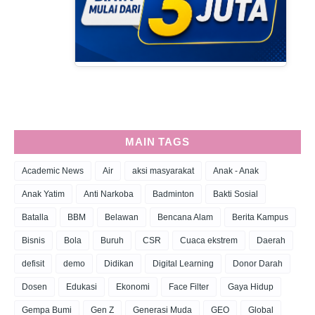
MAIN TAGS
Academic News
Air
aksi masyarakat
Anak - Anak
Anak Yatim
Anti Narkoba
Badminton
Bakti Sosial
Batalla
BBM
Belawan
Bencana Alam
Berita Kampus
Bisnis
Bola
Buruh
CSR
Cuaca ekstrem
Daerah
defisit
demo
Didikan
Digital Learning
Donor Darah
Dosen
Edukasi
Ekonomi
Face Filter
Gaya Hidup
Gempa Bumi
Gen Z
Generasi Muda
GEO
Global