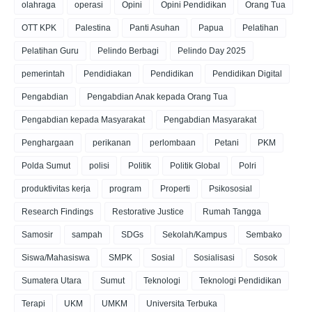
olahraga
operasi
Opini
Opini Pendidikan
Orang Tua
OTT KPK
Palestina
Panti Asuhan
Papua
Pelatihan
Pelatihan Guru
Pelindo Berbagi
Pelindo Day 2025
pemerintah
Pendidiakan
Pendidikan
Pendidikan Digital
Pengabdian
Pengabdian Anak kepada Orang Tua
Pengabdian kepada Masyarakat
Pengabdian Masyarakat
Penghargaan
perikanan
perlombaan
Petani
PKM
Polda Sumut
polisi
Politik
Politik Global
Polri
produktivitas kerja
program
Properti
Psikososial
Research Findings
Restorative Justice
Rumah Tangga
Samosir
sampah
SDGs
Sekolah/Kampus
Sembako
Siswa/Mahasiswa
SMPK
Sosial
Sosialisasi
Sosok
Sumatera Utara
Sumut
Teknologi
Teknologi Pendidikan
Terapi
UKM
UMKM
Universita Terbuka