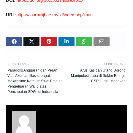
DOI:
https://doi.org/10.55927/ijbae.v5i2.4
URL
:
https://journalijbae.my.id/index.php/ijbae
LEBIH LAMA
LEBIH BARU
Paradoks Anggaran dan Peran
Arus Kas dan Utang Dorong
Vital Akuntabilitas sebagai
Manipulasi Laba di Sektor Energi,
Mekanisme Korektif: Studi Empiris
CSR Justru Menekan
Pengeluaran Wajib atas
Pencapaian SDGs di Indonesia