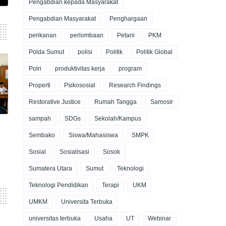
Pengabdian kepada Masyarakat
Pengabdian Masyarakat
Penghargaan
perikanan
perlombaan
Petani
PKM
Polda Sumut
polisi
Politik
Politik Global
Polri
produktivitas kerja
program
Properti
Psikososial
Research Findings
Restorative Justice
Rumah Tangga
Samosir
sampah
SDGs
Sekolah/Kampus
Sembako
Siswa/Mahasiswa
SMPK
Sosial
Sosialisasi
Sosok
Sumatera Utara
Sumut
Teknologi
Teknologi Pendidikan
Terapi
UKM
UMKM
Universita Terbuka
universitas terbuka
Usaha
UT
Webinar