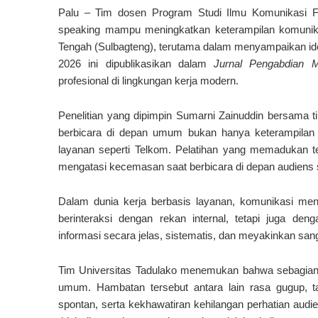
Palu
– Tim dosen Program Studi Ilmu Komunikasi FIS
speaking mampu meningkatkan keterampilan komunik
Tengah (Sulbagteng), terutama dalam menyampaikan ide
2026 ini dipublikasikan dalam
Jurnal Pengabdian 
profesional di lingkungan kerja modern.
Penelitian yang dipimpin Sumarni Zainuddin bersama
berbicara di depan umum bukan hanya keterampilan
layanan seperti Telkom. Pelatihan yang memadukan te
mengatasi kecemasan saat berbicara di depan audiens 
Dalam dunia kerja berbasis layanan, komunikasi menj
berinteraksi dengan rekan internal, tetapi juga 
informasi secara jelas, sistematis, dan meyakinkan sa
Tim Universitas Tadulako menemukan bahwa sebagian
umum. Hambatan tersebut antara lain rasa gugup, t
spontan, serta kekhawatiran kehilangan perhatian audi