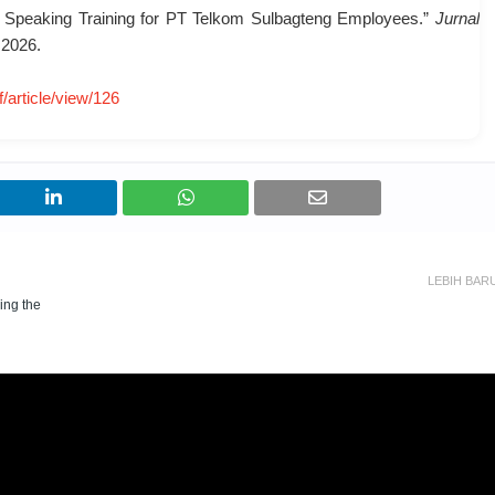
lic Speaking Training for PT Telkom Sulbagteng Employees.”
Jurnal
, 2026.
f/article/view/126
LEBIH BAR
ing the