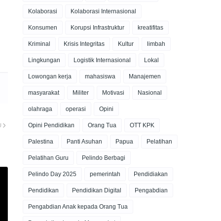
Kolaborasi
Kolaborasi Internasional
Konsumen
Korupsi Infrastruktur
kreatifitas
Kriminal
Krisis Integritas
Kultur
limbah
Lingkungan
Logistik Internasional
Lokal
Lowongan kerja
mahasiswa
Manajemen
masyarakat
Militer
Motivasi
Nasional
olahraga
operasi
Opini
Opini Pendidikan
Orang Tua
OTT KPK
U
Palestina
Panti Asuhan
Papua
Pelatihan
Pelatihan Guru
Pelindo Berbagi
Pelindo Day 2025
pemerintah
Pendidiakan
Pendidikan
Pendidikan Digital
Pengabdian
Pengabdian Anak kepada Orang Tua