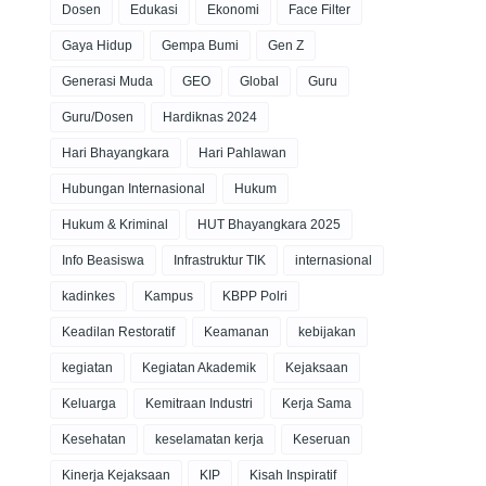
Dosen
Edukasi
Ekonomi
Face Filter
Gaya Hidup
Gempa Bumi
Gen Z
Generasi Muda
GEO
Global
Guru
Guru/Dosen
Hardiknas 2024
Hari Bhayangkara
Hari Pahlawan
Hubungan Internasional
Hukum
Hukum & Kriminal
HUT Bhayangkara 2025
Info Beasiswa
Infrastruktur TIK
internasional
kadinkes
Kampus
KBPP Polri
Keadilan Restoratif
Keamanan
kebijakan
kegiatan
Kegiatan Akademik
Kejaksaan
Keluarga
Kemitraan Industri
Kerja Sama
Kesehatan
keselamatan kerja
Keseruan
Kinerja Kejaksaan
KIP
Kisah Inspiratif