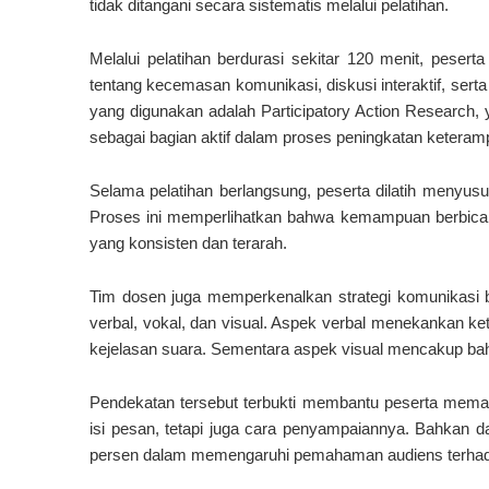
tidak ditangani secara sistematis melalui pelatihan.
Melalui pelatihan berdurasi sekitar 120 menit, pese
tentang kecemasan komunikasi, diskusi interaktif, sert
yang digunakan adalah Participatory Action Research, 
sebagai bagian aktif dalam proses peningkatan keteramp
Selama pelatihan berlangsung, peserta dilatih menyus
Proses ini memperlihatkan bahwa kemampuan berbicara 
yang konsisten dan terarah.
Tim dosen juga memperkenalkan strategi komunikasi b
verbal, vokal, dan visual. Aspek verbal menekankan ke
kejelasan suara. Sementara aspek visual mencakup bah
Pendekatan tersebut terbukti membantu peserta memah
isi pesan, tetapi juga cara penyampaiannya. Bahkan d
persen dalam memengaruhi pemahaman audiens terhada