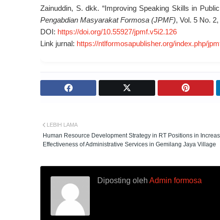
Zainuddin, S. dkk. “Improving Speaking Skills in Pub
Pengabdian Masyarakat Formosa (JPMF)
, Vol. 5 No. 2
DOI:
https://doi.org/10.55927/jpmf.v5i2.126
Link jurnal:
https://ntlformosapublisher.org/index.php/jpm
LEBIH LAMA
Human Resource Development Strategy in RT Positions in Increas
Effectiveness of Administrative Services in Gemilang Jaya Village
Diposting oleh
Admin formosa