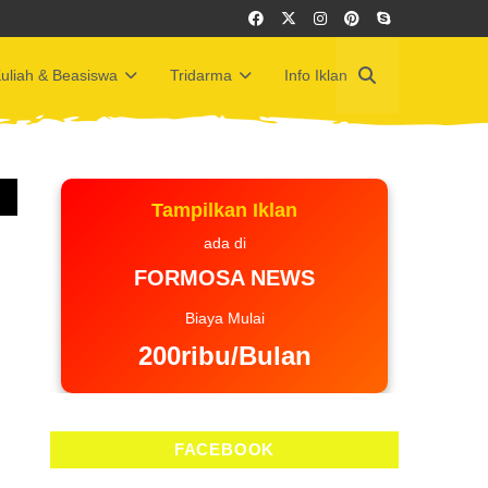
uliah & Beasiswa
Tridarma
Info Iklan
Tampilkan Iklan
ada di
FORMOSA NEWS
Biaya Mulai
200ribu/Bulan
FACEBOOK