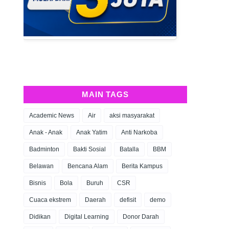
MAIN TAGS
Academic News
Air
aksi masyarakat
Anak - Anak
Anak Yatim
Anti Narkoba
Badminton
Bakti Sosial
Batalla
BBM
Belawan
Bencana Alam
Berita Kampus
Bisnis
Bola
Buruh
CSR
Cuaca ekstrem
Daerah
defisit
demo
Didikan
Digital Learning
Donor Darah