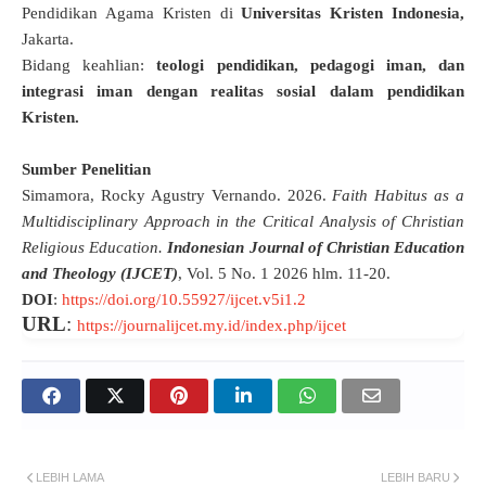
Pendidikan Agama Kristen di
Universitas Kristen Indonesia,
Jakarta.
Bidang keahlian:
teologi pendidikan, pedagogi iman, dan
integrasi iman dengan realitas sosial dalam pendidikan
Kristen.
Sumber Penelitian
Simamora, Rocky Agustry Vernando. 2026.
Faith Habitus as a
Multidisciplinary Approach in the Critical Analysis of Christian
Religious Education.
Indonesian Journal of Christian Education
and Theology (IJCET)
,
Vol. 5 No. 1 2026
hlm. 11-20
.
DOI
:
https://doi.org/10.55927/ijcet.v5i1.2
URL
:
https://journalijcet.my.id/index.php/ijcet
LEBIH LAMA
LEBIH BARU