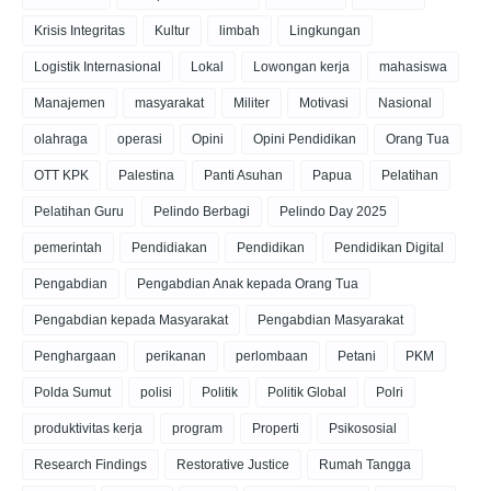
Krisis Integritas
Kultur
limbah
Lingkungan
Logistik Internasional
Lokal
Lowongan kerja
mahasiswa
Manajemen
masyarakat
Militer
Motivasi
Nasional
olahraga
operasi
Opini
Opini Pendidikan
Orang Tua
OTT KPK
Palestina
Panti Asuhan
Papua
Pelatihan
Pelatihan Guru
Pelindo Berbagi
Pelindo Day 2025
pemerintah
Pendidiakan
Pendidikan
Pendidikan Digital
Pengabdian
Pengabdian Anak kepada Orang Tua
Pengabdian kepada Masyarakat
Pengabdian Masyarakat
Penghargaan
perikanan
perlombaan
Petani
PKM
Polda Sumut
polisi
Politik
Politik Global
Polri
produktivitas kerja
program
Properti
Psikososial
Research Findings
Restorative Justice
Rumah Tangga