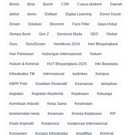
Bisnis
Bola
Buruh
CSR
Cuaca ekstrem
Daerah
defisit
demo
Didikan
Digital Learning
Donor Darah
Dosen
Edukasi
Ekonomi
Face Filter
Gaya Hidup
Gempa Bumi
Gen Z
Generasi Muda
GEO
Global
Guru
Guru/Dosen
Hardiknas 2024
Hari Bhayangkara
Hari Pahlawan
Hubungan Internasional
Hukum
Hukum & Kriminal
HUT Bhayangkara 2025
Info Beasiswa
Infrastruktur TIK
internasional
kadinkes
Kampus
KBPP Polri
Keadilan Restoratif
Keamanan
kebijakan
kegiatan
Kegiatan Akademik
Kejaksaan
Keluarga
Kemitraan Industri
Kerja Sama
Kesehatan
keselamatan kerja
Keseruan
Kinerja Kejaksaan
KIP
Kisah Inspiratif
Kolaborasi
Kolaborasi Internasional
Konsumen
Korupsi Infrastruktur
kreatifitas
Kriminal