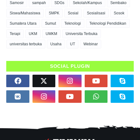
Samosir
sampah
SDGs
Sekolah/Kampus
Sembako
Siswa/Mahasiswa
SMPK
Sosial
Sosialisasi
Sosok
Sumatera Utara
Sumut
Teknologi
Teknologi Pendidikan
Terapi
UKM
UMKM
Universita Terbuka
universitas terbuka
Usaha
UT
Webinar
SOCIAL PLUGIN