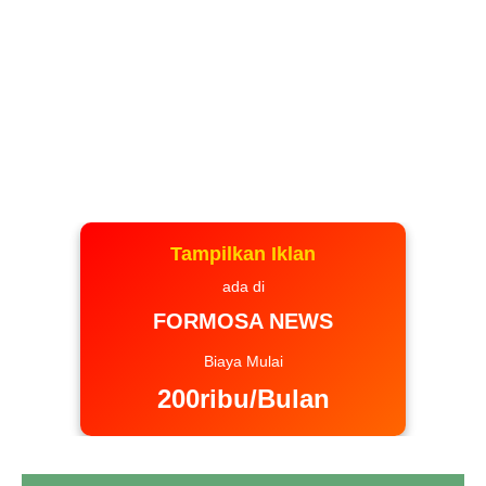
Tampilkan Iklan
ada di
FORMOSA NEWS
Biaya Mulai
200ribu/Bulan