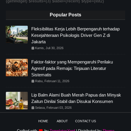
{getWidget} $results={3} $label={recent} $type={list2}
Popular Posts
Fleksibilitas Kerja Lebih Berpengaruh terhadap
Kesejahteraan Psikologis Driver Gen Z di
Jakarta
Kamis, Juli 30, 2026
Faktor-faktor yang Mempengaruhi Perilaku
Agresif pada Remaja: Tinjauan Literatur
Sistematis
Rabu, Februari 11, 2026
Lip Balm Alami Buah Merah Papua dan Minyak
Zaitun Dinilai Stabil dan Disukai Konsumen
Selasa, Februari 03, 2026
HOME
ABOUT
CONTACT US
Crafted with
by
TemplatesYard
| Distributed by
Theme