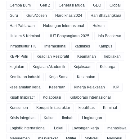
Gempa Bumi
Gen Z
Generasi Muda
GEO
Global
Guru
Guru/Dosen
Hardiknas 2024
Hari Bhayangkara
Hari Pahlawan
Hubungan Internasional
Hukum
Hukum & Kriminal
HUT Bhayangkara 2025
Info Beasiswa
Infrastruktur TIK
internasional
kadinkes
Kampus
KBPP Polri
Keadilan Restoratif
Keamanan
kebijakan
kegiatan
Kegiatan Akademik
Kejaksaan
Keluarga
Kemitraan Industri
Kerja Sama
Kesehatan
keselamatan kerja
Keseruan
Kinerja Kejaksaan
KIP
Kisah Inspiratif
Kolaborasi
Kolaborasi Internasional
Konsumen
Korupsi Infrastruktur
kreatifitas
Kriminal
Krisis Integritas
Kultur
limbah
Lingkungan
Logistik Internasional
Lokal
Lowongan kerja
mahasiswa
Manajemen
masyarakat
Militer
Motivasi
Nasional