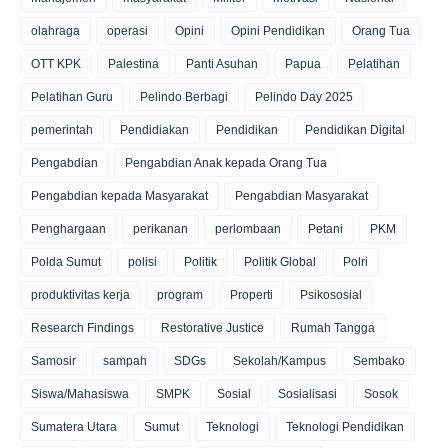
olahraga
operasi
Opini
Opini Pendidikan
Orang Tua
OTT KPK
Palestina
Panti Asuhan
Papua
Pelatihan
Pelatihan Guru
Pelindo Berbagi
Pelindo Day 2025
pemerintah
Pendidiakan
Pendidikan
Pendidikan Digital
Pengabdian
Pengabdian Anak kepada Orang Tua
Pengabdian kepada Masyarakat
Pengabdian Masyarakat
Penghargaan
perikanan
perlombaan
Petani
PKM
Polda Sumut
polisi
Politik
Politik Global
Polri
produktivitas kerja
program
Properti
Psikososial
Research Findings
Restorative Justice
Rumah Tangga
Samosir
sampah
SDGs
Sekolah/Kampus
Sembako
Siswa/Mahasiswa
SMPK
Sosial
Sosialisasi
Sosok
Sumatera Utara
Sumut
Teknologi
Teknologi Pendidikan