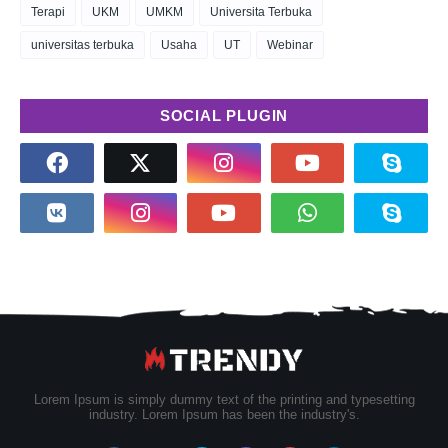
Terapi
UKM
UMKM
Universita Terbuka
universitas terbuka
Usaha
UT
Webinar
SOCIAL PLUGIN
Lorem Ipsum is simply dummy text of the printing and typesetting
industry. Lorem Ipsum has been the industry's.