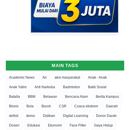
MAIN TAGS
Academic News
Air
aksi masyarakat
Anak - Anak
Anak Yatim
Anti Narkoba
Badminton
Bakti Sosial
Batalla
BBM
Belawan
Bencana Alam
Berita Kampus
Bisnis
Bola
Buruh
CSR
Cuaca ekstrem
Daerah
defisit
demo
Didikan
Digital Learning
Donor Darah
Dosen
Edukasi
Ekonomi
Face Filter
Gaya Hidup