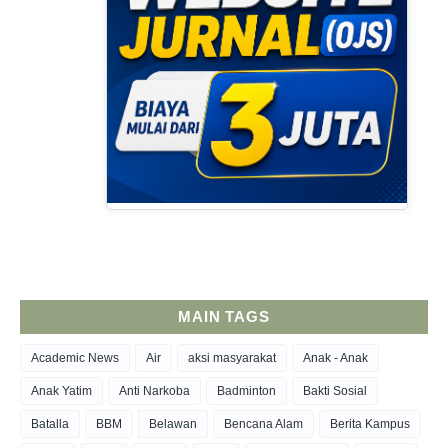
MAIN TAGS
Academic News
Air
aksi masyarakat
Anak - Anak
Anak Yatim
Anti Narkoba
Badminton
Bakti Sosial
Batalla
BBM
Belawan
Bencana Alam
Berita Kampus