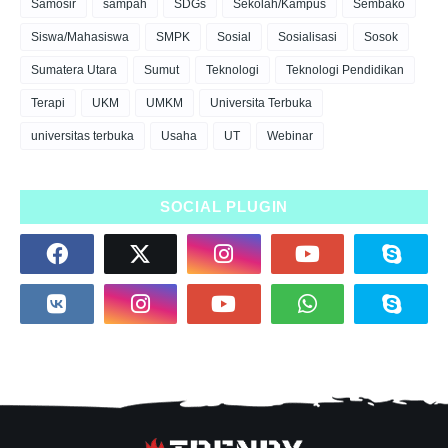
Samosir
sampah
SDGs
Sekolah/Kampus
Sembako
Siswa/Mahasiswa
SMPK
Sosial
Sosialisasi
Sosok
Sumatera Utara
Sumut
Teknologi
Teknologi Pendidikan
Terapi
UKM
UMKM
Universita Terbuka
universitas terbuka
Usaha
UT
Webinar
SOCIAL PLUGIN