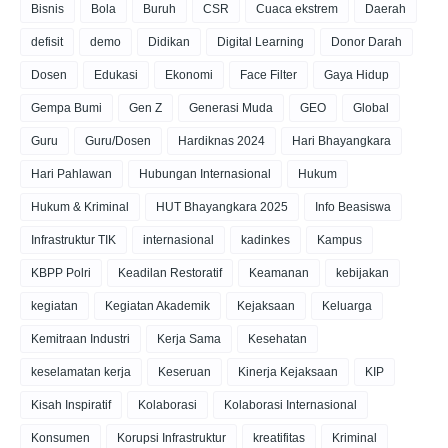
Bisnis
Bola
Buruh
CSR
Cuaca ekstrem
Daerah
defisit
demo
Didikan
Digital Learning
Donor Darah
Dosen
Edukasi
Ekonomi
Face Filter
Gaya Hidup
Gempa Bumi
Gen Z
Generasi Muda
GEO
Global
Guru
Guru/Dosen
Hardiknas 2024
Hari Bhayangkara
Hari Pahlawan
Hubungan Internasional
Hukum
Hukum & Kriminal
HUT Bhayangkara 2025
Info Beasiswa
Infrastruktur TIK
internasional
kadinkes
Kampus
KBPP Polri
Keadilan Restoratif
Keamanan
kebijakan
kegiatan
Kegiatan Akademik
Kejaksaan
Keluarga
Kemitraan Industri
Kerja Sama
Kesehatan
keselamatan kerja
Keseruan
Kinerja Kejaksaan
KIP
Kisah Inspiratif
Kolaborasi
Kolaborasi Internasional
Konsumen
Korupsi Infrastruktur
kreatifitas
Kriminal