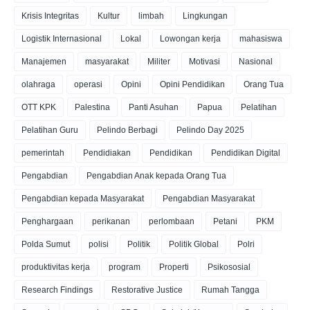
Krisis Integritas
Kultur
limbah
Lingkungan
Logistik Internasional
Lokal
Lowongan kerja
mahasiswa
Manajemen
masyarakat
Militer
Motivasi
Nasional
olahraga
operasi
Opini
Opini Pendidikan
Orang Tua
OTT KPK
Palestina
Panti Asuhan
Papua
Pelatihan
Pelatihan Guru
Pelindo Berbagi
Pelindo Day 2025
pemerintah
Pendidiakan
Pendidikan
Pendidikan Digital
Pengabdian
Pengabdian Anak kepada Orang Tua
Pengabdian kepada Masyarakat
Pengabdian Masyarakat
Penghargaan
perikanan
perlombaan
Petani
PKM
Polda Sumut
polisi
Politik
Politik Global
Polri
produktivitas kerja
program
Properti
Psikososial
Research Findings
Restorative Justice
Rumah Tangga