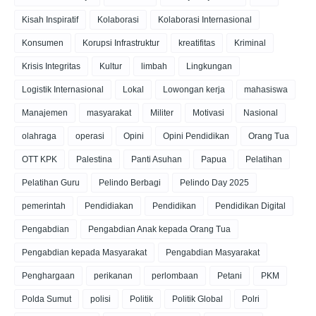
Kisah Inspiratif
Kolaborasi
Kolaborasi Internasional
Konsumen
Korupsi Infrastruktur
kreatifitas
Kriminal
Krisis Integritas
Kultur
limbah
Lingkungan
Logistik Internasional
Lokal
Lowongan kerja
mahasiswa
Manajemen
masyarakat
Militer
Motivasi
Nasional
olahraga
operasi
Opini
Opini Pendidikan
Orang Tua
OTT KPK
Palestina
Panti Asuhan
Papua
Pelatihan
Pelatihan Guru
Pelindo Berbagi
Pelindo Day 2025
pemerintah
Pendidiakan
Pendidikan
Pendidikan Digital
Pengabdian
Pengabdian Anak kepada Orang Tua
Pengabdian kepada Masyarakat
Pengabdian Masyarakat
Penghargaan
perikanan
perlombaan
Petani
PKM
Polda Sumut
polisi
Politik
Politik Global
Polri