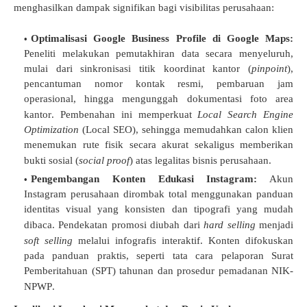
menghasilkan dampak signifikan bagi visibilitas perusahaan
:
Optimalisasi Google Business Profile di Google Maps:
Peneliti melakukan pemutakhiran data secara menyeluruh,
mulai dari sinkronisasi titik koordinat kantor (
pinpoint
),
pencantuman nomor kontak resmi, pembaruan jam
operasional, hingga mengunggah dokumentasi foto area
kantor
. Pembenahan ini memperkuat
Local Search Engine
Optimization
(Local SEO), sehingga memudahkan calon klien
menemukan rute fisik secara akurat sekaligus memberikan
bukti sosial (
social proof
) atas legalitas bisnis perusahaan
.
Pengembangan Konten Edukasi Instagram:
Akun
Instagram perusahaan dirombak total menggunakan panduan
identitas visual yang konsisten dan tipografi yang mudah
dibaca
. Pendekatan promosi diubah dari
hard selling
menjadi
soft selling
melalui infografis interaktif
. Konten difokuskan
pada panduan praktis, seperti tata cara pelaporan Surat
Pemberitahuan (SPT) tahunan dan prosedur pemadanan NIK-
NPWP
.