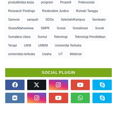
produktivitas kerja
program
Properti
Psikososial
Research Findings
Restorative Justice
Rumah Tangga
Samosir
sampah
SDGs
Sekolah/Kampus
Sembako
Siswa/Mahasiswa
SMPK
Sosial
Sosialisasi
Sosok
Sumatera Utara
Sumut
Teknologi
Teknologi Pendidikan
Terapi
UKM
UMKM
Universita Terbuka
universitas terbuka
Usaha
UT
Webinar
SOCIAL PLUGIN