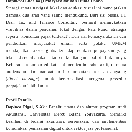
Implikasi Luas bagi Masyarakat dan Dunia Usaha
Sinergi antara navigasi lokal dan edukasi visual ini menciptakan
dampak dua arah yang saling mendukung
. Dari sisi bisnis, PT
Dian Tax and Finance Consulting berhasil meningkatkan
visibilitas dalam pencarian lokal dengan kata kunci strategis
seperti "konsultan pajak terdekat"
.
Dari sisi kemasyarakatan dan
pendidikan, masyarakat umum serta pelaku UMKM
mendapatkan akses gratis terhadap edukasi perpajakan yang
telah disederhanakan tanpa kehilangan bobot hukumnya
.
Keberadaan konten edukatif ini memicu interaksi aktif, di mana
audiens mulai memanfaatkan fitur komentar dan pesan langsung
(
direct message
) untuk berkonsultasi mengenai prosedur
perpajakan lebih lanjut
.
Profil Penulis
Depince Pigai, S.Ak.:
Peneliti utama dan alumni program studi
Akuntansi, Universitas Mercu Buana Yogyakarta. Memiliki
keahlian di bidang akuntansi, perpajakan, dan implementasi
komunikasi pemasaran digital untuk sektor jasa professional
.