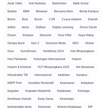
Anak Yatim
Anti Narkoba
Badminton
Bakti Sosial
Batalla
BBM
Belawan
Bencana Alam
Berita Kampus
Bisnis
Bola
Buruh
CSR
Cuaca ekstrem
Daerah
defisit
demo
Didikan
Digital Learning
Donor Darah
Dosen
Edukasi
Ekonomi
Face Filter
Gaya Hidup
Gempa Bumi
Gen Z
Generasi Muda
GEO
Global
Guru
Guru/Dosen
Hardiknas 2024
Hari Bhayangkara
Hari Pahlawan
Hubungan Internasional
Hukum
Hukum & Kriminal
HUT Bhayangkara 2025
Info Beasiswa
Infrastruktur TIK
internasional
kadinkes
Kampus
KBPP Polri
Keadilan Restoratif
Keamanan
kebijakan
kegiatan
Kegiatan Akademik
Kejaksaan
Keluarga
Kemitraan Industri
Kerja Sama
Kesehatan
keselamatan kerja
Keseruan
Kinerja Kejaksaan
KIP