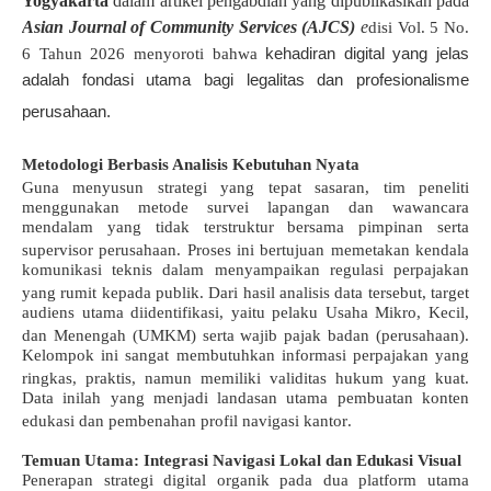
Yogyakarta
dalam artikel pengabdian yang dipublikasikan pada
Asian Journal of Community Services (AJCS)
e
disi Vol. 5 No.
kehadiran digital yang jelas
6 Tahun 2026 menyoroti bahwa
adalah fondasi utama bagi legalitas dan profesionalisme
perusahaan
.
Metodologi Berbasis Analisis Kebutuhan Nyata
Guna menyusun strategi yang tepat sasaran, tim peneliti
menggunakan metode survei lapangan dan wawancara
mendalam yang tidak terstruktur bersama pimpinan serta
supervisor perusahaan
. Proses ini bertujuan memetakan kendala
komunikasi teknis dalam menyampaikan regulasi perpajakan
yang rumit kepada publik
.
Dari hasil analisis data tersebut, target
audiens utama diidentifikasi, yaitu pelaku Usaha Mikro, Kecil,
dan Menengah (UMKM) serta wajib pajak badan (perusahaan)
.
Kelompok ini sangat membutuhkan informasi perpajakan yang
ringkas, praktis, namun memiliki validitas hukum yang kuat
.
Data inilah yang menjadi landasan utama pembuatan konten
edukasi dan pembenahan profil navigasi kantor
.
Temuan Utama: Integrasi Navigasi Lokal dan Edukasi Visual
Penerapan strategi digital organik pada dua platform utama