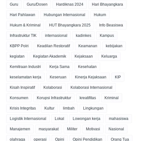
Guru
Guru/Dosen
Hardiknas 2024
Hari Bhayangkara
Hari Pahlawan
Hubungan Internasional
Hukum
Hukum & Kriminal
HUT Bhayangkara 2025
Info Beasiswa
Infrastruktur TIK
internasional
kadinkes
Kampus
KBPP Polri
Keadilan Restoratif
Keamanan
kebijakan
kegiatan
Kegiatan Akademik
Kejaksaan
Keluarga
Kemitraan Industri
Kerja Sama
Kesehatan
keselamatan kerja
Keseruan
Kinerja Kejaksaan
KIP
Kisah Inspiratif
Kolaborasi
Kolaborasi Internasional
Konsumen
Korupsi Infrastruktur
kreatifitas
Kriminal
Krisis Integritas
Kultur
limbah
Lingkungan
Logistik Internasional
Lokal
Lowongan kerja
mahasiswa
Manajemen
masyarakat
Militer
Motivasi
Nasional
olahraga
operasi
Opini
Opini Pendidikan
Orang Tua