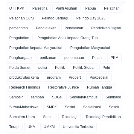
OTT KPK
Palestina
Panti Asuhan
Papua
Pelatihan
Pelatihan Guru
Pelindo Berbagi
Pelindo Day 2025
pemerintah
Pendidiakan
Pendidikan
Pendidikan Digital
Pengabdian
Pengabdian Anak kepada Orang Tua
Pengabdian kepada Masyarakat
Pengabdian Masyarakat
Penghargaan
perikanan
perlombaan
Petani
PKM
Polda Sumut
polisi
Politik
Politik Global
Polri
produktivitas kerja
program
Properti
Psikososial
Research Findings
Restorative Justice
Rumah Tangga
Samosir
sampah
SDGs
Sekolah/Kampus
Sembako
Siswa/Mahasiswa
SMPK
Sosial
Sosialisasi
Sosok
Sumatera Utara
Sumut
Teknologi
Teknologi Pendidikan
Terapi
UKM
UMKM
Universita Terbuka