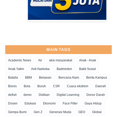
MAIN TAGS
Academic News
Air
aksi masyarakat
Anak - Anak
Anak Yatim
Anti Narkoba
Badminton
Bakti Sosial
Batalla
BBM
Belawan
Bencana Alam
Berita Kampus
Bisnis
Bola
Buruh
CSR
Cuaca ekstrem
Daerah
defisit
demo
Didikan
Digital Learning
Donor Darah
Dosen
Edukasi
Ekonomi
Face Filter
Gaya Hidup
Gempa Bumi
Gen Z
Generasi Muda
GEO
Global