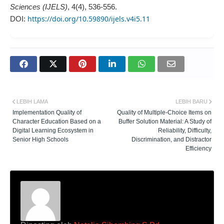
Sciences (IJELS)
, 4(4), 536-556.
https://doi.org/10.59890/ijels.v4i5.11
DOI:
LEBIH LAMA
LEBIH BARU
Implementation Quality of
Quality of Multiple-Choice Items on
Character Education Based on a
Buffer Solution Material: A Study of
Digital Learning Ecosystem in
Reliability, Difficulty,
Senior High Schools
Discrimination, and Distractor
Efficiency