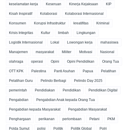
keselamatan kerja
Keseruan
Kinerja Kejaksaan
KIP
Kisah Inspiratif
Kolaborasi
Kolaborasi Internasional
Konsumen
Korupsi Infrastruktur
kreatifitas
Kriminal
Krisis Integritas
Kultur
limbah
Lingkungan
Logistik Internasional
Lokal
Lowongan kerja
mahasiswa
Manajemen
masyarakat
Militer
Motivasi
Nasional
olahraga
operasi
Opini
Opini Pendidikan
Orang Tua
OTT KPK
Palestina
Panti Asuhan
Papua
Pelatihan
Pelatihan Guru
Pelindo Berbagi
Pelindo Day 2025
pemerintah
Pendidiakan
Pendidikan
Pendidikan Digital
Pengabdian
Pengabdian Anak kepada Orang Tua
Pengabdian kepada Masyarakat
Pengabdian Masyarakat
Penghargaan
perikanan
perlombaan
Petani
PKM
Polda Sumut
polisi
Politik
Politik Global
Polri