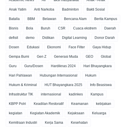
Anak Yatim
Anti Narkoba
Badminton
Bakti Sosial
Batalla
BBM
Belawan
Bencana Alam
Berita Kampus
Bisnis
Bola
Buruh
CSR
Cuaca ekstrem
Daerah
defisit
demo
Didikan
Digital Learning
Donor Darah
Dosen
Edukasi
Ekonomi
Face Filter
Gaya Hidup
Gempa Bumi
Gen Z
Generasi Muda
GEO
Global
Guru
Guru/Dosen
Hardiknas 2024
Hari Bhayangkara
Hari Pahlawan
Hubungan Internasional
Hukum
Hukum & Kriminal
HUT Bhayangkara 2025
Info Beasiswa
Infrastruktur TIK
internasional
kadinkes
Kampus
KBPP Polri
Keadilan Restoratif
Keamanan
kebijakan
kegiatan
Kegiatan Akademik
Kejaksaan
Keluarga
Kemitraan Industri
Kerja Sama
Kesehatan