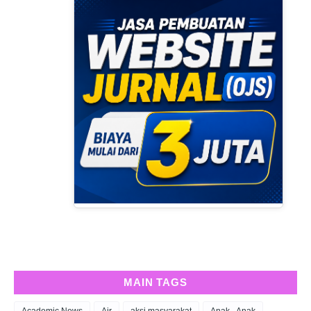
MAIN TAGS
Academic News
Air
aksi masyarakat
Anak - Anak