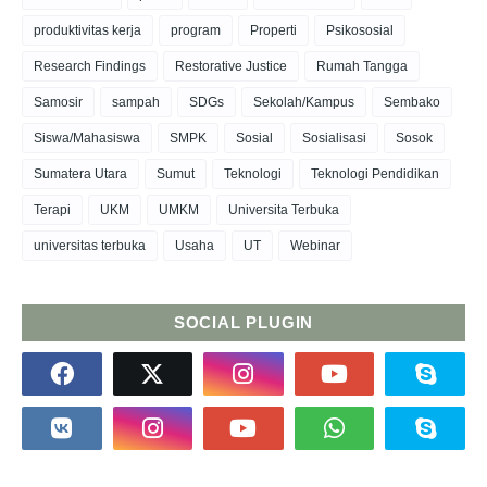
produktivitas kerja
program
Properti
Psikososial
Research Findings
Restorative Justice
Rumah Tangga
Samosir
sampah
SDGs
Sekolah/Kampus
Sembako
Siswa/Mahasiswa
SMPK
Sosial
Sosialisasi
Sosok
Sumatera Utara
Sumut
Teknologi
Teknologi Pendidikan
Terapi
UKM
UMKM
Universita Terbuka
universitas terbuka
Usaha
UT
Webinar
SOCIAL PLUGIN