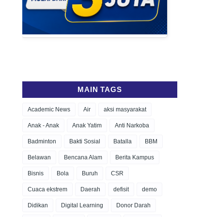
MAIN TAGS
Academic News
Air
aksi masyarakat
Anak - Anak
Anak Yatim
Anti Narkoba
Badminton
Bakti Sosial
Batalla
BBM
Belawan
Bencana Alam
Berita Kampus
Bisnis
Bola
Buruh
CSR
Cuaca ekstrem
Daerah
defisit
demo
Didikan
Digital Learning
Donor Darah