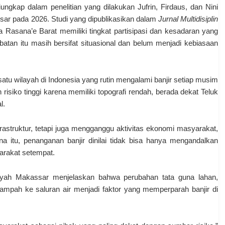
ngkap dalam penelitian yang dilakukan Jufrin, Firdaus, dan Nini
ar pada 2026. Studi yang dipublikasikan dalam
Jurnal Multidisiplin
Rasana’e Barat memiliki tingkat partisipasi dan kesadaran yang
batan itu masih bersifat situasional dan belum menjadi kebiasaan
satu wilayah di Indonesia yang rutin mengalami banjir setiap musim
isiko tinggi karena memiliki topografi rendah, berada dekat Teluk
l.
frastruktur, tetapi juga mengganggu aktivitas ekonomi masyarakat,
a itu, penanganan banjir dinilai tidak bisa hanya mengandalkan
yarakat setempat.
diyah Makassar menjelaskan bahwa perubahan tata guna lahan,
pah ke saluran air menjadi faktor yang memperparah banjir di