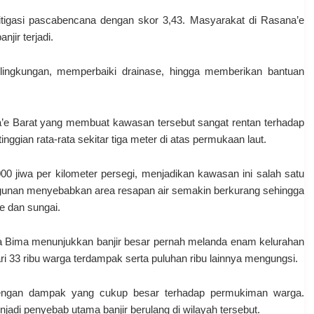
 mitigasi pascabencana dengan skor 3,43. Masyarakat di Rasana’e
njir terjadi.
lingkungan, memperbaiki drainase, hingga memberikan bantuan
na’e Barat yang membuat kawasan tersebut sangat rentan terhadap
inggian rata-rata sekitar tiga meter di atas permukaan laut.
000 jiwa per kilometer persegi, menjadikan kawasan ini salah satu
ngunan menyebabkan area resapan air semakin berkurang sehingga
e dan sungai.
 Bima menunjukkan banjir besar pernah melanda enam kelurahan
i 33 ribu warga terdampak serta puluhan ribu lainnya mengungsi.
 dengan dampak yang cukup besar terhadap permukiman warga.
njadi penyebab utama banjir berulang di wilayah tersebut.