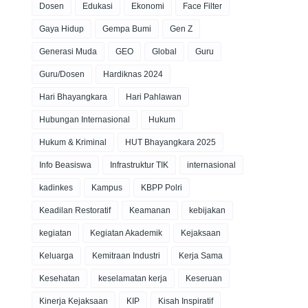
Dosen
Edukasi
Ekonomi
Face Filter
Gaya Hidup
Gempa Bumi
Gen Z
Generasi Muda
GEO
Global
Guru
Guru/Dosen
Hardiknas 2024
Hari Bhayangkara
Hari Pahlawan
Hubungan Internasional
Hukum
Hukum & Kriminal
HUT Bhayangkara 2025
Info Beasiswa
Infrastruktur TIK
internasional
kadinkes
Kampus
KBPP Polri
Keadilan Restoratif
Keamanan
kebijakan
kegiatan
Kegiatan Akademik
Kejaksaan
Keluarga
Kemitraan Industri
Kerja Sama
Kesehatan
keselamatan kerja
Keseruan
Kinerja Kejaksaan
KIP
Kisah Inspiratif