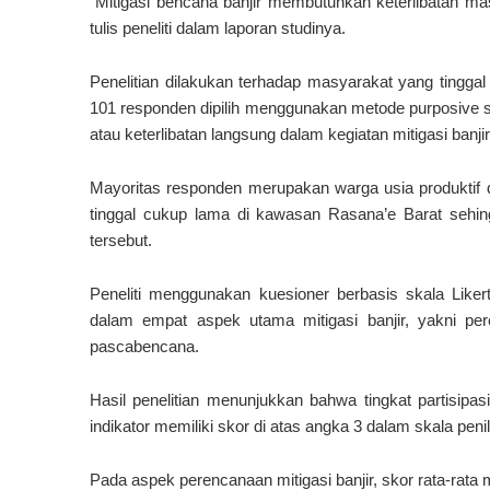
“Mitigasi bencana banjir membutuhkan keterlibatan ma
tulis peneliti dalam laporan studinya.
Penelitian dilakukan terhadap masyarakat yang tingga
101 responden dipilih menggunakan metode purposive s
atau keterlibatan langsung dalam kegiatan mitigasi banjir
Mayoritas responden merupakan warga usia produktif de
tinggal cukup lama di kawasan Rasana’e Barat sehin
tersebut.
Peneliti menggunakan kuesioner berbasis skala Liker
dalam empat aspek utama mitigasi banjir, yakni pe
pascabencana.
Hasil penelitian menunjukkan bahwa tingkat partisipa
indikator memiliki skor di atas angka 3 dalam skala penil
Pada aspek perencanaan mitigasi banjir, skor rata-rata