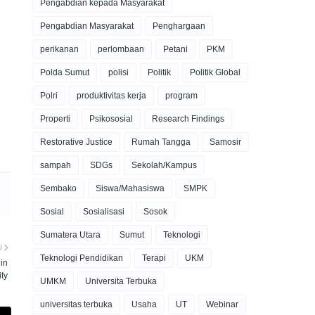
Pengabdian kepada Masyarakat
Pengabdian Masyarakat
Penghargaan
perikanan
perlombaan
Petani
PKM
Polda Sumut
polisi
Politik
Politik Global
Polri
produktivitas kerja
program
Properti
Psikososial
Research Findings
Restorative Justice
Rumah Tangga
Samosir
sampah
SDGs
Sekolah/Kampus
Sembako
Siswa/Mahasiswa
SMPK
Sosial
Sosialisasi
Sosok
Sumatera Utara
Sumut
Teknologi
U
Teknologi Pendidikan
Terapi
UKM
 in
ity
UMKM
Universita Terbuka
universitas terbuka
Usaha
UT
Webinar