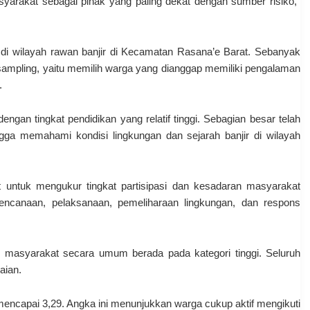
syarakat sebagai pihak yang paling dekat dengan sumber risiko,”
l di wilayah rawan banjir di Kecamatan Rasana’e Barat. Sebanyak
ampling, yaitu memilih warga yang dianggap memiliki pengalaman
.
ngan tingkat pendidikan yang relatif tinggi. Sebagian besar telah
gga memahami kondisi lingkungan dan sejarah banjir di wilayah
t untuk mengukur tingkat partisipasi dan kesadaran masyarakat
rencanaan, pelaksanaan, pemeliharaan lingkungan, dan respons
si masyarakat secara umum berada pada kategori tinggi. Seluruh
aian.
 mencapai 3,29. Angka ini menunjukkan warga cukup aktif mengikuti