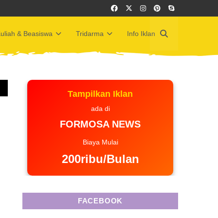
uliah & Beasiswa
Tridarma
Info Iklan
Tampilkan Iklan
ada di
FORMOSA NEWS
Biaya Mulai
200ribu/Bulan
FACEBOOK