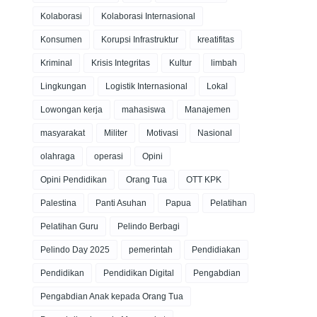
Kolaborasi
Kolaborasi Internasional
Konsumen
Korupsi Infrastruktur
kreatifitas
Kriminal
Krisis Integritas
Kultur
limbah
Lingkungan
Logistik Internasional
Lokal
Lowongan kerja
mahasiswa
Manajemen
masyarakat
Militer
Motivasi
Nasional
olahraga
operasi
Opini
Opini Pendidikan
Orang Tua
OTT KPK
Palestina
Panti Asuhan
Papua
Pelatihan
Pelatihan Guru
Pelindo Berbagi
Pelindo Day 2025
pemerintah
Pendidiakan
Pendidikan
Pendidikan Digital
Pengabdian
Pengabdian Anak kepada Orang Tua