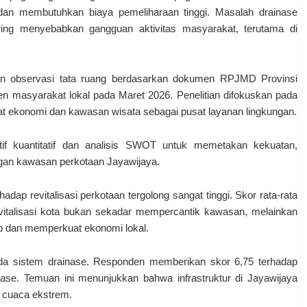
a dan membutuhkan biaya pemeliharaan tinggi. Masalah drainase
ring menyebabkan gangguan aktivitas masyarakat, terutama di
ukan observasi tata ruang berdasarkan dokumen RPJMD Provinsi
n masyarakat lokal pada Maret 2026. Penelitian difokuskan pada
t ekonomi dan kawasan wisata sebagai pusat layanan lingkungan.
tif kuantitatif dan analisis SWOT untuk memetakan kekuatan,
an kawasan perkotaan Jayawijaya.
dap revitalisasi perkotaan tergolong sangat tinggi. Skor rata-rata
vitalisasi kota bukan sekadar mempercantik kawasan, melainkan
p dan memperkuat ekonomi lokal.
pada sistem drainase. Responden memberikan skor 6,75 terhadap
nase. Temuan ini menunjukkan bahwa infrastruktur di Jayawijaya
n cuaca ekstrem.