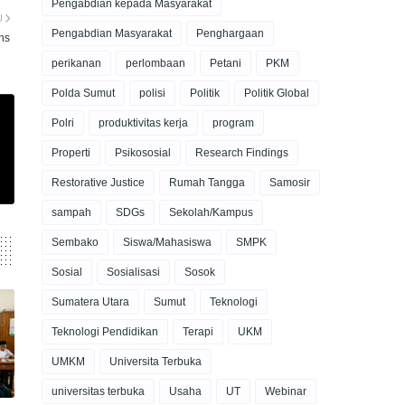
Pengabdian kepada Masyarakat
U
Pengabdian Masyarakat
Penghargaan
ns
perikanan
perlombaan
Petani
PKM
Polda Sumut
polisi
Politik
Politik Global
Polri
produktivitas kerja
program
Properti
Psikososial
Research Findings
Restorative Justice
Rumah Tangga
Samosir
sampah
SDGs
Sekolah/Kampus
Sembako
Siswa/Mahasiswa
SMPK
Sosial
Sosialisasi
Sosok
Sumatera Utara
Sumut
Teknologi
Teknologi Pendidikan
Terapi
UKM
UMKM
Universita Terbuka
universitas terbuka
Usaha
UT
Webinar