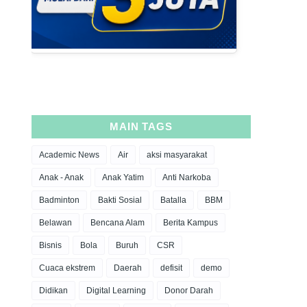
MAIN TAGS
Academic News
Air
aksi masyarakat
Anak - Anak
Anak Yatim
Anti Narkoba
Badminton
Bakti Sosial
Batalla
BBM
Belawan
Bencana Alam
Berita Kampus
Bisnis
Bola
Buruh
CSR
Cuaca ekstrem
Daerah
defisit
demo
Didikan
Digital Learning
Donor Darah