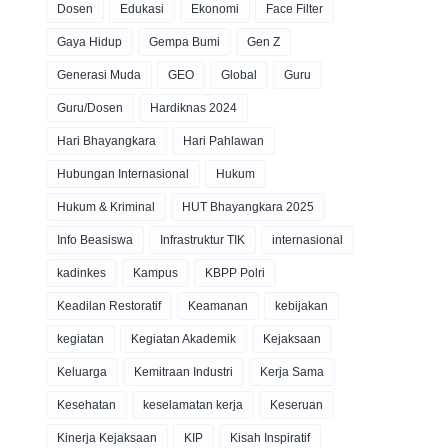
Dosen
Edukasi
Ekonomi
Face Filter
Gaya Hidup
Gempa Bumi
Gen Z
Generasi Muda
GEO
Global
Guru
Guru/Dosen
Hardiknas 2024
Hari Bhayangkara
Hari Pahlawan
Hubungan Internasional
Hukum
Hukum & Kriminal
HUT Bhayangkara 2025
Info Beasiswa
Infrastruktur TIK
internasional
kadinkes
Kampus
KBPP Polri
Keadilan Restoratif
Keamanan
kebijakan
kegiatan
Kegiatan Akademik
Kejaksaan
Keluarga
Kemitraan Industri
Kerja Sama
Kesehatan
keselamatan kerja
Keseruan
Kinerja Kejaksaan
KIP
Kisah Inspiratif