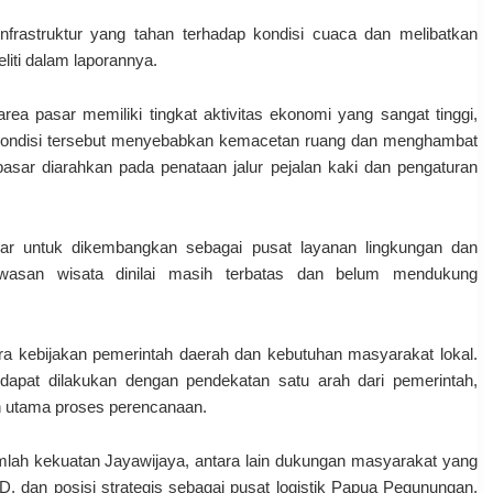
infrastruktur yang tahan terhadap kondisi cuaca dan melibatkan
eliti dalam laporannya.
a pasar memiliki tingkat aktivitas ekonomi yang sangat tinggi,
. Kondisi tersebut menyebabkan kemacetan ruang dan menghambat
 pasar diarahkan pada penataan jalur pejalan kaki dan pengaturan
sar untuk dikembangkan sebagai pusat layanan lingkungan dan
awasan wisata dinilai masih terbatas dan belum mendukung
ara kebijakan pemerintah daerah dan kebutuhan masyarakat lokal.
 dapat dilakukan dengan pendekatan satu arah dari pemerintah,
n utama proses perencanaan.
jumlah kekuatan Jayawijaya, antara lain dukungan masyarakat yang
dan posisi strategis sebagai pusat logistik Papua Pegunungan.