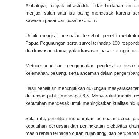
Akibatnya, banyak infrastruktur tidak bertahan lam
menjadi salah satu isu paling mendesak karena se
kawasan pasar dan pusat ekonomi.
Untuk mengkaji persoalan tersebut, peneliti melak
Papua Pegunungan serta survei terhadap 100 responde
dua kawasan utama, yakni kawasan pasar sebagai pusa
Metode penelitian menggunakan pendekatan deskrip
kelemahan, peluang, serta ancaman dalam pengembang
Hasil penelitian menunjukkan dukungan masyarakat terha
dukungan publik mencapai 6,5. Masyarakat menilai re
kebutuhan mendesak untuk meningkatkan kualitas hidu
Selain itu, penelitian menemukan persoalan serius 
kebutuhan perluasan dan peningkatan efektivitas drai
masih rentan terhadap curah hujan tinggi dan perubaha