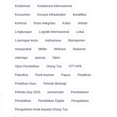
Kolaborasi
Kolaborasi Internasional
Konsumen
Korupsi Infrastruktur
kreatifitas
Kriminal
Krisis Integritas
Kultur
limbah
Lingkungan
Logistik Internasional
Lokal
Lowongan kerja
mahasiswa
Manajemen
masyarakat
Militer
Motivasi
Nasional
olahraga
operasi
Opini
Opini Pendidikan
Orang Tua
OTT KPK
Palestina
Panti Asuhan
Papua
Pelatihan
Pelatihan Guru
Pelindo Berbagi
Pelindo Day 2025
pemerintah
Pendidiakan
Pendidikan
Pendidikan Digital
Pengabdian
Pengabdian Anak kepada Orang Tua