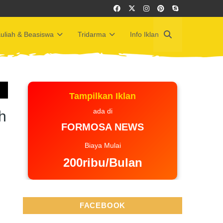
uliah & Beasiswa
Tridarma
Info Iklan
Tampilkan Iklan
ada di
h
FORMOSA NEWS
Biaya Mulai
200ribu/Bulan
FACEBOOK