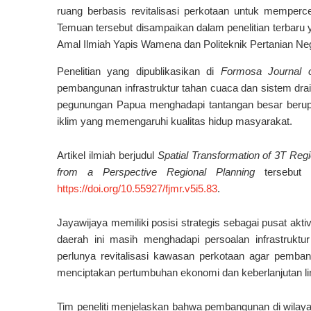
ruang berbasis revitalisasi perkotaan untuk memperce
Temuan tersebut disampaikan dalam penelitian terbaru y
Amal Ilmiah Yapis Wamena dan Politeknik Pertanian N
Penelitian yang dipublikasikan di
Formosa Journal o
pembangunan infrastruktur tahan cuaca dan sistem draina
pegunungan Papua menghadapi tantangan besar berupa
iklim yang memengaruhi kualitas hidup masyarakat.
Artikel ilmiah berjudul
Spatial Transformation of 3T Reg
from a Perspective Regional Planning
tersebut 
https://doi.org/10.55927/fjmr.v5i5.83
.
Jayawijaya memiliki posisi strategis sebagai pusat ak
daerah ini masih menghadapi persoalan infrastruktu
perlunya revitalisasi kawasan perkotaan agar pemban
menciptakan pertumbuhan ekonomi dan keberlanjutan l
Tim peneliti menjelaskan bahwa pembangunan di wilayah