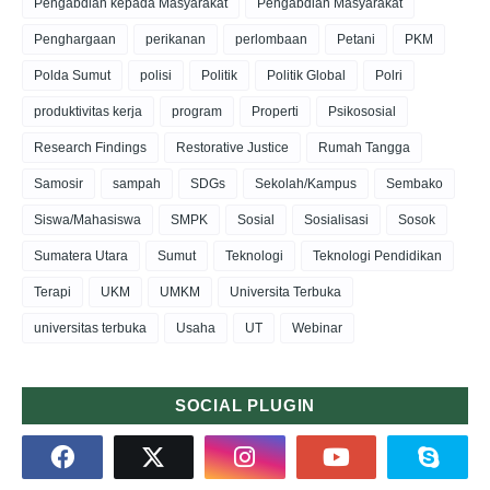
Pengabdian kepada Masyarakat
Pengabdian Masyarakat
Penghargaan
perikanan
perlombaan
Petani
PKM
Polda Sumut
polisi
Politik
Politik Global
Polri
produktivitas kerja
program
Properti
Psikososial
Research Findings
Restorative Justice
Rumah Tangga
Samosir
sampah
SDGs
Sekolah/Kampus
Sembako
Siswa/Mahasiswa
SMPK
Sosial
Sosialisasi
Sosok
Sumatera Utara
Sumut
Teknologi
Teknologi Pendidikan
Terapi
UKM
UMKM
Universita Terbuka
universitas terbuka
Usaha
UT
Webinar
SOCIAL PLUGIN