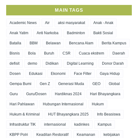
MAIN TAGS
Academic News
Air
aksi masyarakat
Anak - Anak
Anak Yatim
Anti Narkoba
Badminton
Bakti Sosial
Batalla
BBM
Belawan
Bencana Alam
Berita Kampus
Bisnis
Bola
Buruh
CSR
Cuaca ekstrem
Daerah
defisit
demo
Didikan
Digital Learning
Donor Darah
Dosen
Edukasi
Ekonomi
Face Filter
Gaya Hidup
Gempa Bumi
Gen Z
Generasi Muda
GEO
Global
Guru
Guru/Dosen
Hardiknas 2024
Hari Bhayangkara
Hari Pahlawan
Hubungan Internasional
Hukum
Hukum & Kriminal
HUT Bhayangkara 2025
Info Beasiswa
Infrastruktur TIK
internasional
kadinkes
Kampus
KBPP Polri
Keadilan Restoratif
Keamanan
kebijakan