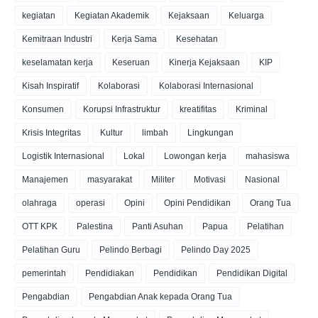
kegiatan
Kegiatan Akademik
Kejaksaan
Keluarga
Kemitraan Industri
Kerja Sama
Kesehatan
keselamatan kerja
Keseruan
Kinerja Kejaksaan
KIP
Kisah Inspiratif
Kolaborasi
Kolaborasi Internasional
Konsumen
Korupsi Infrastruktur
kreatifitas
Kriminal
Krisis Integritas
Kultur
limbah
Lingkungan
Logistik Internasional
Lokal
Lowongan kerja
mahasiswa
Manajemen
masyarakat
Militer
Motivasi
Nasional
olahraga
operasi
Opini
Opini Pendidikan
Orang Tua
OTT KPK
Palestina
Panti Asuhan
Papua
Pelatihan
Pelatihan Guru
Pelindo Berbagi
Pelindo Day 2025
pemerintah
Pendidiakan
Pendidikan
Pendidikan Digital
Pengabdian
Pengabdian Anak kepada Orang Tua