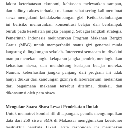
faktor keterbatasan ekonomi, kebiasaan melewatkan sarapan,
dan sulitnya akses terhadap makanan sehat sering kali membuat
siswa mengalami ketidakseimbangan gizi
.
Ketidakseimbangan
ini berisiko menurunkan konsentrasi belajar dan berdampak
buruk pada kesehatan jangka panjang
.
Sebagai langkah strategis,
Pemerintah Indonesia meluncurkan Program Makanan Bergizi
Gratis (MBG) untuk memperbaiki status gizi generasi muda
langsung di lingkungan sekolah
.
Intervensi semacam ini diyakini
mampu menekan angka kelaparan jangka pendek, meningkatkan
kehadiran siswa, dan mendukung kesiapan belajar mereka
.
Namun, keberhasilan jangka panjang dari program ini tidak
hanya diukur dari kandungan gizinya di laboratorium, melainkan
dari bagaimana makanan tersebut diterima, disukai, dan
dikonsumsi oleh para siswa
.
Mengukur Suara Siswa Lewat Pendekatan Ilmiah
Untuk memotret kondisi riil di lapangan, penulis mengumpulkan
data dari 259 siswa SMA di Makassar menggunakan kuesioner
terstruktur berskala Likert
.
Para responden ini merupakan