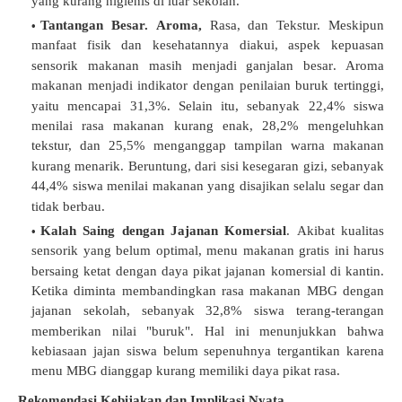
yang kurang higienis di luar sekolah
.
Tantangan Besar. Aroma,
Rasa, dan Tekstur.
Meskipun
manfaat fisik dan kesehatannya diakui, aspek kepuasan
sensorik makanan masih menjadi ganjalan besar
.
Aroma
makanan menjadi indikator dengan penilaian buruk tertinggi,
yaitu mencapai 31,3%
.
Selain itu, sebanyak 22,4% siswa
menilai rasa makanan kurang enak, 28,2% mengeluhkan
tekstur, dan 25,5% menganggap tampilan warna makanan
kurang menarik
.
Beruntung, dari sisi kesegaran gizi, sebanyak
44,4% siswa menilai makanan yang disajikan selalu segar dan
tidak berbau
.
Kalah Saing dengan Jajanan Komersial
.
Akibat kualitas
sensorik yang belum optimal, menu makanan gratis ini harus
bersaing ketat dengan daya pikat jajanan komersial di kantin
.
Ketika diminta membandingkan rasa makanan MBG dengan
jajanan sekolah, sebanyak 32,8% siswa terang-terangan
memberikan nilai "buruk"
.
Hal ini menunjukkan bahwa
kebiasaan jajan siswa belum sepenuhnya tergantikan karena
menu MBG dianggap kurang memiliki daya pikat rasa.
Rekomendasi Kebijakan dan Implikasi Nyata