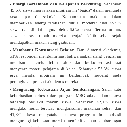
Energi Bertambah dan Kelaparan Berkurang
.
Sebanyak
45,6% siswa menyatakan program ini "bagus" dalam menunda
rasa lapar di sekolah
.
Kemampuan makanan dalam
memberikan energi tambahan dinilai moderat oleh 45,9%
siswa dan dinilai bagus oleh 38,6% siswa
.
Secara umum,
siswa merasa tubuh mereka menjadi lebih sehat sejak
mendapatkan makan siang gratis ini
.
Membantu Konsentrasi Belajar.
Dari dimensi akademis,
51% responden mengonfirmasi bahwa makan siang bergizi ini
membantu mereka lebih fokus dan berkonsentrasi saat
menyerap materi pelajaran di kelas
.
Sebanyak 53,3% siswa
juga menilai program ini berdampak moderat pada
peningkatan prestasi akademis mereka
.
Mengurangi Kebiasaan Jajan Sembarangan.
Salah satu
keberhasilan terbesar dari program MBG adalah dampaknya
terhadap perilaku makan siswa
.
Sebanyak 42,1% siswa
mengaku mulai terbiasa mengonsumsi makanan sehat, dan
41,3% siswa menyatakan bahwa program ini berhasil
mengurangi kebiasaan mereka membeli jajanan sembarangan