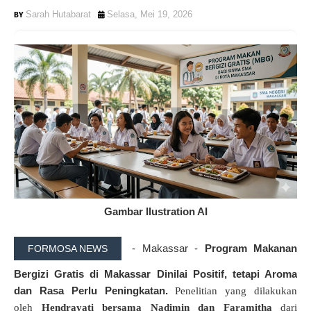
Sarah Hutabarat
Selasa, Mei 19, 2026
Gambar Ilustration AI
- Makassar -
Program Makanan
FORMOSA NEWS
Bergizi Gratis di Makassar Dinilai Positif, tetapi Aroma
dan Rasa Perlu Peningkatan.
P
enelitian
yang dilakukan
oleh
Hendrayati bersama Nadimin dan Faramitha
dari