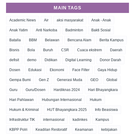
MAIN TAGS
Academic News
Air
aksi masyarakat
Anak - Anak
Anak Yatim
Anti Narkoba
Badminton
Bakti Sosial
Batalla
BBM
Belawan
Bencana Alam
Berita Kampus
Bisnis
Bola
Buruh
CSR
Cuaca ekstrem
Daerah
defisit
demo
Didikan
Digital Learning
Donor Darah
Dosen
Edukasi
Ekonomi
Face Filter
Gaya Hidup
Gempa Bumi
Gen Z
Generasi Muda
GEO
Global
Guru
Guru/Dosen
Hardiknas 2024
Hari Bhayangkara
Hari Pahlawan
Hubungan Internasional
Hukum
Hukum & Kriminal
HUT Bhayangkara 2025
Info Beasiswa
Infrastruktur TIK
internasional
kadinkes
Kampus
KBPP Polri
Keadilan Restoratif
Keamanan
kebijakan