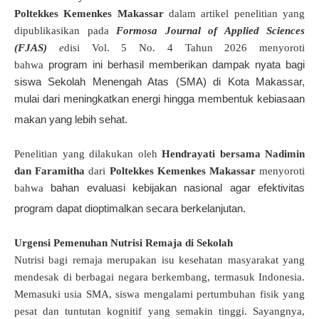
Poltekkes Kemenkes Makassar
dalam artikel penelitian yang
dipublikasikan pada
Formosa Journal of Applied Sciences
(FJAS)
e
disi Vol. 5 No. 4 Tahun 2026 menyoroti
program ini berhasil memberikan dampak nyata bagi
bahwa
siswa Sekolah Menengah Atas (SMA) di Kota Makassar,
mulai dari meningkatkan energi hingga membentuk kebiasaan
makan yang lebih sehat
.
P
enelitian
yang dilakukan oleh
Hendrayati bersama Nadimin
dan Faramitha
dari
Poltekkes Kemenkes Makassar
menyoroti
bahan evaluasi kebijakan nasional agar efektivitas
bahwa
program dapat dioptimalkan secara berkelanjutan
.
Urgensi Pemenuhan Nutrisi Remaja di Sekolah
Nutrisi bagi remaja merupakan isu kesehatan masyarakat yang
mendesak di berbagai negara berkembang, termasuk Indonesia
.
Memasuki usia SMA, siswa mengalami pertumbuhan fisik yang
pesat dan tuntutan kognitif yang semakin tinggi
.
Sayangnya,