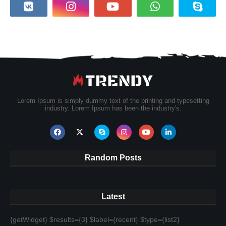
Lorem Ipsum is simply dummy text of the printing and typesetting
industry. Lorem Ipsum has been the industry's.
Random Posts
Latest
{getWidget} $results={3} $label={recent} $type={list2}