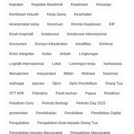
kegiatan
Kegiatan Akademik
Kejaksaan
Keluarga
Kemitraan Industri
Kerja Sama
Kesehatan
keselamatan kerja
Keseruan
Kinerja Kejaksaan
KIP
Kisah Inspiratif
Kolaborasi
Kolaborasi Internasional
Konsumen
Korupsi Infrastruktur
kreatifitas
Kriminal
Krisis Integritas
Kultur
limbah
Lingkungan
Logistik Internasional
Lokal
Lowongan kerja
mahasiswa
Manajemen
masyarakat
Militer
Motivasi
Nasional
olahraga
operasi
Opini
Opini Pendidikan
Orang Tua
OTT KPK
Palestina
Panti Asuhan
Papua
Pelatihan
Pelatihan Guru
Pelindo Berbagi
Pelindo Day 2025
pemerintah
Pendidiakan
Pendidikan
Pendidikan Digital
Pengabdian
Pengabdian Anak kepada Orang Tua
Pengabdian kepada Masyarakat
Pengabdian Masyarakat