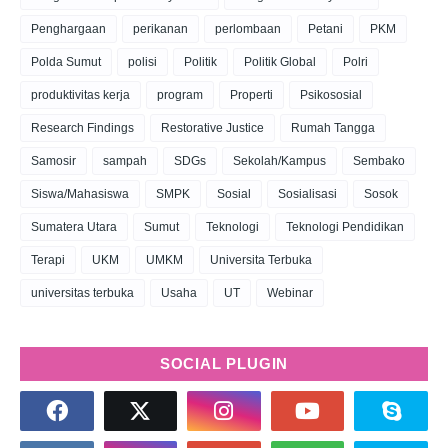
Penghargaan
perikanan
perlombaan
Petani
PKM
Polda Sumut
polisi
Politik
Politik Global
Polri
produktivitas kerja
program
Properti
Psikososial
Research Findings
Restorative Justice
Rumah Tangga
Samosir
sampah
SDGs
Sekolah/Kampus
Sembako
Siswa/Mahasiswa
SMPK
Sosial
Sosialisasi
Sosok
Sumatera Utara
Sumut
Teknologi
Teknologi Pendidikan
Terapi
UKM
UMKM
Universita Terbuka
universitas terbuka
Usaha
UT
Webinar
SOCIAL PLUGIN