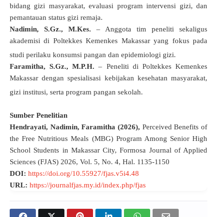
bidang gizi masyarakat, evaluasi program intervensi gizi, dan
pemantauan status gizi remaja.
Nadimin, S.Gz., M.Kes.
– Anggota tim peneliti sekaligus
akademisi di Poltekkes Kemenkes Makassar yang fokus pada
studi perilaku konsumsi pangan dan epidemiologi gizi
.
Faramitha, S.Gz., M.P.H.
– Peneliti di Poltekkes Kemenkes
Makassar dengan spesialisasi kebijakan kesehatan masyarakat,
gizi institusi, serta program pangan sekolah
.
Sumber Penelitian
Hendrayati,
Nadimin,
Faramitha (2026),
Perceived Benefits of
the Free Nutritious Meals (MBG) Program Among Senior High
School Students in Makassar City,
Formosa Journal of Applied
Sciences (FJAS)
2026,
Vol. 5, No. 4, Hal.
1135-1150
DOI:
https://doi.org/10.55927/fjas.v5i4.48
URL:
https://journalfjas.my.id/index.php/fjas