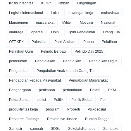
Krisis Integritas
Kultur
limbah
Lingkungan
Logistik Internasional
Lokal
Lowongan kerja
mahasiswa
Manajemen
masyarakat
Militer
Motivasi
Nasional
olahraga
operasi
Opini
Opini Pendidikan
Orang Tua
OTT KPK
Palestina
Panti Asuhan
Papua
Pelatihan
Pelatihan Guru
Pelindo Berbagi
Pelindo Day 2025
pemerintah
Pendidiakan
Pendidikan
Pendidikan Digital
Pengabdian
Pengabdian Anak kepada Orang Tua
Pengabdian kepada Masyarakat
Pengabdian Masyarakat
Penghargaan
perikanan
perlombaan
Petani
PKM
Polda Sumut
polisi
Politik
Politik Global
Polri
produktivitas kerja
program
Properti
Psikososial
Research Findings
Restorative Justice
Rumah Tangga
Samosir
sampah
SDGs
Sekolah/Kampus
Sembako