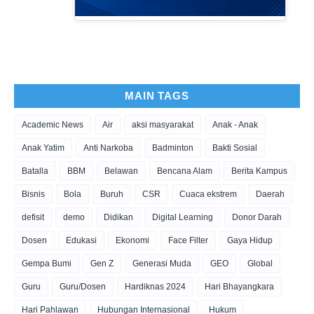
MAIN TAGS
Academic News
Air
aksi masyarakat
Anak - Anak
Anak Yatim
Anti Narkoba
Badminton
Bakti Sosial
Batalla
BBM
Belawan
Bencana Alam
Berita Kampus
Bisnis
Bola
Buruh
CSR
Cuaca ekstrem
Daerah
defisit
demo
Didikan
Digital Learning
Donor Darah
Dosen
Edukasi
Ekonomi
Face Filter
Gaya Hidup
Gempa Bumi
Gen Z
Generasi Muda
GEO
Global
Guru
Guru/Dosen
Hardiknas 2024
Hari Bhayangkara
Hari Pahlawan
Hubungan Internasional
Hukum