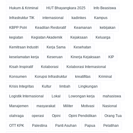
Hukum & Kriminal
HUT Bhayangkara 2025
Info Beasiswa
Infrastruktur TIK
internasional
kadinkes
Kampus
KBPP Polri
Keadilan Restoratif
Keamanan
kebijakan
kegiatan
Kegiatan Akademik
Kejaksaan
Keluarga
Kemitraan Industri
Kerja Sama
Kesehatan
keselamatan kerja
Keseruan
Kinerja Kejaksaan
KIP
Kisah Inspiratif
Kolaborasi
Kolaborasi Internasional
Konsumen
Korupsi Infrastruktur
kreatifitas
Kriminal
Krisis Integritas
Kultur
limbah
Lingkungan
Logistik Internasional
Lokal
Lowongan kerja
mahasiswa
Manajemen
masyarakat
Militer
Motivasi
Nasional
olahraga
operasi
Opini
Opini Pendidikan
Orang Tua
OTT KPK
Palestina
Panti Asuhan
Papua
Pelatihan