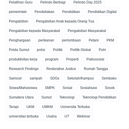
Pelatihan Guru
Pelindo Berbagi
Pelindo Day 2025
pemerintah
Pendidiakan
Pendidikan
Pendidikan Digital
Pengabdian
Pengabdian Anak kepada Orang Tua
Pengabdian kepada Masyarakat
Pengabdian Masyarakat
Penghargaan
perikanan
perlombaan
Petani
PKM
Polda Sumut
polisi
Politik
Politik Global
Polri
produktivitas kerja
program
Properti
Psikososial
Research Findings
Restorative Justice
Rumah Tangga
Samosir
sampah
SDGs
Sekolah/Kampus
Sembako
Siswa/Mahasiswa
SMPK
Sosial
Sosialisasi
Sosok
Sumatera Utara
Sumut
Teknologi
Teknologi Pendidikan
Terapi
UKM
UMKM
Universita Terbuka
universitas terbuka
Usaha
UT
Webinar