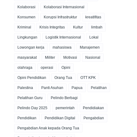
Kolaborasi
Kolaborasi Internasional
Konsumen
Korupsi Infrastruktur
kreatifitas
Kriminal
Krisis Integritas
Kultur
limbah
Lingkungan
Logistik Internasional
Lokal
Lowongan kerja
mahasiswa
Manajemen
masyarakat
Militer
Motivasi
Nasional
olahraga
operasi
Opini
Opini Pendidikan
Orang Tua
OTT KPK
Palestina
Panti Asuhan
Papua
Pelatihan
Pelatihan Guru
Pelindo Berbagi
Pelindo Day 2025
pemerintah
Pendidiakan
Pendidikan
Pendidikan Digital
Pengabdian
Pengabdian Anak kepada Orang Tua