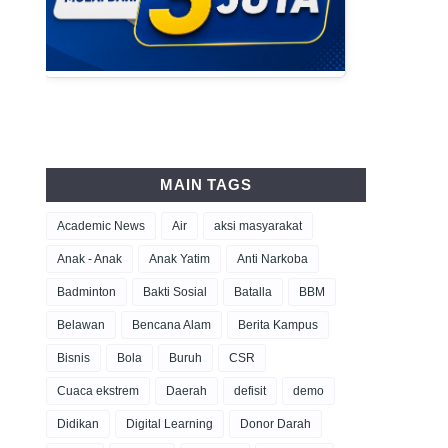
MAIN TAGS
Academic News
Air
aksi masyarakat
Anak - Anak
Anak Yatim
Anti Narkoba
Badminton
Bakti Sosial
Batalla
BBM
Belawan
Bencana Alam
Berita Kampus
Bisnis
Bola
Buruh
CSR
Cuaca ekstrem
Daerah
defisit
demo
Didikan
Digital Learning
Donor Darah