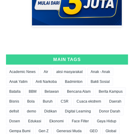
MAIN TAGS
Academic News
Air
aksi masyarakat
Anak - Anak
Anak Yatim
Anti Narkoba
Badminton
Bakti Sosial
Batalla
BBM
Belawan
Bencana Alam
Berita Kampus
Bisnis
Bola
Buruh
CSR
Cuaca ekstrem
Daerah
defisit
demo
Didikan
Digital Learning
Donor Darah
Dosen
Edukasi
Ekonomi
Face Filter
Gaya Hidup
Gempa Bumi
Gen Z
Generasi Muda
GEO
Global