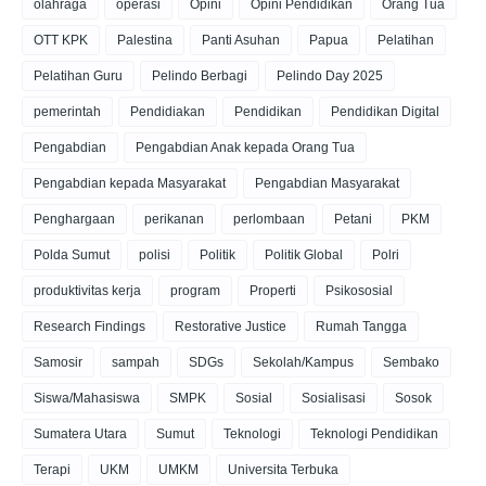
olahraga
operasi
Opini
Opini Pendidikan
Orang Tua
OTT KPK
Palestina
Panti Asuhan
Papua
Pelatihan
Pelatihan Guru
Pelindo Berbagi
Pelindo Day 2025
pemerintah
Pendidiakan
Pendidikan
Pendidikan Digital
Pengabdian
Pengabdian Anak kepada Orang Tua
Pengabdian kepada Masyarakat
Pengabdian Masyarakat
Penghargaan
perikanan
perlombaan
Petani
PKM
Polda Sumut
polisi
Politik
Politik Global
Polri
produktivitas kerja
program
Properti
Psikososial
Research Findings
Restorative Justice
Rumah Tangga
Samosir
sampah
SDGs
Sekolah/Kampus
Sembako
Siswa/Mahasiswa
SMPK
Sosial
Sosialisasi
Sosok
Sumatera Utara
Sumut
Teknologi
Teknologi Pendidikan
Terapi
UKM
UMKM
Universita Terbuka