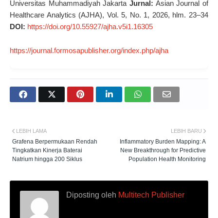
Universitas Muhammadiyah Jakarta
Jurnal:
Asian Journal of
Healthcare Analytics (AJHA), Vol. 5, No. 1, 2026, hlm. 23–34
DOI:
https://doi.org/10.55927/ajha.v5i1.16305
https://journal.formosapublisher.org/index.php/ajha
LEBIH LAMA
LEBIH BARU
Grafena Berpermukaan Rendah
Inflammatory Burden Mapping: A
Tingkatkan Kinerja Baterai
New Breakthrough for Predictive
Natrium hingga 200 Siklus
Population Health Monitoring
Diposting oleh
Multitech Publisher