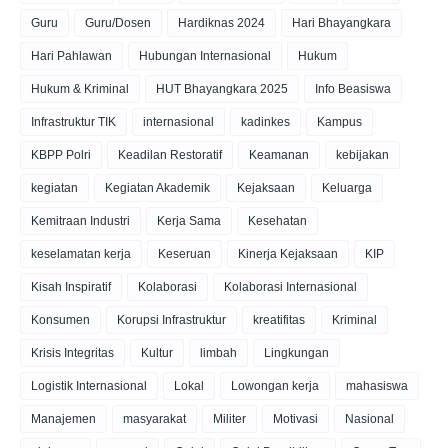
Guru
Guru/Dosen
Hardiknas 2024
Hari Bhayangkara
Hari Pahlawan
Hubungan Internasional
Hukum
Hukum & Kriminal
HUT Bhayangkara 2025
Info Beasiswa
Infrastruktur TIK
internasional
kadinkes
Kampus
KBPP Polri
Keadilan Restoratif
Keamanan
kebijakan
kegiatan
Kegiatan Akademik
Kejaksaan
Keluarga
Kemitraan Industri
Kerja Sama
Kesehatan
keselamatan kerja
Keseruan
Kinerja Kejaksaan
KIP
Kisah Inspiratif
Kolaborasi
Kolaborasi Internasional
Konsumen
Korupsi Infrastruktur
kreatifitas
Kriminal
Krisis Integritas
Kultur
limbah
Lingkungan
Logistik Internasional
Lokal
Lowongan kerja
mahasiswa
Manajemen
masyarakat
Militer
Motivasi
Nasional