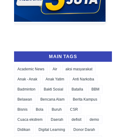
MAIN TAGS
Academic News
Air
aksi masyarakat
Anak - Anak
Anak Yatim
Anti Narkoba
Badminton
Bakti Sosial
Batalla
BBM
Belawan
Bencana Alam
Berita Kampus
Bisnis
Bola
Buruh
CSR
Cuaca ekstrem
Daerah
defisit
demo
Didikan
Digital Learning
Donor Darah