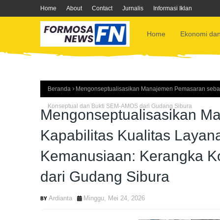
Home
About
Contact
Jurnalis
Informasi Iklan
Home
Ekonomi dan
Beranda
Mengonseptualisasikan Manajemen Pemasaran sebag
Konseptual dan Bukti SEM-AMOS dari Gudang Sibura
Mengonseptualisasikan M
Kapabilitas Kualitas Laya
Kemanusiaan: Kerangka K
dari Gudang Sibura
Ardianta
Minggu, Mei 24, 2026