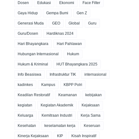
Dosen
Edukasi
Ekonomi
Face Filter
Gaya Hidup
Gempa Bumi
Gen Z
Generasi Muda
GEO
Global
Guru
Guru/Dosen
Hardiknas 2024
Hari Bhayangkara
Hari Pahlawan
Hubungan Internasional
Hukum
Hukum & Kriminal
HUT Bhayangkara 2025
Info Beasiswa
Infrastruktur TIK
internasional
kadinkes
Kampus
KBPP Polri
Keadilan Restoratif
Keamanan
kebijakan
kegiatan
Kegiatan Akademik
Kejaksaan
Keluarga
Kemitraan Industri
Kerja Sama
Kesehatan
keselamatan kerja
Keseruan
Kinerja Kejaksaan
KIP
Kisah Inspiratif