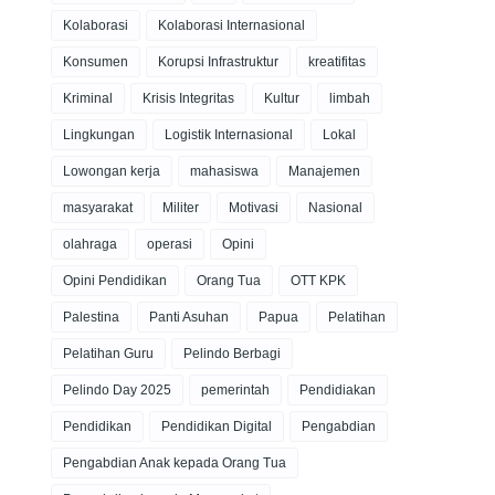
Kolaborasi
Kolaborasi Internasional
Konsumen
Korupsi Infrastruktur
kreatifitas
Kriminal
Krisis Integritas
Kultur
limbah
Lingkungan
Logistik Internasional
Lokal
Lowongan kerja
mahasiswa
Manajemen
masyarakat
Militer
Motivasi
Nasional
olahraga
operasi
Opini
Opini Pendidikan
Orang Tua
OTT KPK
Palestina
Panti Asuhan
Papua
Pelatihan
Pelatihan Guru
Pelindo Berbagi
Pelindo Day 2025
pemerintah
Pendidiakan
Pendidikan
Pendidikan Digital
Pengabdian
Pengabdian Anak kepada Orang Tua