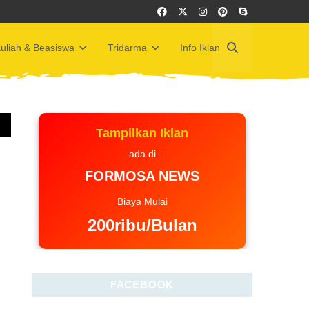
uliah & Beasiswa
Tridarma
Info Iklan
Tampilkan Iklan
ada di
FORMOSA NEWS
Biaya Mulai
200ribu/Bulan
FACEBOOK