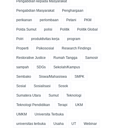
Pengabdian kepada Masyarakat
Pengabdian Masyarakat
Penghargaan
perikanan
perlombaan
Petani
PKM
Polda Sumut
polisi
Politik
Politik Global
Polri
produktivitas kerja
program
Properti
Psikososial
Research Findings
Restorative Justice
Rumah Tangga
Samosir
sampah
SDGs
Sekolah/Kampus
Sembako
Siswa/Mahasiswa
SMPK
Sosial
Sosialisasi
Sosok
Sumatera Utara
Sumut
Teknologi
Teknologi Pendidikan
Terapi
UKM
UMKM
Universita Terbuka
universitas terbuka
Usaha
UT
Webinar