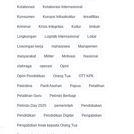
Kolaborasi
Kolaborasi Internasional
Konsumen
Korupsi Infrastruktur
kreatifitas
Kriminal
Krisis Integritas
Kultur
limbah
Lingkungan
Logistik Internasional
Lokal
Lowongan kerja
mahasiswa
Manajemen
masyarakat
Militer
Motivasi
Nasional
olahraga
operasi
Opini
Opini Pendidikan
Orang Tua
OTT KPK
Palestina
Panti Asuhan
Papua
Pelatihan
Pelatihan Guru
Pelindo Berbagi
Pelindo Day 2025
pemerintah
Pendidiakan
Pendidikan
Pendidikan Digital
Pengabdian
Pengabdian Anak kepada Orang Tua