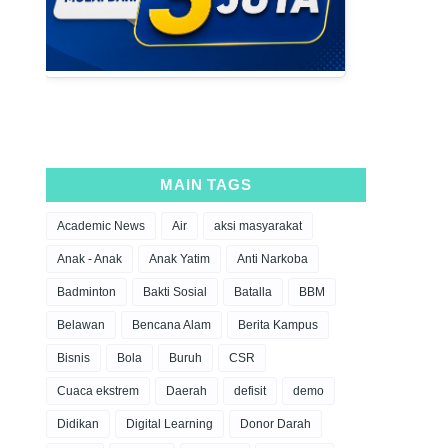
MAIN TAGS
Academic News
Air
aksi masyarakat
Anak - Anak
Anak Yatim
Anti Narkoba
Badminton
Bakti Sosial
Batalla
BBM
Belawan
Bencana Alam
Berita Kampus
Bisnis
Bola
Buruh
CSR
Cuaca ekstrem
Daerah
defisit
demo
Didikan
Digital Learning
Donor Darah