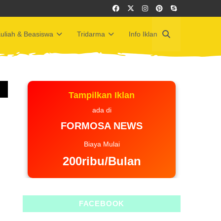
uliah & Beasiswa
Tridarma
Info Iklan
Tampilkan Iklan
ada di
FORMOSA NEWS
Biaya Mulai
200ribu/Bulan
FACEBOOK