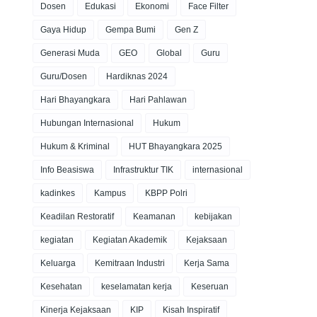
Dosen
Edukasi
Ekonomi
Face Filter
Gaya Hidup
Gempa Bumi
Gen Z
Generasi Muda
GEO
Global
Guru
Guru/Dosen
Hardiknas 2024
Hari Bhayangkara
Hari Pahlawan
Hubungan Internasional
Hukum
Hukum & Kriminal
HUT Bhayangkara 2025
Info Beasiswa
Infrastruktur TIK
internasional
kadinkes
Kampus
KBPP Polri
Keadilan Restoratif
Keamanan
kebijakan
kegiatan
Kegiatan Akademik
Kejaksaan
Keluarga
Kemitraan Industri
Kerja Sama
Kesehatan
keselamatan kerja
Keseruan
Kinerja Kejaksaan
KIP
Kisah Inspiratif