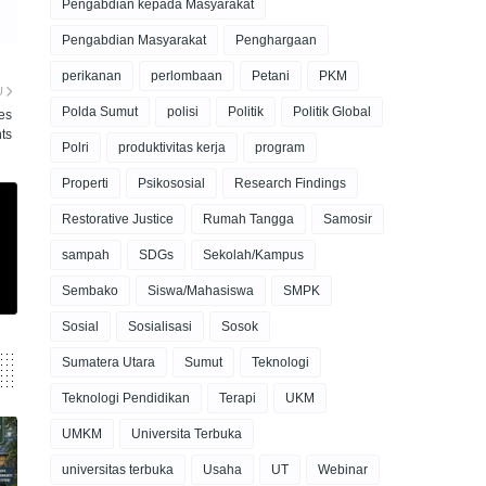
Pengabdian kepada Masyarakat
Pengabdian Masyarakat
Penghargaan
perikanan
perlombaan
Petani
PKM
U
Polda Sumut
polisi
Politik
Politik Global
es
ts
Polri
produktivitas kerja
program
Properti
Psikososial
Research Findings
Restorative Justice
Rumah Tangga
Samosir
sampah
SDGs
Sekolah/Kampus
Sembako
Siswa/Mahasiswa
SMPK
Sosial
Sosialisasi
Sosok
Sumatera Utara
Sumut
Teknologi
Teknologi Pendidikan
Terapi
UKM
UMKM
Universita Terbuka
universitas terbuka
Usaha
UT
Webinar