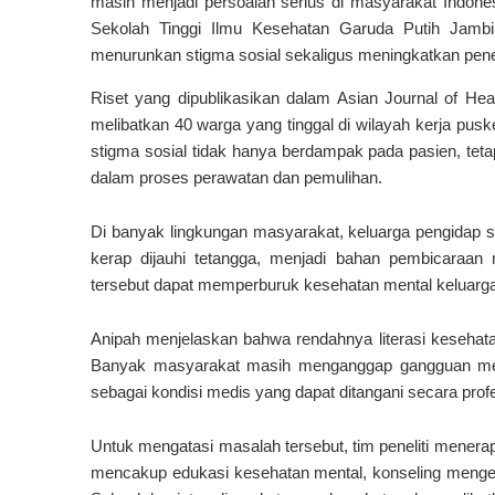
masih menjadi persoalan serius di masyarakat Indonesi
Sekolah Tinggi Ilmu Kesehatan Garuda Putih Jambi
menurunkan stigma sosial sekaligus meningkatkan pene
Riset yang dipublikasikan dalam
Asian Journal of Heal
melibatkan 40 warga yang tinggal di wilayah kerja pus
stigma sosial tidak hanya berdampak pada pasien, tet
dalam proses perawatan dan pemulihan.
Di banyak lingkungan masyarakat, keluarga pengidap sk
kerap dijauhi tetangga, menjadi bahan pembicaraan ne
tersebut dapat memperburuk kesehatan mental keluarg
Anipah menjelaskan bahwa rendahnya literasi kesehat
Banyak masyarakat masih menganggap gangguan menta
sebagai kondisi medis yang dapat ditangani secara profe
Untuk mengatasi masalah tersebut, tim peneliti menera
mencakup edukasi kesehatan mental, konseling mengen