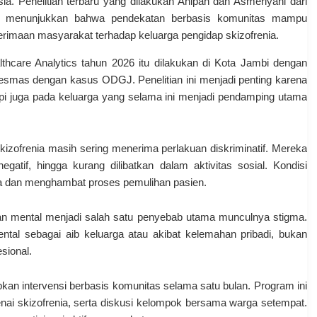
a. Penelitian terbaru yang dilakukan Anipah dan Asmeriyani dari
menunjukkan bahwa pendekatan berbasis komunitas mampu
rimaan masyarakat terhadap keluarga pengidap skizofrenia.
thcare Analytics
tahun 2026 itu dilakukan di Kota Jambi dengan
kesmas dengan kasus ODGJ. Penelitian ini menjadi penting karena
api juga pada keluarga yang selama ini menjadi pendamping utama
izofrenia masih sering menerima perlakuan diskriminatif. Mereka
gatif, hingga kurang dilibatkan dalam aktivitas sosial. Kondisi
a dan menghambat proses pemulihan pasien.
an mental menjadi salah satu penyebab utama munculnya stigma.
l sebagai aib keluarga atau akibat kelemahan pribadi, bukan
sional.
pkan intervensi berbasis komunitas selama satu bulan. Program ini
ai skizofrenia, serta diskusi kelompok bersama warga setempat.