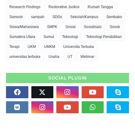
Research Findings
Restorative Justice
Rumah Tangga
Samosir
sampah
SDGs
Sekolah/Kampus
Sembako
Siswa/Mahasiswa
SMPK
Sosial
Sosialisasi
Sosok
Sumatera Utara
Sumut
Teknologi
Teknologi Pendidikan
Terapi
UKM
UMKM
Universita Terbuka
universitas terbuka
Usaha
UT
Webinar
SOCIAL PLUGIN