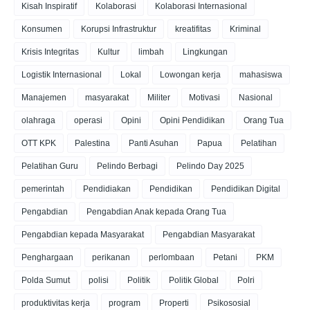
Kisah Inspiratif
Kolaborasi
Kolaborasi Internasional
Konsumen
Korupsi Infrastruktur
kreatifitas
Kriminal
Krisis Integritas
Kultur
limbah
Lingkungan
Logistik Internasional
Lokal
Lowongan kerja
mahasiswa
Manajemen
masyarakat
Militer
Motivasi
Nasional
olahraga
operasi
Opini
Opini Pendidikan
Orang Tua
OTT KPK
Palestina
Panti Asuhan
Papua
Pelatihan
Pelatihan Guru
Pelindo Berbagi
Pelindo Day 2025
pemerintah
Pendidiakan
Pendidikan
Pendidikan Digital
Pengabdian
Pengabdian Anak kepada Orang Tua
Pengabdian kepada Masyarakat
Pengabdian Masyarakat
Penghargaan
perikanan
perlombaan
Petani
PKM
Polda Sumut
polisi
Politik
Politik Global
Polri
produktivitas kerja
program
Properti
Psikososial