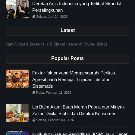
Deretan Artis Indonesia yang Terlibat Skandal
Perselingkuhan
Selasa, Juni 24, 2025
Latest
{getWidget} $results={3} $label={recent} $type={list2}
Popular Posts
Faktor-faktor yang Mempengaruhi Perilaku
Agresif pada Remaja: Tinjauan Literatur
Sistematis
Rabu, Februari 11, 2026
Lip Balm Alami Buah Merah Papua dan Minyak
Zaitun Dinilai Stabil dan Disukai Konsumen
Selasa, Februari 03, 2026
Kurikulum Satuan Pendidikan (KSP) Jalur Cepat: