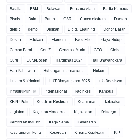
Batalla
BBM
Belawan
Bencana Alam
Berita Kampus
Bisnis
Bola
Buruh
CSR
Cuaca ekstrem
Daerah
defisit
demo
Didikan
Digital Learning
Donor Darah
Dosen
Edukasi
Ekonomi
Face Filter
Gaya Hidup
Gempa Bumi
Gen Z
Generasi Muda
GEO
Global
Guru
Guru/Dosen
Hardiknas 2024
Hari Bhayangkara
Hari Pahlawan
Hubungan Internasional
Hukum
Hukum & Kriminal
HUT Bhayangkara 2025
Info Beasiswa
Infrastruktur TIK
internasional
kadinkes
Kampus
KBPP Polri
Keadilan Restoratif
Keamanan
kebijakan
kegiatan
Kegiatan Akademik
Kejaksaan
Keluarga
Kemitraan Industri
Kerja Sama
Kesehatan
keselamatan kerja
Keseruan
Kinerja Kejaksaan
KIP