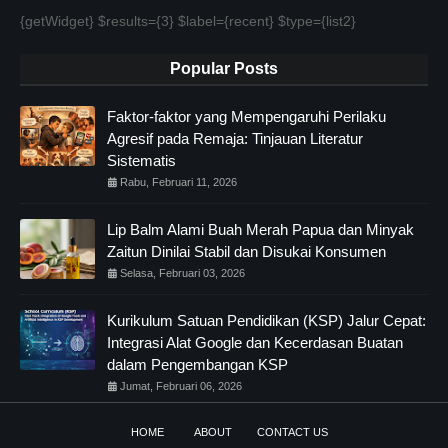
{getWidget} $results={3} $label={recent} $type={list2}
Popular Posts
Faktor-faktor yang Mempengaruhi Perilaku
Agresif pada Remaja: Tinjauan Literatur
Sistematis
Rabu, Februari 11, 2026
Lip Balm Alami Buah Merah Papua dan Minyak
Zaitun Dinilai Stabil dan Disukai Konsumen
Selasa, Februari 03, 2026
Kurikulum Satuan Pendidikan (KSP) Jalur Cepat:
Integrasi Alat Google dan Kecerdasan Buatan
dalam Pengembangan KSP
Jumat, Februari 06, 2026
HOME
ABOUT
CONTACT US