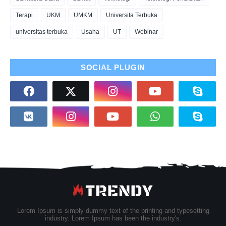
Terapi
UKM
UMKM
Universita Terbuka
universitas terbuka
Usaha
UT
Webinar
SOCIAL PLUGIN
Lorem Ipsum is simply dummy text of the printing and typesetting
industry. Lorem Ipsum has been the industry's.