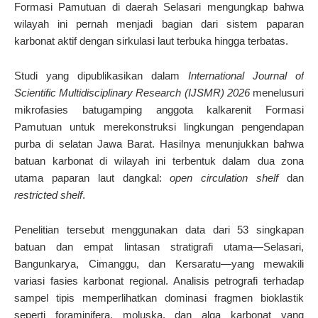
Formasi Pamutuan di daerah
Selasari
mengungkap bahwa
wilayah ini pernah menjadi bagian dari sistem paparan
karbonat aktif dengan sirkulasi laut terbuka hingga terbatas.
Studi yang dipublikasikan dalam
International Journal of
Scientific Multidisciplinary Research (IJSMR) 2026
menelusuri
mikrofasies batugamping anggota kalkarenit Formasi
Pamutuan untuk merekonstruksi lingkungan pengendapan
purba di selatan Jawa Barat. Hasilnya menunjukkan bahwa
batuan karbonat di wilayah ini terbentuk dalam dua zona
utama paparan laut dangkal:
open circulation shelf
dan
restricted shelf
.
Penelitian tersebut menggunakan data dari 53 singkapan
batuan dan empat lintasan stratigrafi utama—Selasari,
Bangunkarya, Cimanggu, dan Kersaratu—yang mewakili
variasi fasies karbonat regional. Analisis petrografi terhadap
sampel tipis memperlihatkan dominasi fragmen bioklastik
seperti foraminifera, moluska, dan alga karbonat yang