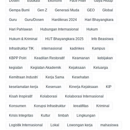
Dosen
Edukasi
Ekonomi
Face Filter
Gaya Hidup
Gempa Bumi
Gen Z
Generasi Muda
GEO
Global
Guru
Guru/Dosen
Hardiknas 2024
Hari Bhayangkara
Hari Pahlawan
Hubungan Internasional
Hukum
Hukum & Kriminal
HUT Bhayangkara 2025
Info Beasiswa
Infrastruktur TIK
internasional
kadinkes
Kampus
KBPP Polri
Keadilan Restoratif
Keamanan
kebijakan
kegiatan
Kegiatan Akademik
Kejaksaan
Keluarga
Kemitraan Industri
Kerja Sama
Kesehatan
keselamatan kerja
Keseruan
Kinerja Kejaksaan
KIP
Kisah Inspiratif
Kolaborasi
Kolaborasi Internasional
Konsumen
Korupsi Infrastruktur
kreatifitas
Kriminal
Krisis Integritas
Kultur
limbah
Lingkungan
Logistik Internasional
Lokal
Lowongan kerja
mahasiswa