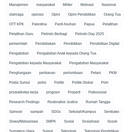
Manajemen
masyarakat
Militer
Motivasi
Nasional
olahraga
operasi
Opini
Opini Pendidikan
Orang Tua
OTT KPK
Palestina
Panti Asuhan
Papua
Pelatihan
Pelatihan Guru
Pelindo Berbagi
Pelindo Day 2025
pemerintah
Pendidiakan
Pendidikan
Pendidikan Digital
Pengabdian
Pengabdian Anak kepada Orang Tua
Pengabdian kepada Masyarakat
Pengabdian Masyarakat
Penghargaan
perikanan
perlombaan
Petani
PKM
Polda Sumut
polisi
Politik
Politik Global
Polri
produktivitas kerja
program
Properti
Psikososial
Research Findings
Restorative Justice
Rumah Tangga
Samosir
sampah
SDGs
Sekolah/Kampus
Sembako
Siswa/Mahasiswa
SMPK
Sosial
Sosialisasi
Sosok
Sumatera Utara
Sumut
Teknologi
Teknologi Pendidikan