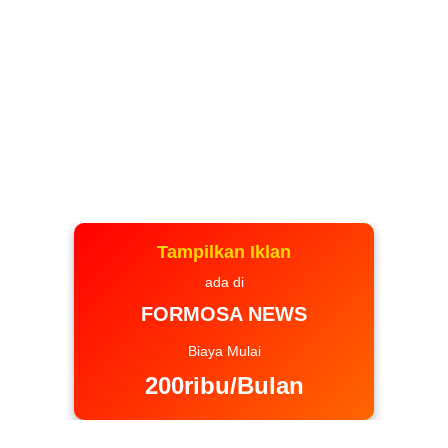
Tampilkan Iklan
ada di
FORMOSA NEWS
Biaya Mulai
200ribu/Bulan