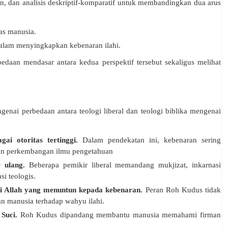
an, dan analisis deskriptif-komparatif untuk membandingkan dua arus
as manusia.
dalam menyingkapkan kebenaran ilahi.
edaan mendasar antara kedua perspektif tersebut sekaligus melihat
enai perbedaan antara teologi liberal dan teologi biblika mengenai
gai otoritas tertinggi.
Dalam pendekatan ini, kebenaran sering
dan perkembangan ilmu pengetahuan
ir ulang.
Beberapa pemikir liberal memandang mukjizat, inkarnasi
si teologis.
di Allah yang menuntun kepada kebenaran.
Peran Roh Kudus tidak
an manusia terhadap wahyu ilahi.
 Suci.
Roh Kudus dipandang membantu manusia memahami firman