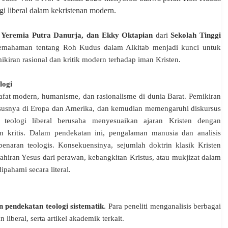
i liberal dalam kekristenan modern.
,
Yeremia Putra Danurja
, dan
Ekky Oktapian
dari
Sekolah Tinggi
emahaman tentang Roh Kudus dalam Alkitab menjadi kunci untuk
kiran rasional dan kritik modern terhadap iman Kristen.
logi
safat modern, humanisme, dan rasionalisme di dunia Barat. Pemikiran
hususnya di Eropa dan Amerika, dan kemudian memengaruhi diskursus
, teologi liberal berusaha menyesuaikan ajaran Kristen dengan
kritis. Dalam pendekatan ini, pengalaman manusia dan analisis
benaran teologis.
Konsekuensinya, sejumlah doktrin klasik Kristen
ahiran Yesus dari perawan, kebangkitan Kristus, atau mukjizat dalam
ipahami secara literal.
an pendekatan teologi sistematik
. Para peneliti menganalisis berbagai
liberal, serta artikel akademik terkait.