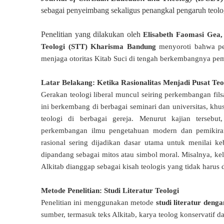
sebagai penyeimbang sekaligus penangkal pengaruh teolog
Penelitian yang dilakukan oleh
Elisabeth Faomasi Gea
Teologi (STT) Kharisma Bandung
menyoroti bahwa p
menjaga otoritas Kitab Suci di tengah berkembangnya pemi
Latar Belakang: Ketika Rasionalitas Menjadi Pusat Teo
Gerakan teologi liberal muncul seiring perkembangan fil
ini berkembang di berbagai seminari dan universitas, k
teologi di berbagai gereja.
Menurut kajian tersebut
perkembangan ilmu pengetahuan modern dan pemikiran 
rasional sering dijadikan dasar utama untuk menilai ke
dipandang sebagai mitos atau simbol moral. Misalnya, kel
Alkitab dianggap sebagai kisah teologis yang tidak harus d
Metode Penelitian: Studi Literatur Teologi
Penelitian ini menggunakan metode
studi literatur deng
sumber, termasuk teks Alkitab, karya teolog konservatif dan 