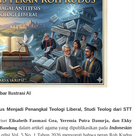
ar Ilustrasi AI
s Menjadi Penangkal Teologi Liberal, Studi Teolog dari STT
riset
Elisabeth Faomasi Gea
,
Yeremia Putra Danurja
, dan
Ekky
dalam artikel agama yang dipublikasikan pada
Indonesian
 Bandung
e
disi Vol. 5 No. 1 Tahun 2026 menyoroti bahwa peran Roh Kudus