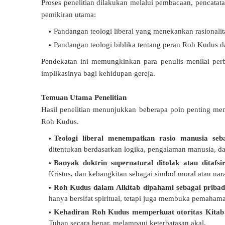
Proses penelitian dilakukan melalui pembacaan, pencatat
pemikiran utama:
Pandangan teologi liberal yang menekankan rasionalit
Pandangan teologi biblika tentang peran Roh Kudus 
Pendekatan ini memungkinkan para penulis menilai perb
implikasinya bagi kehidupan gereja.
Temuan Utama Penelitian
Hasil penelitian menunjukkan beberapa poin penting meng
Roh Kudus.
Teologi liberal menempatkan rasio manusia seba
ditentukan berdasarkan logika, pengalaman manusia, 
Banyak doktrin supernatural ditolak atau ditafs
Kristus, dan kebangkitan sebagai simbol moral atau nara
Roh Kudus dalam Alkitab dipahami sebagai priba
hanya bersifat spiritual, tetapi juga membuka pemaham
Kehadiran Roh Kudus memperkuat otoritas Kitab
Tuhan secara benar, melampaui keterbatasan akal.