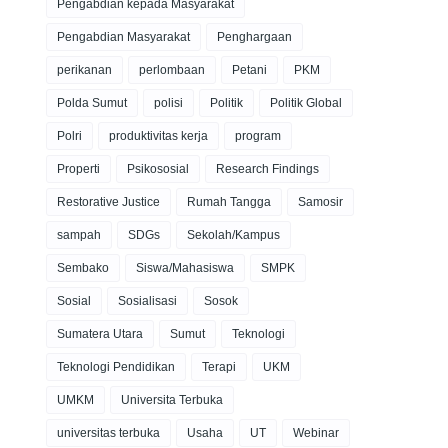
Pengabdian kepada Masyarakat
Pengabdian Masyarakat
Penghargaan
perikanan
perlombaan
Petani
PKM
Polda Sumut
polisi
Politik
Politik Global
Polri
produktivitas kerja
program
Properti
Psikososial
Research Findings
Restorative Justice
Rumah Tangga
Samosir
sampah
SDGs
Sekolah/Kampus
Sembako
Siswa/Mahasiswa
SMPK
Sosial
Sosialisasi
Sosok
Sumatera Utara
Sumut
Teknologi
Teknologi Pendidikan
Terapi
UKM
UMKM
Universita Terbuka
universitas terbuka
Usaha
UT
Webinar