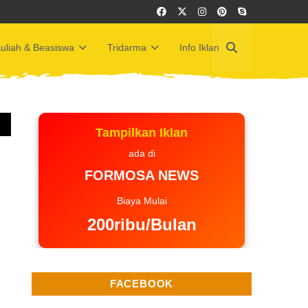
uliah & Beasiswa
Tridarma
Info Iklan
Tampilkan Iklan
ada di
FORMOSA NEWS
Biaya Mulai
200ribu/Bulan
FACEBOOK