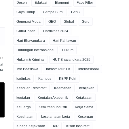
Dosen
Edukasi
Ekonomi
Face Filter
Gaya Hidup
Gempa Bumi
Gen Z
Generasi Muda
GEO
Global
Guru
Guru/Dosen
Hardiknas 2024
Hari Bhayangkara
Hari Pahlawan
Hubungan Internasional
Hukum
U
Hukum & Kriminal
HUT Bhayangkara 2025
at
Info Beasiswa
Infrastruktur TIK
internasional
ra
kadinkes
Kampus
KBPP Polri
Keadilan Restoratif
Keamanan
kebijakan
kegiatan
Kegiatan Akademik
Kejaksaan
Keluarga
Kemitraan Industri
Kerja Sama
Kesehatan
keselamatan kerja
Keseruan
Kinerja Kejaksaan
KIP
Kisah Inspiratif