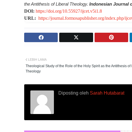
the Antithesis of Liberal Theology.
Indonesian Journal 
DOI:
https://doi.org/10.55927/ijcet.v5i1.8
URL:
https://journal.formosapublisher.org/index.php/ijce
LEBIH LAMA
Theological Study of the Role of the Holy Spirit as the Antithesis of 
Theology
Diposting oleh
Sarah Hutabarat