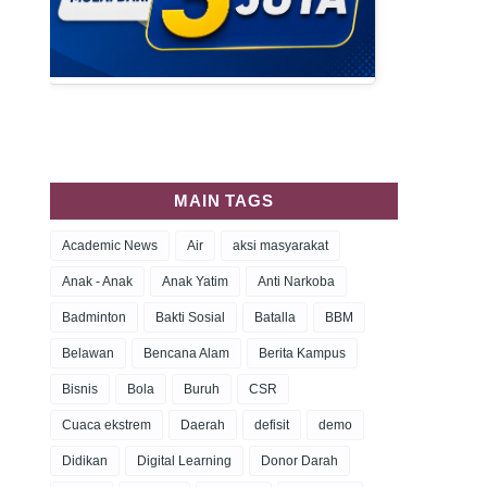
MAIN TAGS
Academic News
Air
aksi masyarakat
Anak - Anak
Anak Yatim
Anti Narkoba
Badminton
Bakti Sosial
Batalla
BBM
Belawan
Bencana Alam
Berita Kampus
Bisnis
Bola
Buruh
CSR
Cuaca ekstrem
Daerah
defisit
demo
Didikan
Digital Learning
Donor Darah