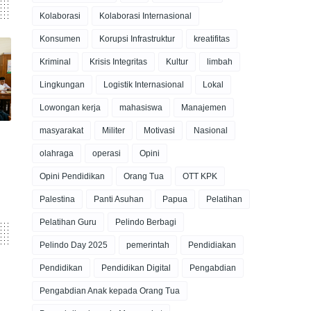
Kolaborasi
Kolaborasi Internasional
Konsumen
Korupsi Infrastruktur
kreatifitas
Kriminal
Krisis Integritas
Kultur
limbah
Lingkungan
Logistik Internasional
Lokal
Lowongan kerja
mahasiswa
Manajemen
masyarakat
Militer
Motivasi
Nasional
olahraga
operasi
Opini
Opini Pendidikan
Orang Tua
OTT KPK
Palestina
Panti Asuhan
Papua
Pelatihan
Pelatihan Guru
Pelindo Berbagi
Pelindo Day 2025
pemerintah
Pendidiakan
Pendidikan
Pendidikan Digital
Pengabdian
Pengabdian Anak kepada Orang Tua