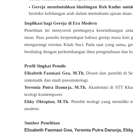
Gereja membutuhkan bimbingan Roh Kudus untu
berisiko kehilangan arah dalam memahami ajaran iman.
Implikasi bagi Gereja di Era Modern
Penelitian ini menyoroti pentingnya keseimbangan ant
iman.
Para penulis berpendapat bahwa gereja masa kini 
mengurangi otoritas Kitab Suci. Pada saat yang sama, 
berdialog dengan perkembangan ilmu pengetahuan dan b
Profil Singkat Penulis
Elisabeth Faomasi Gea, M.Th.
Dosen dan peneliti di S
sistematik dan studi pneumatologi.
Yeremia Putra Danurja, M.Th.
Akademisi di STT Khar
teologi kontemporer.
Ekky Oktapian, M.Th.
Peneliti teologi yang memiliki
modern.
Sumber Penelitian
Elisabeth Faomasi Gea,
Yeremia Putra Danurja,
Ekky