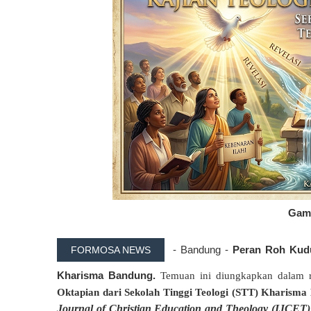
Gamb
- Bandung -
Peran Roh Kudu
FORMOSA NEWS
Kharisma Bandung.
Temuan ini diungkapkan dalam 
Oktapian
dari
Sekolah Tinggi Teologi (STT) Kharisma
Journal of Christian Education and Theology (IJCET)