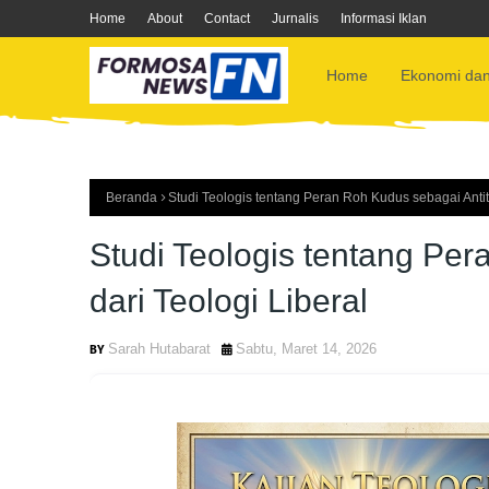
Home
About
Contact
Jurnalis
Informasi Iklan
Home
Ekonomi dan
Beranda
Studi Teologis tentang Peran Roh Kudus sebagai Antite
Studi Teologis tentang Per
dari Teologi Liberal
Sarah Hutabarat
Sabtu, Maret 14, 2026