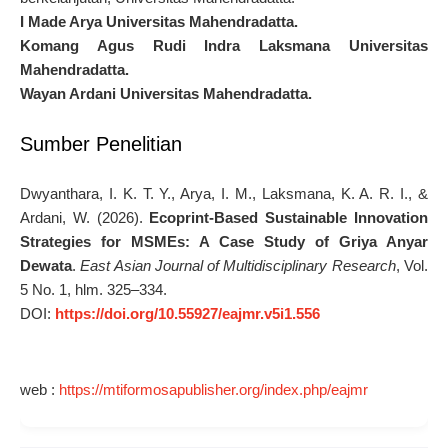
I Made Arya
Universitas Mahendradatta.
Komang Agus Rudi Indra Laksmana
Universitas
Mahendradatta.
Wayan Ardani
Universitas Mahendradatta.
Sumber Penelitian
Dwyanthara, I. K. T. Y., Arya, I. M., Laksmana, K. A. R. I., &
Ardani, W. (2026).
Ecoprint-Based Sustainable Innovation
Strategies for MSMEs: A Case Study of Griya Anyar
Dewata
.
East Asian Journal of Multidisciplinary Research
, Vol.
5 No. 1, hlm. 325–334.
DOI:
https://doi.org/10.55927/eajmr.v5i1.556
web :
https://mtiformosapublisher.org/index.php/eajmr