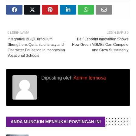
LEBIH LAMA
LEBIH BARU
Integrative BBQ Curriculum
Bali Ecoprint Innovation Shows
Strengthens Qur’anic Literacy and
How Green MSMEs Can Compete
Character Education in Indonesian
and Grow Sustainably
Vocational Schools
Diposting oleh
Admin formosa
ANDA MUNGKIN MENYUKAI POSTINGAN INI