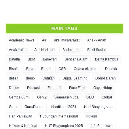
MAIN TAGS
Academic News
Air
aksi masyarakat
Anak - Anak
Anak Yatim
Anti Narkoba
Badminton
Bakti Sosial
Batalla
BBM
Belawan
Bencana Alam
Berita Kampus
Bisnis
Bola
Buruh
CSR
Cuaca ekstrem
Daerah
defisit
demo
Didikan
Digital Learning
Donor Darah
Dosen
Edukasi
Ekonomi
Face Filter
Gaya Hidup
Gempa Bumi
Gen Z
Generasi Muda
GEO
Global
Guru
Guru/Dosen
Hardiknas 2024
Hari Bhayangkara
Hari Pahlawan
Hubungan Internasional
Hukum
Hukum & Kriminal
HUT Bhayangkara 2025
Info Beasiswa