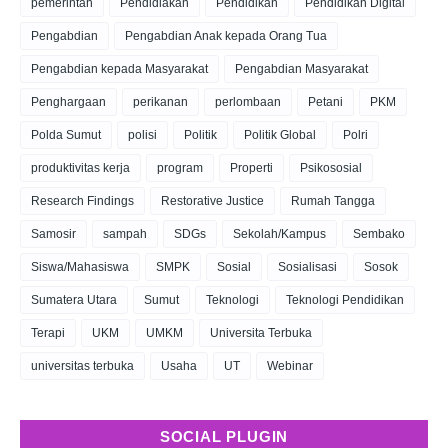
pemerintah
Pendidiakan
Pendidikan
Pendidikan Digital
Pengabdian
Pengabdian Anak kepada Orang Tua
Pengabdian kepada Masyarakat
Pengabdian Masyarakat
Penghargaan
perikanan
perlombaan
Petani
PKM
Polda Sumut
polisi
Politik
Politik Global
Polri
produktivitas kerja
program
Properti
Psikososial
Research Findings
Restorative Justice
Rumah Tangga
Samosir
sampah
SDGs
Sekolah/Kampus
Sembako
Siswa/Mahasiswa
SMPK
Sosial
Sosialisasi
Sosok
Sumatera Utara
Sumut
Teknologi
Teknologi Pendidikan
Terapi
UKM
UMKM
Universita Terbuka
universitas terbuka
Usaha
UT
Webinar
SOCIAL PLUGIN