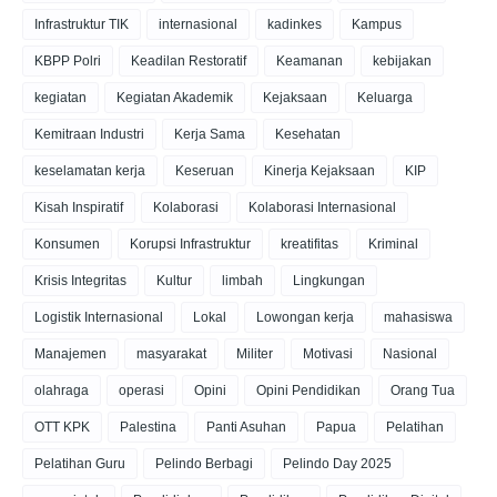
Infrastruktur TIK
internasional
kadinkes
Kampus
KBPP Polri
Keadilan Restoratif
Keamanan
kebijakan
kegiatan
Kegiatan Akademik
Kejaksaan
Keluarga
Kemitraan Industri
Kerja Sama
Kesehatan
keselamatan kerja
Keseruan
Kinerja Kejaksaan
KIP
Kisah Inspiratif
Kolaborasi
Kolaborasi Internasional
Konsumen
Korupsi Infrastruktur
kreatifitas
Kriminal
Krisis Integritas
Kultur
limbah
Lingkungan
Logistik Internasional
Lokal
Lowongan kerja
mahasiswa
Manajemen
masyarakat
Militer
Motivasi
Nasional
olahraga
operasi
Opini
Opini Pendidikan
Orang Tua
OTT KPK
Palestina
Panti Asuhan
Papua
Pelatihan
Pelatihan Guru
Pelindo Berbagi
Pelindo Day 2025