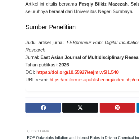
Artikel ini ditulis bersama
Fesqiy Bilkiz Mazezah, Sal
seluruhnya berasal dari Universitas Negeri Surabaya.
Sumber Penelitian
Judul artikel jurnal:
FEBpreneur Hub: Digital Incubati
Research
Jurnal:
East Asian Journal of Multidisciplinary Res
Tahun publikasi:
2026
DOI:
https://doi.org/10.55927/eajmr.v5i1.540
URL resmi:
https://mtiformosapublisher.org/index.php/e
LEBIH LAMA
ROE Outweighs Inflation and Interest Rates in Driving Chemical In