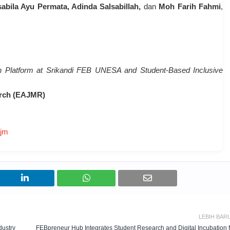
sabila Ayu Permata, Adinda Salsabillah,
dan
Moh Farih Fahmi
,
on Platform at Srikandi FEB UNESA and Student-Based Inclusive
earch (EAJMR)
ajm
LEBIH BAR
dustry
FEBpreneur Hub Integrates Student Research and Digital Incubation f