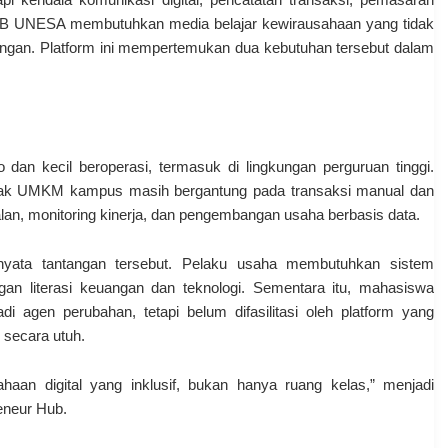
wa FEB UNESA membutuhkan media belajar kewirausahaan yang tidak
 lapangan. Platform ini mempertemukan dua kebutuhan tersebut dalam
 dan kecil beroperasi, termasuk di lingkungan perguruan tinggi.
yak UMKM kampus masih bergantung pada transaksi manual dan
ualan, monitoring kinerja, dan pengembangan usaha berbasis data.
ata tantangan tersebut. Pelaku usaha membutuhkan sistem
gan literasi keuangan dan teknologi. Sementara itu, mahasiswa
di agen perubahan, tetapi belum difasilitasi oleh platform yang
s secara utuh.
aan digital yang inklusif, bukan hanya ruang kelas,” menjadi
neur Hub.