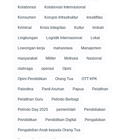
Kolaborasi
Kolaborasi Internasional
Konsumen
Korupsi Infrastruktur
kreatifitas
Kriminal
Krisis Integritas
Kultur
limbah
Lingkungan
Logistik Internasional
Lokal
Lowongan kerja
mahasiswa
Manajemen
masyarakat
Militer
Motivasi
Nasional
olahraga
operasi
Opini
Opini Pendidikan
Orang Tua
OTT KPK
Palestina
Panti Asuhan
Papua
Pelatihan
Pelatihan Guru
Pelindo Berbagi
Pelindo Day 2025
pemerintah
Pendidiakan
Pendidikan
Pendidikan Digital
Pengabdian
Pengabdian Anak kepada Orang Tua