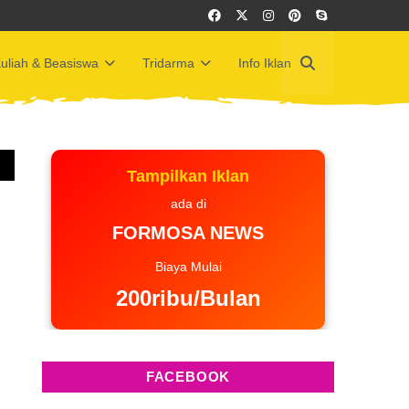
uliah & Beasiswa
Tridarma
Info Iklan
Tampilkan Iklan
ada di
FORMOSA NEWS
Biaya Mulai
200ribu/Bulan
FACEBOOK