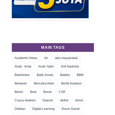
MAIN TAGS
Academic News
Air
aksi masyarakat
Anak - Anak
Anak Yatim
Anti Narkoba
Badminton
Bakti Sosial
Batalla
BBM
Belawan
Bencana Alam
Berita Kampus
Bisnis
Bola
Buruh
CSR
Cuaca ekstrem
Daerah
defisit
demo
Didikan
Digital Learning
Donor Darah