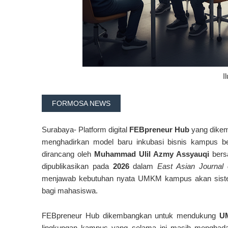
I
FORMOSA NEWS
Surabaya- Platform digital
FEBpreneur Hub
yang dikem
menghadirkan model baru inkubasi bisnis kampus be
dirancang oleh
Muhammad Ulil Azmy Assyauqi
bers
dipublikasikan pada
2026
dalam
East Asian Journal o
menjawab kebutuhan nyata UMKM kampus akan sistem 
bagi mahasiswa.
FEBpreneur Hub dikembangkan untuk mendukung
U
lingkungan kampus yang selama ini masih menghadapi