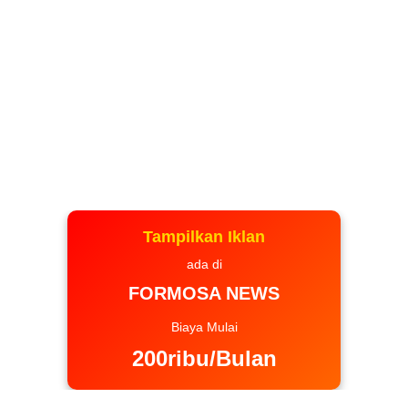
Tampilkan Iklan
ada di
FORMOSA NEWS
Biaya Mulai
200ribu/Bulan