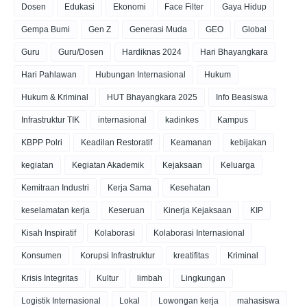
Dosen
Edukasi
Ekonomi
Face Filter
Gaya Hidup
Gempa Bumi
Gen Z
Generasi Muda
GEO
Global
Guru
Guru/Dosen
Hardiknas 2024
Hari Bhayangkara
Hari Pahlawan
Hubungan Internasional
Hukum
Hukum & Kriminal
HUT Bhayangkara 2025
Info Beasiswa
Infrastruktur TIK
internasional
kadinkes
Kampus
KBPP Polri
Keadilan Restoratif
Keamanan
kebijakan
kegiatan
Kegiatan Akademik
Kejaksaan
Keluarga
Kemitraan Industri
Kerja Sama
Kesehatan
keselamatan kerja
Keseruan
Kinerja Kejaksaan
KIP
Kisah Inspiratif
Kolaborasi
Kolaborasi Internasional
Konsumen
Korupsi Infrastruktur
kreatifitas
Kriminal
Krisis Integritas
Kultur
limbah
Lingkungan
Logistik Internasional
Lokal
Lowongan kerja
mahasiswa