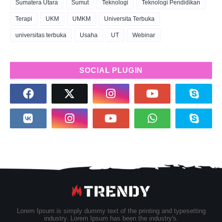
Sumatera Utara
Sumut
Teknologi
Teknologi Pendidikan
Terapi
UKM
UMKM
Universita Terbuka
universitas terbuka
Usaha
UT
Webinar
SOCIAL PLUGIN
Lorem Ipsum is simply dummy text of the printing and typesetting
industry. Lorem Ipsum has been the industry's.