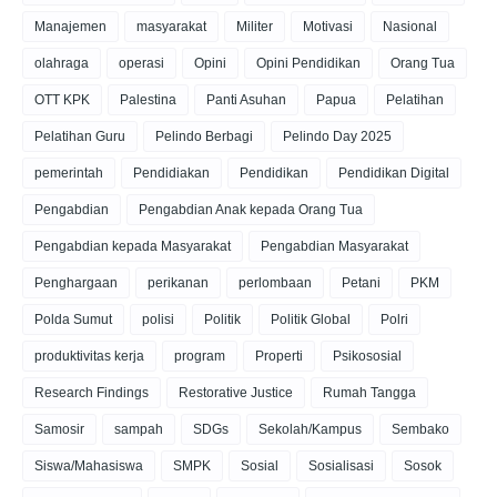
Manajemen
masyarakat
Militer
Motivasi
Nasional
olahraga
operasi
Opini
Opini Pendidikan
Orang Tua
OTT KPK
Palestina
Panti Asuhan
Papua
Pelatihan
Pelatihan Guru
Pelindo Berbagi
Pelindo Day 2025
pemerintah
Pendidiakan
Pendidikan
Pendidikan Digital
Pengabdian
Pengabdian Anak kepada Orang Tua
Pengabdian kepada Masyarakat
Pengabdian Masyarakat
Penghargaan
perikanan
perlombaan
Petani
PKM
Polda Sumut
polisi
Politik
Politik Global
Polri
produktivitas kerja
program
Properti
Psikososial
Research Findings
Restorative Justice
Rumah Tangga
Samosir
sampah
SDGs
Sekolah/Kampus
Sembako
Siswa/Mahasiswa
SMPK
Sosial
Sosialisasi
Sosok