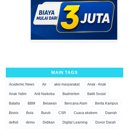
MAIN TAGS
Academic News
Air
aksi masyarakat
Anak - Anak
Anak Yatim
Anti Narkoba
Badminton
Bakti Sosial
Batalla
BBM
Belawan
Bencana Alam
Berita Kampus
Bisnis
Bola
Buruh
CSR
Cuaca ekstrem
Daerah
defisit
demo
Didikan
Digital Learning
Donor Darah