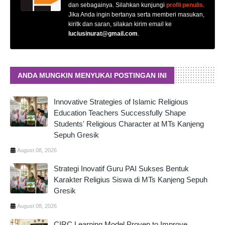
dan sebagainya. Silahkan kunjungi
profil penulis
.
Jika Anda ingin bertanya serta memberi masukan,
kiritk dan saran, silakan kirim email ke
luciusinurat@gmail.com
.
ANDA MUNGKIN MENYUKAI POSTINGAN INI
Innovative Strategies of Islamic Religious
Education Teachers Successfully Shape
Students' Religious Character at MTs Kanjeng
Sepuh Gresik
August 08, 2026
Strategi Inovatif Guru PAI Sukses Bentuk
Karakter Religius Siswa di MTs Kanjeng Sepuh
Gresik
August 08, 2026
CIRC Learning Model Proven to Improve