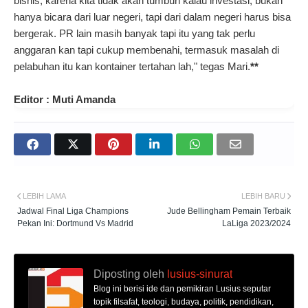
bisnis, karena kita tidak akan tumbuh kalau investasi, bukan
hanya bicara dari luar negeri, tapi dari dalam negeri harus bisa
bergerak. PR lain masih banyak tapi itu yang tak perlu
anggaran kan tapi cukup membenahi, termasuk masalah di
pelabuhan itu kan kontainer tertahan lah," tegas Mari.
**
Editor : Muti Amanda
LEBIH LAMA
LEBIH BARU
Jadwal Final Liga Champions
Jude Bellingham Pemain Terbaik
Pekan Ini: Dortmund Vs Madrid
LaLiga 2023/2024
Diposting oleh
lusius-sinurat
Blog ini berisi ide dan pemikiran Lusius seputar
topik filsafat, teologi, budaya, politik, pendidikan,