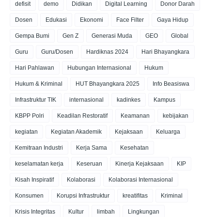
defisit
demo
Didikan
Digital Learning
Donor Darah
Dosen
Edukasi
Ekonomi
Face Filter
Gaya Hidup
Gempa Bumi
Gen Z
Generasi Muda
GEO
Global
Guru
Guru/Dosen
Hardiknas 2024
Hari Bhayangkara
Hari Pahlawan
Hubungan Internasional
Hukum
Hukum & Kriminal
HUT Bhayangkara 2025
Info Beasiswa
Infrastruktur TIK
internasional
kadinkes
Kampus
KBPP Polri
Keadilan Restoratif
Keamanan
kebijakan
kegiatan
Kegiatan Akademik
Kejaksaan
Keluarga
Kemitraan Industri
Kerja Sama
Kesehatan
keselamatan kerja
Keseruan
Kinerja Kejaksaan
KIP
Kisah Inspiratif
Kolaborasi
Kolaborasi Internasional
Konsumen
Korupsi Infrastruktur
kreatifitas
Kriminal
Krisis Integritas
Kultur
limbah
Lingkungan