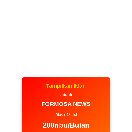
Tampilkan Iklan
ada di
FORMOSA NEWS
Biaya Mulai
200ribu/Bulan