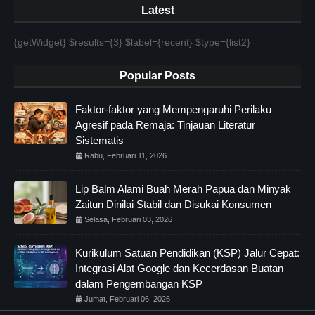
Latest
{getWidget} $results={3} $label={recent} $type={list2}
Popular Posts
Faktor-faktor yang Mempengaruhi Perilaku
Agresif pada Remaja: Tinjauan Literatur
Sistematis
Rabu, Februari 11, 2026
Lip Balm Alami Buah Merah Papua dan Minyak
Zaitun Dinilai Stabil dan Disukai Konsumen
Selasa, Februari 03, 2026
Kurikulum Satuan Pendidikan (KSP) Jalur Cepat:
Integrasi Alat Google dan Kecerdasan Buatan
dalam Pengembangan KSP
Jumat, Februari 06, 2026