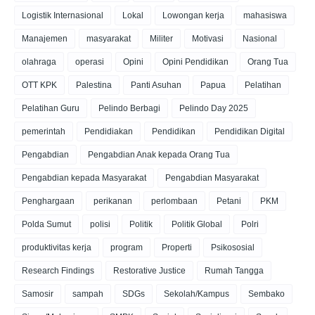
Logistik Internasional
Lokal
Lowongan kerja
mahasiswa
Manajemen
masyarakat
Militer
Motivasi
Nasional
olahraga
operasi
Opini
Opini Pendidikan
Orang Tua
OTT KPK
Palestina
Panti Asuhan
Papua
Pelatihan
Pelatihan Guru
Pelindo Berbagi
Pelindo Day 2025
pemerintah
Pendidiakan
Pendidikan
Pendidikan Digital
Pengabdian
Pengabdian Anak kepada Orang Tua
Pengabdian kepada Masyarakat
Pengabdian Masyarakat
Penghargaan
perikanan
perlombaan
Petani
PKM
Polda Sumut
polisi
Politik
Politik Global
Polri
produktivitas kerja
program
Properti
Psikososial
Research Findings
Restorative Justice
Rumah Tangga
Samosir
sampah
SDGs
Sekolah/Kampus
Sembako