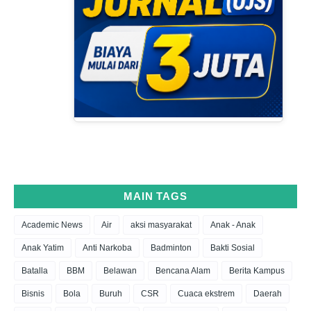
MAIN TAGS
Academic News
Air
aksi masyarakat
Anak - Anak
Anak Yatim
Anti Narkoba
Badminton
Bakti Sosial
Batalla
BBM
Belawan
Bencana Alam
Berita Kampus
Bisnis
Bola
Buruh
CSR
Cuaca ekstrem
Daerah