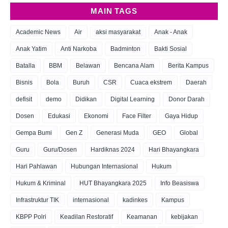
MAIN TAGS
Academic News
Air
aksi masyarakat
Anak - Anak
Anak Yatim
Anti Narkoba
Badminton
Bakti Sosial
Batalla
BBM
Belawan
Bencana Alam
Berita Kampus
Bisnis
Bola
Buruh
CSR
Cuaca ekstrem
Daerah
defisit
demo
Didikan
Digital Learning
Donor Darah
Dosen
Edukasi
Ekonomi
Face Filter
Gaya Hidup
Gempa Bumi
Gen Z
Generasi Muda
GEO
Global
Guru
Guru/Dosen
Hardiknas 2024
Hari Bhayangkara
Hari Pahlawan
Hubungan Internasional
Hukum
Hukum & Kriminal
HUT Bhayangkara 2025
Info Beasiswa
Infrastruktur TIK
internasional
kadinkes
Kampus
KBPP Polri
Keadilan Restoratif
Keamanan
kebijakan