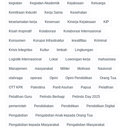
kegiatan
Kegiatan Akademik
Kejaksaan
Keluarga
Kemitraan Industri
Kerja Sama
Kesehatan
keselamatan kerja
Keseruan
Kinerja Kejaksaan
KIP
Kisah Inspiratif
Kolaborasi
Kolaborasi Internasional
Konsumen
Korupsi Infrastruktur
kreatifitas
Kriminal
Krisis Integritas
Kultur
limbah
Lingkungan
Logistik Internasional
Lokal
Lowongan kerja
mahasiswa
Manajemen
masyarakat
Militer
Motivasi
Nasional
olahraga
operasi
Opini
Opini Pendidikan
Orang Tua
OTT KPK
Palestina
Panti Asuhan
Papua
Pelatihan
Pelatihan Guru
Pelindo Berbagi
Pelindo Day 2025
pemerintah
Pendidiakan
Pendidikan
Pendidikan Digital
Pengabdian
Pengabdian Anak kepada Orang Tua
Pengabdian kepada Masyarakat
Pengabdian Masyarakat