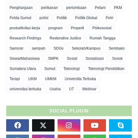
Penghargaan
perikanan
perlombaan
Petani
PKM
Polda Sumut
polisi
Politik
Politik Global
Polri
produktivitas kerja
program
Properti
Psikososial
Research Findings
Restorative Justice
Rumah Tangga
Samosir
sampah
SDGs
Sekolah/Kampus
Sembako
Siswa/Mahasiswa
SMPK
Sosial
Sosialisasi
Sosok
Sumatera Utara
Sumut
Teknologi
Teknologi Pendidikan
Terapi
UKM
UMKM
Universita Terbuka
universitas terbuka
Usaha
UT
Webinar
SOCIAL PLUGIN