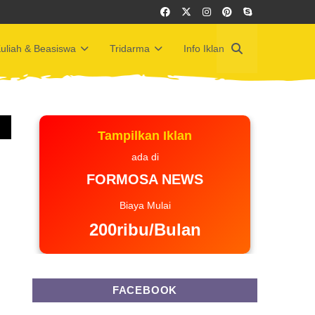
uliah & Beasiswa
Tridarma
Info Iklan
Tampilkan Iklan
ada di
FORMOSA NEWS
Biaya Mulai
200ribu/Bulan
FACEBOOK