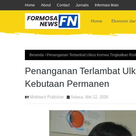
Home
About
Contact
Jurnalis
Informasi Iklan
Home
Ekonomi dan
Beranda
Penanganan Terlambat Ulkus Kornea Tingkatkan Ris
Penanganan Terlambat Ulk
Kebutaan Permanen
Multitech Publisher
Selasa, Mei 12, 2026