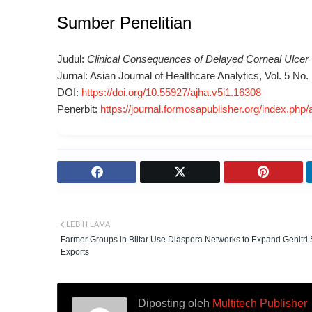
Sumber Penelitian
Judul:
Clinical Consequences of Delayed Corneal Ulcer
Jurnal:
Asian Journal of Healthcare Analytics
, Vol. 5 No.
DOI:
https://doi.org/10.55927/ajha.v5i1.16308
Penerbit:
https://journal.formosapublisher.org/index.php/
LEBIH LAMA
Farmer Groups in Blitar Use Diaspora Networks to Expand Genitri
Exports
Diposting oleh
Multitech Publisher