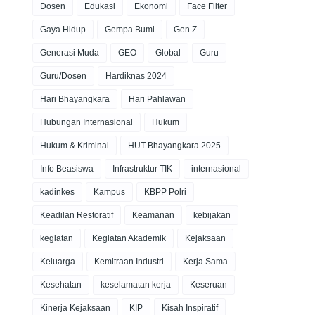
Dosen
Edukasi
Ekonomi
Face Filter
Gaya Hidup
Gempa Bumi
Gen Z
Generasi Muda
GEO
Global
Guru
Guru/Dosen
Hardiknas 2024
Hari Bhayangkara
Hari Pahlawan
Hubungan Internasional
Hukum
Hukum & Kriminal
HUT Bhayangkara 2025
Info Beasiswa
Infrastruktur TIK
internasional
kadinkes
Kampus
KBPP Polri
Keadilan Restoratif
Keamanan
kebijakan
kegiatan
Kegiatan Akademik
Kejaksaan
Keluarga
Kemitraan Industri
Kerja Sama
Kesehatan
keselamatan kerja
Keseruan
Kinerja Kejaksaan
KIP
Kisah Inspiratif