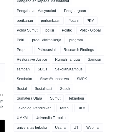
Pengabdian kepada Masyarakat
Pengabdian Masyarakat
Penghargaan
perikanan
perlombaan
Petani
PKM
Polda Sumut
polisi
Politik
Politik Global
Polri
produktivitas kerja
program
Properti
Psikososial
Research Findings
Restorative Justice
Rumah Tangga
Samosir
sampah
SDGs
Sekolah/Kampus
Sembako
Siswa/Mahasiswa
SMPK
Sosial
Sosialisasi
Sosok
U
Sumatera Utara
Sumut
Teknologi
nt
sk
Teknologi Pendidikan
Terapi
UKM
UMKM
Universita Terbuka
universitas terbuka
Usaha
UT
Webinar