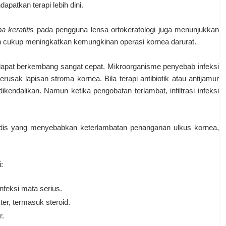
apatkan terapi lebih dini.
 keratitis
pada pengguna lensa ortokeratologi juga menunjukkan
ah cukup meningkatkan kemungkinan operasi kornea darurat.
i dapat berkembang sangat cepat. Mikroorganisme penyebab infeksi
ak lapisan stroma kornea. Bila terapi antibiotik atau antijamur
ikendalikan. Namun ketika pengobatan terlambat, infiltrasi infeksi
medis yang menyebabkan keterlambatan penanganan ulkus kornea,
:
feksi mata serius.
r, termasuk steroid.
r.