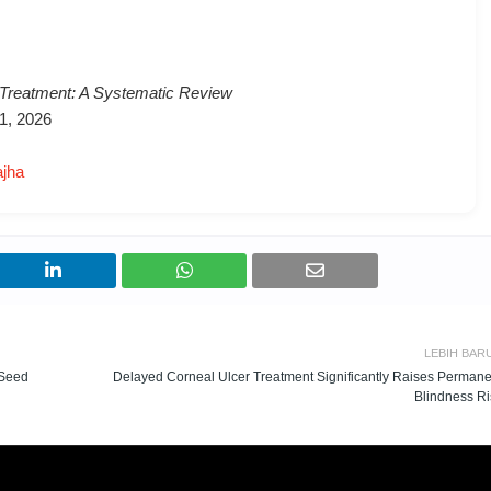
 Treatment: A Systematic Review
 1, 2026
ajha
LEBIH BAR
 Seed
Delayed Corneal Ulcer Treatment Significantly Raises Permane
Blindness Ri