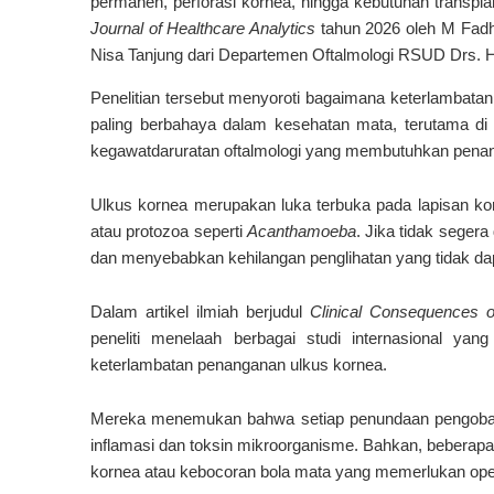
permanen, perforasi kornea, hingga kebutuhan transplan
Journal of Healthcare Analytics
tahun 2026 oleh
M Fadhi
Nisa Tanjung
dari Departemen Oftalmologi RSUD Drs. 
Penelitian tersebut menyoroti bagaimana keterlambatan
paling berbahaya dalam kesehatan mata, terutama di n
kegawatdaruratan oftalmologi yang membutuhkan penan
Ulkus kornea merupakan luka terbuka pada lapisan korn
atau protozoa seperti
Acanthamoeba
. Jika tidak seger
dan menyebabkan kehilangan penglihatan yang tidak dap
Dalam artikel ilmiah berjudul
Clinical Consequences 
peneliti menelaah berbagai studi internasional y
keterlambatan penanganan ulkus kornea.
Mereka menemukan bahwa setiap penundaan pengobata
inflamasi dan toksin mikroorganisme. Bahkan, beberapa
kornea atau kebocoran bola mata yang memerlukan opera