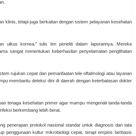
an.
an klinis, tetapi juga berkaitan dengan sistem pelayanan kesehatan
an ulkus kornea,” tulis tim peneliti dalam laporannya. Mereka
ama sangat menentukan keberhasilan penyelamatan penglihatan
sistem rujukan cepat dan pemanfaatan tele-oftalmologi atau layanan
i mampu membantu deteksi dini di daerah dengan keterbatasan dokter
uan tenaga kesehatan primer agar mampu mengenali tanda-tanda
nfeksi berkembang lebih berat.
ng penerapan protokol nasional standar untuk diagnosis dan tata
p penggunaan kultur mikrobiologi cepat, terapi empiris berbasis