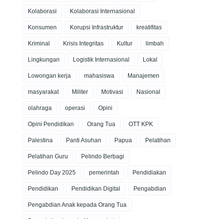
Kolaborasi
Kolaborasi Internasional
Konsumen
Korupsi Infrastruktur
kreatifitas
Kriminal
Krisis Integritas
Kultur
limbah
Lingkungan
Logistik Internasional
Lokal
Lowongan kerja
mahasiswa
Manajemen
masyarakat
Militer
Motivasi
Nasional
olahraga
operasi
Opini
Opini Pendidikan
Orang Tua
OTT KPK
Palestina
Panti Asuhan
Papua
Pelatihan
Pelatihan Guru
Pelindo Berbagi
Pelindo Day 2025
pemerintah
Pendidiakan
Pendidikan
Pendidikan Digital
Pengabdian
Pengabdian Anak kepada Orang Tua