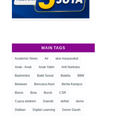
MAIN TAGS
Academic News
Air
aksi masyarakat
Anak - Anak
Anak Yatim
Anti Narkoba
Badminton
Bakti Sosial
Batalla
BBM
Belawan
Bencana Alam
Berita Kampus
Bisnis
Bola
Buruh
CSR
Cuaca ekstrem
Daerah
defisit
demo
Didikan
Digital Learning
Donor Darah